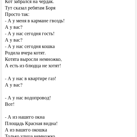
Кот забрался на чердак.
Тут сказал ребятам Боря
Просто так:
- А у меня в кармане гвоздь!
А у вас?
- А у нас сегодня гость!
А у вас?
- А у нас сегодня кошка
Родила вчера котят.
Котята выросли немножко,
А есть из блюдца не хотят!
- А у нас в квартире газ!
А у вас?
- А у нас водопровод!
Вот!
- А из нашего окна
Площадь Красная видна!
А из вашего окошка
Только улица немножко.