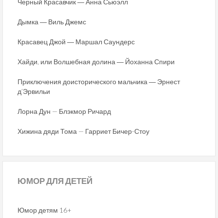
Черный Красавчик ― Анна Сьюэлл
Дымка ― Виль Джемс
Красавец Джой ― Маршал Саундерс
Хайди, или Волшебная долина ― Йоханна Спири
Приключения доисторического мальчика ― Эрнест
д’Эрвильи
Лорна Дун — Блэкмор Ричард
Хижина дяди Тома — Гарриет Бичер-Стоу
ЮМОР
ДЛЯ ДЕТЕЙ
Юмор детям 16+