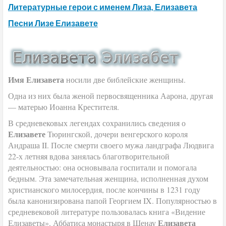
Литературные герои с именем Лиза, Елизавета
Песни Лизе Елизавете
Имя Елизавета
носили две библейские женщины.
Одна из них была женой первосвященника Аарона, другая
— матерью Иоанна Крестителя.
В средневековых легендах сохранились сведения о
Елизавете
Тюрингской, дочери венгерского короля
Андраша II. После смерти своего мужа ландграфа Людвига
22-х летняя вдова занялась благотворительной
деятельностью: она основывала госпитали и помогала
бедным. Эта замечательная женщина, исполненная духом
христианского милосердия, после кончины в 1231 году
была канонизирована папой Георгием IX. Популярностью в
средневековой литературе пользовалась книга «Видение
Елизавета
Елизаветы». Аббатиса монастыря в Шенау