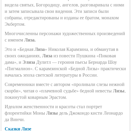
видела святых, Богородицу, ангелов, разговаривала с ними
и затем записывала свои видения. Эти записи были
собраны, отредактированы и изданы ее братом, монахом
Экбертом
.
Многочисленны персонажи художественных произведений
Лиза.
с именем
Лиза
Это и «Бедная
» Николая Карамзина, и обманутая в
Лиза
своих ожиданиях,
из повести Пушкина «Пиковая
Элиза
дама», и
Дулитл — героиня пьесы Бернарда Шоу
«Пигмалион». С карамзинской «Бедной Лизы» практически
началась эпоха светской литературы в России.
Современники вместе с автором «проливали слезы нежной
Лизы
скорби», читая о «плачевной судьбе» бедной невесты
,
покинутой коварным Эрастом.
Идеалом женственности и красоты стал портрет
Лизы
флорентийки Моны
дель Джокондо кисти Леонардо
да Винчи.
Сказки Лизе