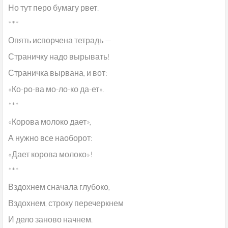
Но тут перо бумагу рвет.
***
Опять испорчена тетрадь —
Страничку надо вырывать!
Страничка вырвана, и вот:
«Ко-ро-ва мо-ло-ко да-ет».
***
«Корова молоко дает»,
А нужно все наоборот:
«Дает корова молоко»!
***
Вздохнем сначала глубоко,
Вздохнем, строку перечеркнем
И дело заново начнем.