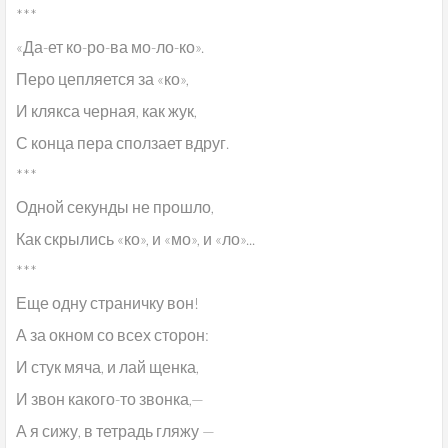
***
«Да-ет ко-ро-ва мо-ло-ко».
Перо цепляется за «ко»,
И клякса черная, как жук,
С конца пера сползает вдруг.
***
Одной секунды не прошло,
Как скрылись «ко», и «мо», и «ло»...
***
Еще одну страничку вон!
А за окном со всех сторон:
И стук мяча, и лай щенка,
И звон какого-то звонка,—
А я сижу, в тетрадь гляжу —