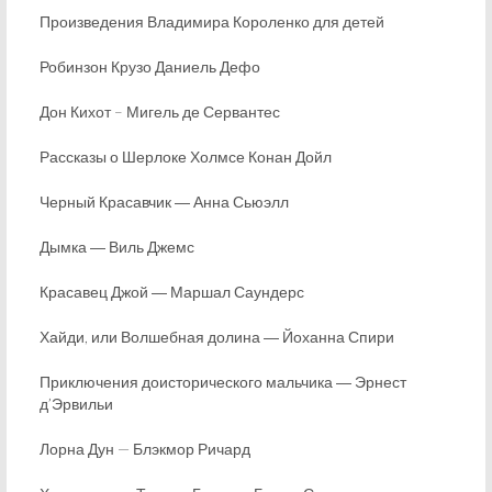
Произведения Владимира Короленко для детей
Робинзон Крузо Даниель Дефо
Дон Кихот – Мигель де Сервантес
Рассказы о Шерлоке Холмсе Конан Дойл
Черный Красавчик ― Анна Сьюэлл
Дымка ― Виль Джемс
Красавец Джой ― Маршал Саундерс
Хайди, или Волшебная долина ― Йоханна Спири
Приключения доисторического мальчика ― Эрнест
д’Эрвильи
Лорна Дун — Блэкмор Ричард