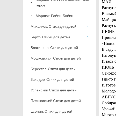
МАЙ
герое
Распуст
В самый
Маршак. Робин-Бобин
Май цве
Распуск
Михалков. Стихи для детей
ИЮНЬ
Барто. Стихи для детей
Пришел
«Июнь!
Благинина. Стихи для детей
В саду 
На одув
Мошковская. Стихи для детей
И весь 
ИЮЛЬ
Берестов. Стихи для детей
Сенокос
Где-то 
Заходер. Стихи для детей
И готов
Успенский Стихи для детей
Молодо
АВГУС
Пляцковский Стихи для детей
Собирае
Урожай 
Есенин. Стихи для детей
Много 