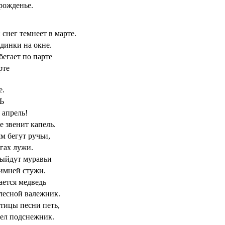
рожденье.
снег темнеет в марте.
динки на окне.
бегает по парте
рте
е.
Ь
 апрель!
е звенит капель.
м бегут ручьи,
гах лужи.
выйдут муравьи
имней стужи.
ется медведь
лесной валежник.
тицы песни петь,
ел подснежник.