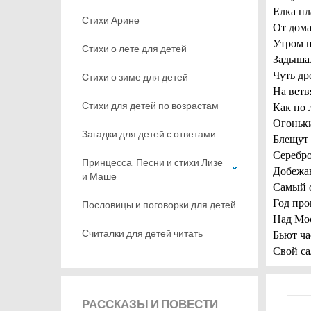
Елка пл
Стихи Арине
От дома
Утром п
Стихи о лете для детей
Задышал
Чуть др
Стихи о зиме для детей
На ветв
Стихи для детей по возрастам
Как по 
Огоньки
Загадки для детей с ответами
Блещут 
Серебро
Принцесса. Песни и стихи Лизе
Добежа
и Маше
Самый 
Год про
Пословицы и поговорки для детей
Над Мос
Считалки для детей читать
Бьют ч
Свой са
РАССКАЗЫ
И ПОВЕСТИ