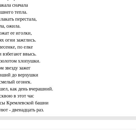
акала сначала
шнего тепла.
лакать перестала,
а, ожила.
ожат ее иголки,
ях огни зажглись.
лесенке, по елке
 взбегают ввысь.
золотом хлопушки.
м звезду зажег
вший до верхушки
смелый огонек.
шел, как день вчерашний.
квою в этот час
асы Кремлевской башни
лют - двенадцать раз.