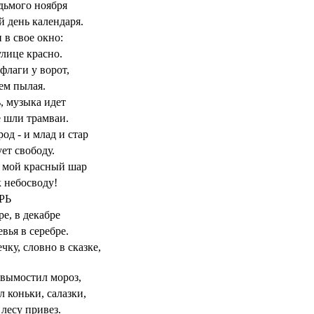
дьмого ноября
 день календаря.
 в свое окно:
улице красно.
флаги у ворот,
ем пылая.
 музыка идет
е шли трамваи.
род - и млад и стар
ет свободу.
 мой красный шар
 небосводу!
РЬ
ре, в декабре
евья в серебре.
чку, словно в сказке,
 вымостил мороз,
 коньки, салазки,
 лесу привез.