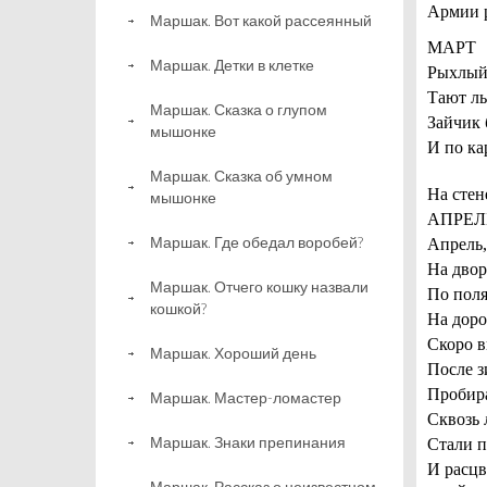
Армии 
Маршак. Вот какой рассеянный
МАРТ
Маршак. Детки в клетке
Рыхлый 
Тают ль
Маршак. Сказка о глупом
Зайчик 
мышонке
И по ка
Маршак. Сказка об умном
На стен
мышонке
АПРЕЛ
Маршак. Где обедал воробей?
Апрель,
На двор
Маршак. Отчего кошку назвали
По поля
кошкой?
На доро
Скоро 
Маршак. Хороший день
После з
Пробира
Маршак. Мастер-ломастер
Сквозь 
Маршак. Знаки препинания
Стали п
И расцв
Маршак. Рассказ о неизвестном