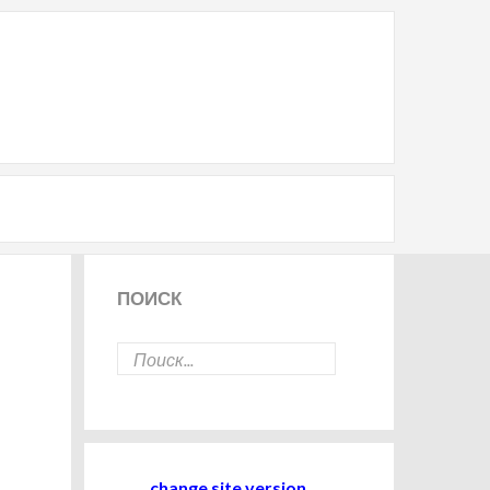
ПОИСК
change site version