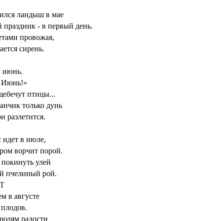
ился ландыш в мае
 праздник - в первый день.
тами провожая,
ается сирень.
 июнь.
 Июнь!»
щебечут птицы...
анчик только дунь
он разлетится.
 идет в июле,
гром ворчит порой.
 покинуть улей
й пчелиный рой.
Т
м в августе
плодов.
людям радости