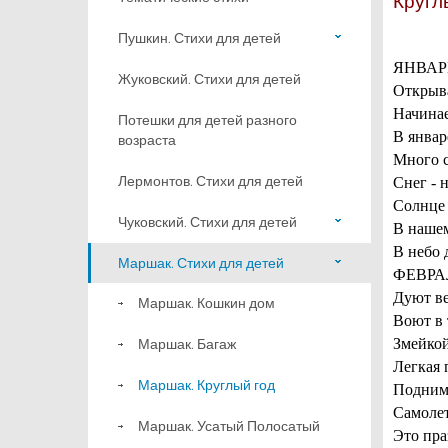
Кругл
Пушкин. Стихи для детей
ЯНВАР
Жуковский. Стихи для детей
Открыв
Начинае
Потешки для детей разного
В январ
возраста
Много с
Лермонтов. Стихи для детей
Снег - 
Солнце 
Чуковский. Стихи для детей
В нашем
В небо 
Маршак. Стихи для детей
ФЕВРА
Дуют ве
Маршак. Кошкин дом
Воют в 
Маршак. Багаж
Змейкой
Легкая 
Маршак. Круглый год
Поднима
Самолет
Маршак. Усатый Полосатый
Это пра