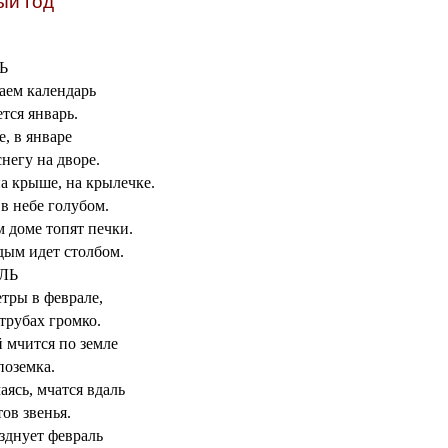
ый год
Ь
аем календарь
тся январь.
е, в январе
негу на дворе.
на крыше, на крылечке.
в небе голубом.
 доме топят печки.
дым идет столбом.
ЛЬ
тры в феврале,
трубах громко.
 мчится по земле
поземка.
ясь, мчатся вдаль
ов звенья.
зднует февраль