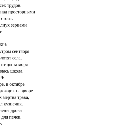
сех трудов.
 над просторными
стоит.
лнух зернами
и
БРЬ
тром сентября
лотят села,
птицы за моря
лась школа.
РЬ
ре, в октябре
дождик на дворе.
х мертва трава,
л кузнечик.
лены дрова
 для печек.
Ь