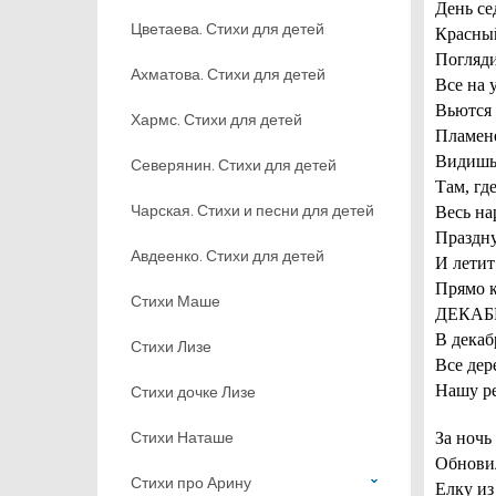
День се
Цветаева. Стихи для детей
Красный
Погляди
Ахматова. Стихи для детей
Все на 
Вьются 
Хармс. Стихи для детей
Пламен
Видишь,
Северянин. Стихи для детей
Там, гд
Чарская. Стихи и песни для детей
Весь на
Праздну
Авдеенко. Стихи для детей
И летит
Прямо к
Стихи Маше
ДЕКАБ
В декаб
Стихи Лизе
Все дер
Нашу ре
Стихи дочке Лизе
Стихи Наташе
За ночь
Обновил
Стихи про Арину
Елку из