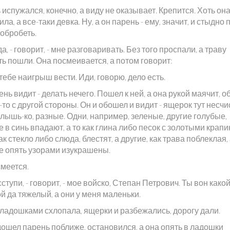
испужался, конечно, а виду не оказывает. Крепится. Хоть она
ила, а все-таки девка. Ну, а он парень - ему, значит, и стыдно
 обробеть.
да, - говорит, - мне разговаривать. Без того проспали, а траву
ь пошли. Она посмеивается, а потом говорит:
 тебе наигрыш вести. Иди, говорю, дело есть.
ень видит - делать нечего. Пошел к ней, а она рукой маячит, о
-то с другой стороны. Он и обошел и видит - ящерок тут несч
слышь-ко, разные. Одни, например, зеленые, другие голубые,
 в синь впадают, а то как глина либо песок с золотыми крапи
ак стекло либо слюда, блестят, а другие, как трава поблеклая,
е опять узорами изукрашены.
смеется.
сступи, - говорит, - мое войско, Степан Петрович. Ты вон како
 да тяжелый, а они у меня маленьки.
 ладошками схлопала, ящерки и разбежались, дорогу дали.
дошел парень поближе, остановился, а она опять в ладошки