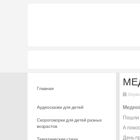
МЕ
Главная
Опубл
Аудиосказки для детей
Медной
Пошли 
Скороговорки для детей разных
возрастов
А покос
День пр
Тематические стихи