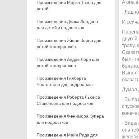
А она в
Произведения Марка Твена для
детей
- Ладно
Произведения Джека Лондона
И сейча
для детей и подростков
Парень 
другой-
Произведения Жюля Верна для
траву, 
детей и подростков
Сказать
был - г
Произведения Андре Лори для
детей и подростков
боязно.
Выполня
Произведения Гилберта
оказать
Честертона для подростков
Думал-
Произведения Роберта Льюиса
- Была 
Стивенсона для подростков
спусков
конечно
Произведения Фенимора Купера
для подростков
- Видел
она теб
Произведения Майн Рида для
железну