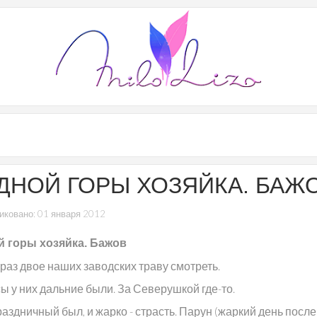
ДНОЙ ГОРЫ ХОЗЯЙКА. БАЖ
иковано: 01 января 2012
 горы хозяйка. Бажов
раз двое наших заводских траву смотреть.
ы у них дальние были. За Северушкой где-то.
аздничный был, и жарко - страсть. Парун (жаркий день после