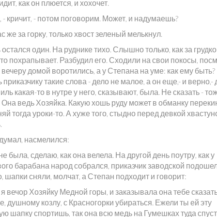
идит, как он плюется, и хохочет.
, - кричит, - потом поговорим. Может, и надумаешь?
с же за горку, только хвост зеленый мелькнул.
остался один. На руднике тихо. Слышно только, как за грудк
то похрапывает. Разбудил его. Сходили на свои покосы, пос
к вечеру домой воротились, а у Степана на уме: как ему быть?
 приказчику такие слова - дело не малое, а он еще,- и верно,
ниль какая-то в нутре у него, сказывают, была. Не сказать - то
 Она ведь Хозяйка. Какую хошь руду может в обманку переки
й тогда уроки-то. А хуже того, стыдно перед девкой хвастун
.
думал, насмелился:
не была, сделаю, как она велела. На другой день поутру, как у
ого барабана народ собрался, приказчик заводской подошел.
, шапки сняли, молчат, а Степан подходит и говорит:
 я вечор Хозяйку Медной горы, и заказывала она тебе сказать
е, душному козлу, с Красногорки убираться. Ежели ты ей эту
ю шапку спортишь, так она всю медь на Гумешках туда спусти