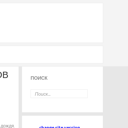
ОВ
ПОИСК
 дождя.
change site version