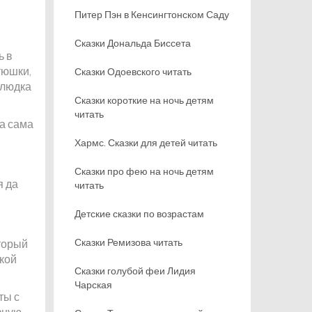
Питер Пэн в Кенсингтонском Саду
Сказки Дональда Биссета
ь в
тюшки,
Сказки Одоевского читать
слюдка
Сказки короткие на ночь детям
читать
 а сама
Хармс. Сказки для детей читать
Сказки про фею на ночь детям
я да
читать
Детские сказки по возрастам
Сказки Ремизова читать
оторый
ской
Сказки голубой феи Лидия
Чарская
ты с
зную