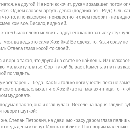
гнется, на другой. На ноги вскочит, руками замашет, потом оп
тся. Однем словом, артуть-девка (подвижная. - Ред.). Слыхат
 что-то, а по-каковски - неизвестно, и с кем говорит - не видно
смешком все. Весело, видно ей.
хотел было слово молвить, вдруг его как по затылку стукнуло
ы моя, да ведь это сама Хозяйка! Ее одежа-то. Как я сразу не
л? Отвела глаза косой-то своей".
 и верно такая, что другой на свете не найдешь. Из шелковог
о, малахиту платье. Сорт такой бывает. Камень, а на глаз как
кой погладить.
 думает парень, - беда! Как бы только ноги унести, пока не заме
иков он, вишь, слыхал, что Хозяйка эта - малахитница-то - лю
ком мудровать.
подумал так-то, она и оглянулась. Весело на парня глядит, з
и говорит шуткой:
о же, Степан Петрович, на девичью красу даром глаза пялишь
то ведь деньги берут. Иди-ка поближе. Поговорим маленько.