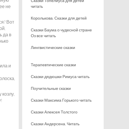
Сказки Топелиуса для детей
ее не
читать
Королькова. Сказки для детей
ся? Вот
ой,
Сказки Баума о чудесной стране
ь да в
Оз все читать
нько
Лингвистические сказки
Терапевтические сказки
ила и
Сказки дядюшки Римуса читать
олоска,
Поучительные сказки
 козлу,
у!
Сказки Максима Горького читать
Сказки Алексея Толстого
Сказки Андерсена. Читать