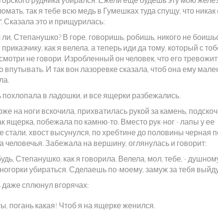
омать, так я тебе всю медь в Гумешках туда спущу, что никак 
. Сказала это и прищурилась:
 ли, Степанушко? В горе, говоришь, робишь, никого не боишь
 приказчику, как я велела, а теперь иди да тому, который с тоб
смотри не говори. Изробленный он человек, что его тревожит
о впутывать. И так вон лазоревке сказала, чтоб она ему мале
ла.
ь похлопала в ладошки, и все ящерки разбежались.
же на ноги вскочила, прихватилась рукой за камень, подскоч
ак ящерка, побежала по камню-то. Вместо рук-ног - лапы у ее
 стали, хвост высунулся, по хребтине до половины черная п
а человечья. Забежала на вершину, оглянулась и говорит:
будь, Степанушко, как я говорила. Велела, мол, тебе, - душному
сногорки убираться. Сделаешь по-моему, замуж за тебя выйд
 даже сплюнул вгорячах:
ты, погань какая! Чтоб я на ящерке женился.