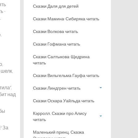
ять
Сказки Даля для детей
ь -
.
Сказки Мамина-Сибиряка читать
Сказки Волкова читать
.
Сказки Гофмана читать
Сказки Салтыкова-Щедрина
читать
о,
 шелк,
Сказки Вильгельма Гауфа читать
тила".
Сказки Линдгрен читать
бит над
Сказки Оскара Уайльда читать
убы
Кэрролл. Сказки про Алису
читать
? За
Маленький принц. Сказка