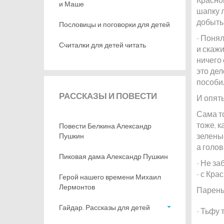
и Маше
шапку л
добыть"
Пословицы и поговорки для детей
- Понял
Считалки для детей читать
и скажи
ничего 
это дел
пособи
РАССКАЗЫ
И ПОВЕСТИ
И опят
Сама то
тоже, к
Повести Белкина Александр
зеленые
Пушкин
а голов
Пиковая дама Александр Пушкин
- Не за
- с Кра
Герой нашего времени Михаил
Лермонтов
Парень
Гайдар. Рассказы для детей
- Тьфу 