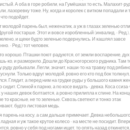
 чистый. А оба в горе робили, на Гумёшках то есть. Малахит-ру
и, лазоревку тоже. Ну, когда и королек с витком попадали и 
 что подойдет.
 молодой парень был, неженатик, а уж в глазах зеленью отл
Другой постарше. Этот и вовсе изробленный (инвалид. - Ред.).
зелено, и щеки будто зеленью подернулись. И кашлял завсе
нно. - Ред.) тот человек.
то хорошо. Пташки поют-радуются, от земли воспарение, дух 
шь-ко, и разморило. Дошли до Красногорского рудника. Там т
 руду добывали. Легли, значит, наши-то на травку под рябин
 уснули. Только вдруг молодой, ровно его кто под бок толкнул,
ся. Глядит, а перед ним на грудке руды у большого камня ж
о сидит. Спиной к парню, а по косе видать - девка. Коса ссиза
к у наших девок болтается, а ровно прилипла к спине. На конц
е то красные, не то зеленые. Сквозь светеют и тонко этак
ивают, будто листовая медь.
 парень на косу, а сам дальше примечает. Девка небольшого
 ладная и уж такое крутое колесо - на месте не посидит. Впер
тся, ровно у себя под ногами ищет, то опять назад откинется,