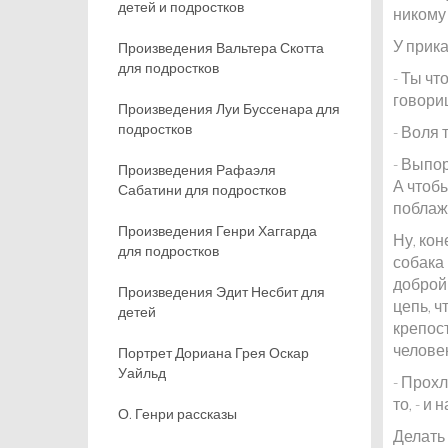
детей и подростков
никому
У прика
Произведения Вальтера Скотта
для подростков
- Ты чт
говориш
Произведения Луи Буссенара для
подростков
- Воля 
- Выпор
Произведения Рафаэля
А чтобы
Сабатини для подростков
поблажк
Произведения Генри Хаггарда
Ну, кон
для подростков
собака 
доброй 
Произведения Эдит Несбит для
цепь, ч
детей
крепост
челове
Портрет Дориана Грея Оскар
Уайльд
- Прохл
то, - и
О. Генри рассказы
Делать 