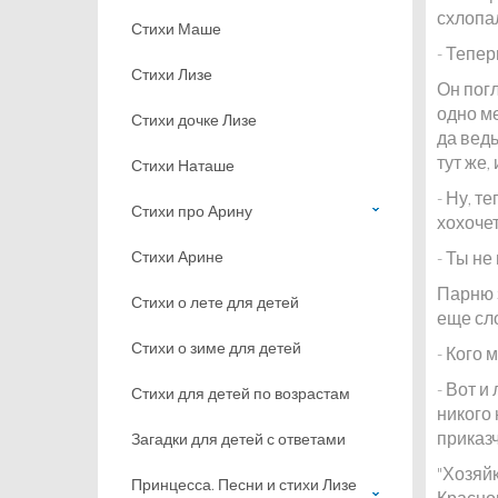
схлопал
Стихи Маше
- Тепер
Стихи Лизе
Он погл
одно ме
Стихи дочке Лизе
да вед
тут же,
Стихи Наташе
- Ну, т
Стихи про Арину
хохочет
Стихи Арине
- Ты не
Парню з
Стихи о лете для детей
еще сло
Стихи о зиме для детей
- Кого 
- Вот и
Стихи для детей по возрастам
никого 
приказч
Загадки для детей с ответами
"Хозяйк
Принцесса. Песни и стихи Лизе
Красно