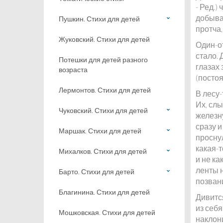
- Ред.)
добывал
Пушкин. Стихи для детей
протча,
Жуковский. Стихи для детей
Один-от
стало. 
Потешки для детей разного
глазах 
возраста
(постоя
Лермонтов. Стихи для детей
В лесу-
Их, слы
Чуковский. Стихи для детей
железну
сразу и
Маршак. Стихи для детей
проснул
какая-т
Михалков. Стихи для детей
и не ка
ленты н
Барто. Стихи для детей
позван
Благинина. Стихи для детей
Дивится
из себя
Мошковская. Стихи для детей
наклони