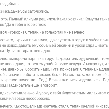
 не добыть.
зчика даже усы затряслись.
о это? Пьяный али ума решился? Какая хозяйка? Кому ты таки
ь? Да я тебя в горе сгною!
твоя, - говорит Степан, - а только так мне велено.
оть его, - кричит приказчик, - да спустить в гору и в забое при
 не издох, давать ему собачьей овсянки и уроки спрашивать 
и. Чуть что - драть нещадно.
ечно, выпороли парня и в гору. Надзиратель рудничный, - тож
не последняя, - отвел ему забой - хуже некуда. И мокро тут, и
нет, давно бы бросить надо. Тут и приковали Степана на дл
тобы, значит, работать можно было. Известно, какое время бы
ь (крепостничество. - Ред.). Всяко галились (издевались. - Ред
ком. Надзиратель еще и говорит:
адись тут маленько. А уроку с тебя будет чистым малахитом 
 назначил вовсе несообразно.
нечего. Как отошел надзиратель, стал Степан каелкой (инстр