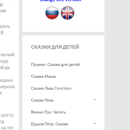
ду
там
ивать
 В
СКАЗКИ
ДЛЯ ДЕТЕЙ
легкий.
огда
Пушкин. Сказки для детей
ой да
Сказка Маше
енщина
-черная
Сказки Льва Толстого
е
Сказки Лизе
Винни-Пух. Читать
 росту,
ед
Ершов Пётр. Сказки
 на тот