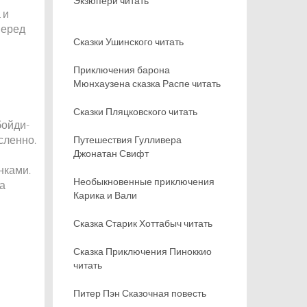
Экзюпери читать
 и
 перед
Сказки Ушинского читать
Приключения барона
Мюнхаузена сказка Распе читать
Сказки Пляцковского читать
бойди-
исленно.
Путешествия Гулливера
Джонатан Свифт
нками.
Необыкновенные приключения
 а
Карика и Вали
Сказка Старик Хоттабыч читать
й
Сказка Приключения Пиноккио
читать
Питер Пэн Сказочная повесть