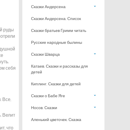
Сказки Андерсена
Сказки Андерсена. Список
ой руды
Сказки братьев Гримм читать
мотрели
Русские народные былины
- душной
Сказки Шварца
же
нуть.
Катаев. Сказки и рассказы для
ом себя
детей
Киплинг. Сказки для детей
Сказки о Бабе Яге
 Все,
Носов. Сказки
. Велит
Аленький цветочек. Сказка
т, что