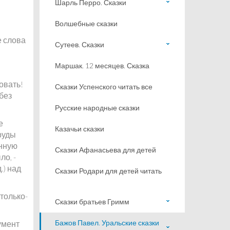
Шарль Перро. Сказки
Волшебные сказки
е слова
Сутеев. Сказки
Маршак. 12 месяцев. Сказка
ковать!
Сказки Успенского читать все
без
Русские народные сказки
е
Казачьи сказки
 руды
инную
Сказки Афанасьева для детей
ло, -
.) над
Сказки Родари для детей читать
столько-
Сказки братьев Гримм
Бажов Павел. Уральские сказки
умент