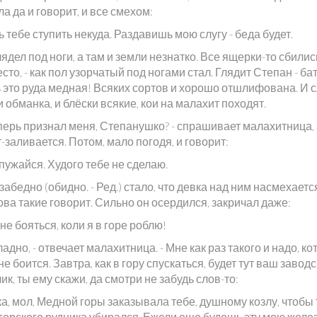
а да и говорит, и все смехом:
ь тебе ступить некуда. Раздавишь мою слугу - беда будет.
ядел под ноги, а там и земли незнатко. Все ящерки-то сбилис
сто, - как пол узорчатый под ногами стал. Глядит Степан - ба
ь это руда медная! Всяких сортов и хорошо отшлифована. И 
 и обманка, и блёски всякие, кои на малахит походят.
еперь признал меня, Степанушко? - спрашивает малахитница,
-заливается. Потом, мало погодя, и говорит:
 пужайся. Худого тебе не сделаю.
абедно (обидно. - Ред.) стало, что девка над ним насмехаетс
ва такие говорит. Сильно он осердился, закричал даже:
мне бояться, коли я в горе роблю!
 ладно, - отвечает малахитница. - Мне как раз такого и надо, к
не боится. Завтра, как в гору спускаться, будет тут ваш завод
ик, ты ему скажи, да смотри не забудь слов-то:
а, мол, Медной горы заказывала тебе, душному козлу, чтобы 
горского рудника убирался. Ежели еще будешь эту мою желе