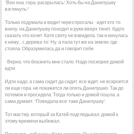
"Вон она, гора, раскрылась! Хоть бы на Данилушку
взглянуть!"
Только подумала и видит через прогалы - идет кто-то
внизу, на Данилушку походит и руки вверх тянет, будто
сказать что хочет. Катя свету не взвидела, так и кинулась
к нему... с дерева-то! Ну, а пала тут же на землю, где
стояла. Образумилась да и говорит себе:
- Верно, что блазнить мне стало. Надо поскорее домой
идти.
Идти надо, а сама сидит да сидит, все ждет, не вскроется
ли еще гора, не покажется ли опять Данилушко. Так до
потемок и просидела. Тогда только и домой пошла, а
сама думает: "Повидала все-таки Данилушку".
Тот мастер, который за Катей подглядывал, домой к
этому времени выбежал.
Поглядел - избушка у Кати заперта. Он и притаился, -