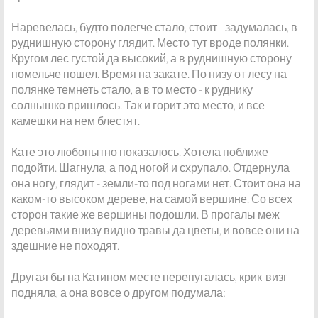
Наревелась, будто полегче стало, стоит - задумалась, в
руднишную сторону глядит. Место тут вроде полянки.
Кругом лес густой да высокий, а в руднишную сторону
помельче пошел. Время на закате. По низу от лесу на
полянке темнеть стало, а в то место - к руднику
солнышко пришлось. Так и горит это место, и все
камешки на нем блестят.
Кате это любопытно показалось. Хотела поближе
подойти. Шагнула, а под ногой и схрупало. Отдернула
она ногу, глядит - земли-то под ногами нет. Стоит она на
каком-то высоком дереве, на самой вершине. Со всех
сторон такие же вершины подошли. В прогалы меж
деревьями внизу видно травы да цветы, и вовсе они на
здешние не походят.
Другая бы на Катином месте перепугалась, крик-визг
подняла, а она вовсе о другом подумала: