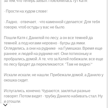
за тем, что теперь забыл. Поклонилась тут Катя:
- Прости на худом слове!
- Ладно, - отвечает, - что каменной сделается! Для тебя
говорю, чтоб остуды у вас не было.
Пошли Катя с Данилой по лесу, а он все темней да
темней, а под ногами неровно - бугры да ямки.
Огляделись, а они на руднике - на Гумешках. Время еще
раннее, и людей на руднике нет. Они потихоньку и
пробрались домой. А те, что за Катей побежали, все еще
по лесу бродят да перекликаются: "Там не видно?"
Искали-искали, не нашли. Прибежали домой, а Данило у
окошка сидит.
Испугались, конечно. Чураются, заклятья разные
говорят. Потом видят - трубку Данило набивать стал. Ну
и отошли.