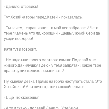
- Данило, отзовись!
Тут Хозяйка горы перед Катей и показалась.
- Ты зачем, - спрашивает, - в мой лес забралась? Чего
тебе? Камень, что ли, хороший ищешь? Любой бери да
уходи поскорее!
Катя тут и говорит:
- Не надо мне твоего мертвого камня! Подавай мне
живого Данилушку. Где он у тебя запрятан? Какое твое
право чужих женихов сманивать?
Ну, смелая девка. Прямо на горло наступать стала. Это
Хозяйке-то! А та ничего, стоит спокойненько:
- Еще что скажешь?
- А то и скажу - подавай Данилу! У тебя он...