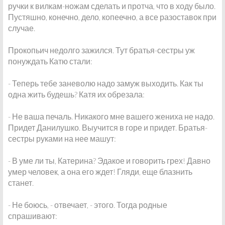
ручки к вилкам-ножам сделать и протча, что в ходу было.
Пустяшно, конечно, дело, копеечно, а все разоставок при
случае.
Прокопьич недолго зажился. Тут братья-сестры уж
понуждать Катю стали:
- Теперь тебе заневолю надо замуж выходить. Как ты
одна жить будешь? Катя их обрезала:
- Не ваша печаль. Никакого мне вашего жениха не надо.
Придет Данилушко. Выучится в горе и придет. Братья-
сестры руками на нее машут:
- В уме ли ты, Катерина? Эдакое и говорить грех! Давно
умер человек, а она его ждет! Гляди, еще блазнить
станет.
- Не боюсь, - отвечает, - этого. Тогда родные
спрашивают: