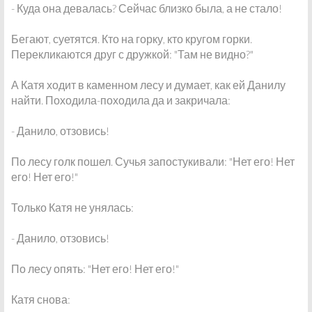
- Куда она девалась? Сейчас близко была, а не стало!
Бегают, суетятся. Кто на горку, кто кругом горки.
Перекликаются друг с дружкой: "Там не видно?"
А Катя ходит в каменном лесу и думает, как ей Данилу
найти. Походила-походила да и закричала:
- Данило, отзовись!
По лесу голк пошел. Сучья запостукивали: "Нет его! Нет
его! Нет его!"
Только Катя не унялась:
- Данило, отзовись!
По лесу опять: "Нет его! Нет его!"
Катя снова: