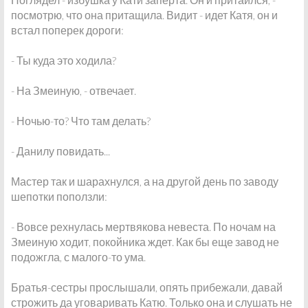
посмотрю, что она притащила. Видит - идет Катя, он и
встал поперек дороги:
- Ты куда это ходила?
- На Змеиную, - отвечает.
- Ночью-то? Что там делать?
- Данилу повидать...
Мастер так и шарахнулся, а на другой день по заводу
шепотки поползли:
- Вовсе рехнулась мертвякова невеста. По ночам на
Змеиную ходит, покойника ждет. Как бы еще завод не
подожгла, с малого-то ума.
Братья-сестры прослышали, опять прибежали, давай
строжить да уговаривать Катю. Только она и слушать не