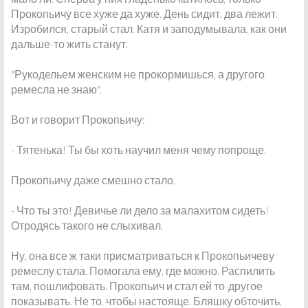
Прокопьичу все хуже да хуже. День сидит, два лежит.
Изробился, старый стал. Катя и заподумывала, как они
дальше-то жить станут.
"Рукодельем женским не прокормишься, а другого
ремесла не знаю".
Вот и говорит Прокопьичу:
- Тятенька! Ты бы хоть научил меня чему попроще.
Прокопьичу даже смешно стало.
- Что ты это! Девичье ли дело за малахитом сидеть!
Отродясь такого не слыхивал.
Ну, она все ж таки присматриваться к Прокопьичеву
ремеслу стала. Помогала ему, где можно. Распилить
там, пошлифовать. Прокопьич и стал ей то-другое
показывать. Не то, чтобы настояще. Бляшку обточить,