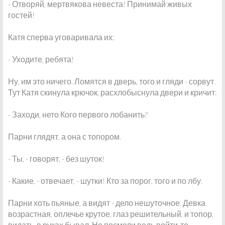
- Отворяй, мертвякова невеста! Принимай живых
гостей!
Катя сперва уговаривала их:
- Уходите, ребята!
Ну, им это ничего. Ломятся в дверь, того и гляди - сорвут.
Тут Катя скинула крючок, расхлобыснула двери и кричит:
- Заходи, нето Кого первого лобанить?
Парни глядят, а она с топором.
- Ты, - говорят, - без шуток!
- Какие, - отвечает, - шутки! Кто за порог, того и по лбу.
Парни хоть пьяные, а видят - дело нешуточное. Девка
возрастная, оплечье крутое, глаз решительный, и топор,
видать, в руках бывал. Не посмели ведь войти-то.