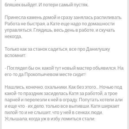
бляшек выйдет. И потери самый пустяк.
Принесла камень домой и сразу занялась распиливать.
Работа не быстрая, а Кате еще надо по домашности
управляться. Глядишь, весь день в работе, и скучать
некогда.
Только как за станок садиться, все про Данилушку
вспомнит:
- Поглядел бы он, какой тут новый мастер объявился. На
его-то да Прокопьичевом месте сидит!
Нашлись, конечно, охальники. Как без этого... Ночью под
какой-то праздник засиделась Катя за работой, а трое
парней и перелезли к ней в ограду. Попутать хотели али
и еще что - их дело, только все выпивши. Катя ширкает
пилой-то и не слышит, что у ней в сенках люди.
Услышала, когда уж в избу ломиться стали: