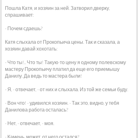
Пошла Катя, и хозяин за ней. Затворил дверку,
спрашивает:
- Почем сдаешь?
Катя слыхала от Прокопьича цены. Так и сказала, а
хозяин давай хохотать:
- Что ты!.. Что ты! Такую-то цену я одному полевскому
мастеру Прокопьичу платил да еще его приемышу
Данилу. Да ведь то мастера были!
- Я, - отвечает, - от них и слыхала. Из той же семьи буду.
- Вон что! - удивился хозяин. - Так это, видно, у тебя
Данилова работа осталась?
- Нет, - отвечает, - моя.
- Камень, может, от него остался?