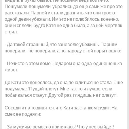
Пошумели-пошумели, убрались да еще сами же про это
рассказали. Парней и стали дразнить, что они трое от
одной девки убежали. Им это не полюбилось, конечно,
они и сплели, будто Катя не одна была, а за ней мертвяк
стоял.
- Да такой страшный, что заневолю убежишь. Парням
поверили - не поверили, а по народу с той поры пошло:
- Нечисто в этом доме. Недаром она одна-одинешенька
живет.
До Кати это донеслось, да она печалиться не стала. Еще
подумала: "Пущай плетут. Мне так-то и лучше, если
побаиваться станут. Другой раз, глядишь, не полезут".
Соседи и на то дивятся, что Катя за станком сидит. На
смех ее подняли:
- За мужичье ремесло принялась! Что у нее выйдет!