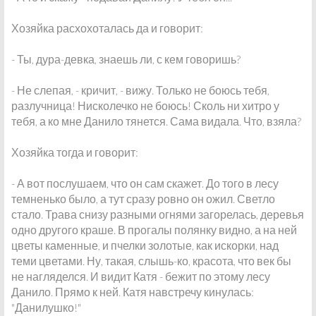
Хозяйка расхохоталась да и говорит:
- Ты, дура-девка, знаешь ли, с кем говоришь?
- Не слепая, - кричит, - вижу. Только не боюсь тебя,
разлучница! Нисколечко не боюсь! Сколь ни хитро у
тебя, а ко мне Данило тянется. Сама видала. Что, взяла?
Хозяйка тогда и говорит:
- А вот послушаем, что он сам скажет. До того в лесу
темненько было, а тут сразу ровно он ожил. Светло
стало. Трава снизу разными огнями загорелась, деревья
одно другого краше. В прогалы полянку видно, а на ней
цветы каменные, и пчелки золотые, как искорки, над
теми цветами. Ну, такая, слышь-ко, красота, что век бы
не нагляделся. И видит Катя - бежит по этому лесу
Данило. Прямо к ней. Катя навстречу кинулась:
"Данилушко!"