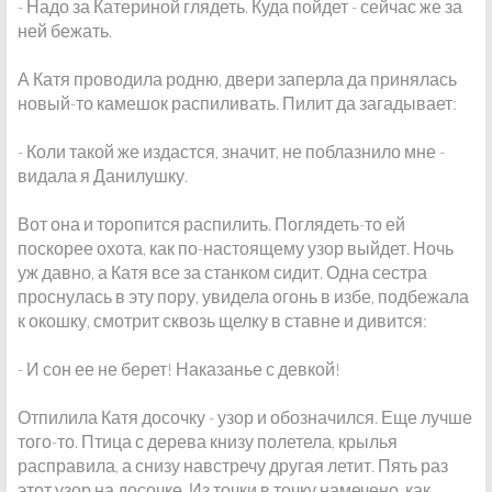
- Надо за Катериной глядеть. Куда пойдет - сейчас же за
ней бежать.
А Катя проводила родню, двери заперла да принялась
новый-то камешок распиливать. Пилит да загадывает:
- Коли такой же издастся, значит, не поблазнило мне -
видала я Данилушку.
Вот она и торопится распилить. Поглядеть-то ей
поскорее охота, как по-настоящему узор выйдет. Ночь
уж давно, а Катя все за станком сидит. Одна сестра
проснулась в эту пору, увидела огонь в избе, подбежала
к окошку, смотрит сквозь щелку в ставне и дивится:
- И сон ее не берет! Наказанье с девкой!
Отпилила Катя досочку - узор и обозначился. Еще лучше
того-то. Птица с дерева книзу полетела, крылья
расправила, а снизу навстречу другая летит. Пять раз
этот узор на досочке. Из точки в точку намечено, как