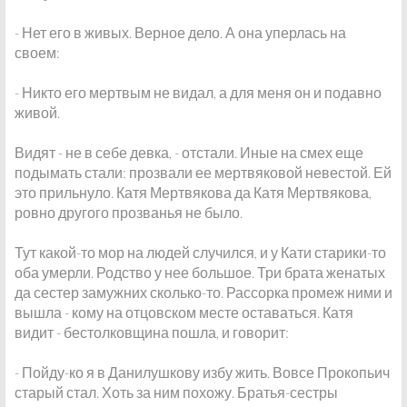
- Нет его в живых. Верное дело. А она уперлась на
своем:
- Никто его мертвым не видал, а для меня он и подавно
живой.
Видят - не в себе девка, - отстали. Иные на смех еще
подымать стали: прозвали ее мертвяковой невестой. Ей
это прильнуло. Катя Мертвякова да Катя Мертвякова,
ровно другого прозванья не было.
Тут какой-то мор на людей случился, и у Кати старики-то
оба умерли. Родство у нее большое. Три брата женатых
да сестер замужних сколько-то. Рассорка промеж ними и
вышла - кому на отцовском месте оставаться. Катя
видит - бестолковщина пошла, и говорит:
- Пойду-ко я в Данилушкову избу жить. Вовсе Прокопьич
старый стал. Хоть за ним похожу. Братья-сестры