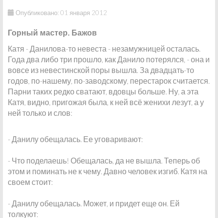
Опубликовано: 01 января 2012
Горный мастер. Бажов
Катя - Данилова-то невеста - незамужницей осталась.
Года два либо три прошло, как Данило потерялся, - она и
вовсе из невестинской поры вышла. За двадцать-то
годов, по-нашему, по-заводскому, перестарок считается.
Парни таких редко сватают, вдовцы больше. Ну, а эта
Катя, видно, пригожая была, к ней всё женихи лезут, а у
ней только и слов:
- Данилу обещалась. Ее уговаривают:
- Что поделаешь! Обещалась, да не вышла. Теперь об
этом и поминать не к чему. Давно человек изгиб. Катя на
своем стоит:
- Данилу обещалась. Может, и придет еще он. Ей
толкуют: