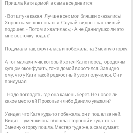
Пришла Катя домой, а сама все дивится:
- Вот штука какая! Лучше всех мои бляшки оказались!
Хорош камешок попался. Случай, видно, счастливый
подошел. - Потом и хватилась; - А не Данилушко ли это
мне весточку подал?
Подумала так, скрутилась и побежала на Змеиную горку.
А тот малахитчик, который хотел Катю перед городским
купцом оконфузить, тоже домой воротился. Завидно
ему, что у Кати такой редкостный узор получился. Он и
придумал:
- Надо поглядеть, где она камень берет. Не новое ли
какое место ей Прокопьич либо Данило указали?
Увидел, что Катя куда-то побежала, он и пошел за ней.
Видит - Гумешки она обошла стороной и куда-то за
Змеиную горку пошла. Мастер туда же, а сам думает: