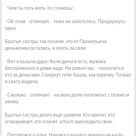
- Чем ты хоть жить-то станешь?
- Об этом, - отвечает, - тоже не заботьтесь. Продержусь
одна.
Братья-сестры так поняли, что от Прокопьича
деньжонки остались, и опять за свое:
- Вот и вышла дура! Коли деньги есть, мужика
беспременно в доме надо. Не ровен час, - поохотится
кто за деньгами. Свернут тебе башку, как куренку. Только
и свету видела.
- Сколько, - отвечает, - на мою долю положено, столько и
увижу.
Братья-сестры долго еще шумели. Кто кричит, кто
уговаривает, кто плачет, а Катя заколодила свое;
- Продержусь одна. Никакого вашего жениха не надо.