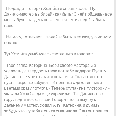
- Подожди, - говорит Хозяйка и спрашивает: - Ну,
Данило-мастер, выбирай - как быть? С ней пойдешь - все
мое забудешь, здесь останешься - ее и людей забыть
надо.
- Не могу, - отвечает, - людей забыть, а ее каждую минуту
помню.
Тут Хозяйка улыбнулась светленько и говорит:
- Твоя взяла, Катерина! Бери своего мастера. За
удалость да твердость твою вот тебе подарок. Пусть у
Данилы все мое в памяти останется. Только вот это
пусть накрепко забудет! - И полянка с диковинными
цветами сразу потухла. - Теперь ступайте в ту сторону, -
указала Хозяйка да еще упредила: - Ты, Данило, про
гору людям не сказывай. Говори, что на выучку к
дальнему мастеру ходил. А ты, Катерина, и думать
забудь, что я у тебя жениха сманивала. Сам он пришел