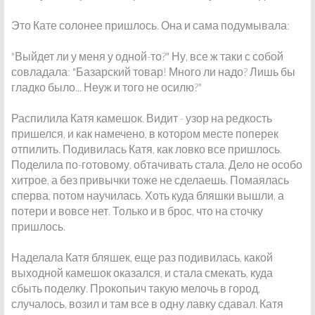
Это Кате солонее пришлось. Она и сама подумывала:
"Выйдет ли у меня у одной-то?" Ну, все ж таки с собой
совладала: "Базарский товар! Много ли надо? Лишь бы
гладко было... Неуж и того не осилю?"
Распилила Катя камешок. Видит - узор на редкость
пришелся, и как намечено, в котором месте поперек
отпилить. Подивилась Катя, как ловко все пришлось.
Поделила по-готовому, обтачивать стала. Дело не особо
хитрое, а без привычки тоже не сделаешь. Помаялась
сперва, потом научилась. Хоть куда бляшки вышли, а
потери и вовсе нет. Только и в брос, что на сточку
пришлось.
Наделала Катя бляшек, еще раз подивилась, какой
выходной камешок оказался, и стала смекать, куда
сбыть поделку. Прокопьич такую мелочь в город,
случалось, возил и там все в одну лавку сдавал. Катя