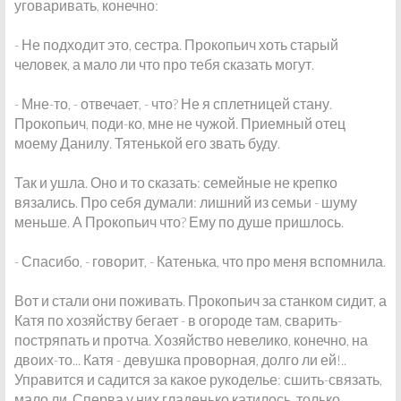
уговаривать, конечно:
- Не подходит это, сестра. Прокопьич хоть старый
человек, а мало ли что про тебя сказать могут.
- Мне-то, - отвечает, - что? Не я сплетницей стану.
Прокопьич, поди-ко, мне не чужой. Приемный отец
моему Данилу. Тятенькой его звать буду.
Так и ушла. Оно и то сказать: семейные не крепко
вязались. Про себя думали: лишний из семьи - шуму
меньше. А Прокопьич что? Ему по душе пришлось.
- Спасибо, - говорит, - Катенька, что про меня вспомнила.
Вот и стали они поживать. Прокопьич за станком сидит, а
Катя по хозяйству бегает - в огороде там, сварить-
постряпать и протча. Хозяйство невелико, конечно, на
двоих-то... Катя - девушка проворная, долго ли ей!..
Управится и садится за какое рукоделье: сшить-связать,
мало ли. Сперва у них гладенько катилось, только