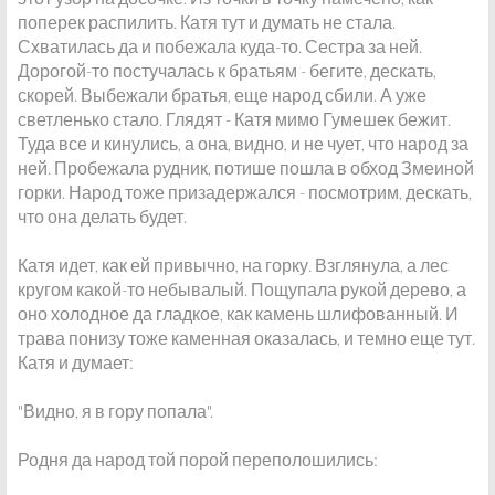
поперек распилить. Катя тут и думать не стала.
Схватилась да и побежала куда-то. Сестра за ней.
Дорогой-то постучалась к братьям - бегите, дескать,
скорей. Выбежали братья, еще народ сбили. А уже
светленько стало. Глядят - Катя мимо Гумешек бежит.
Туда все и кинулись, а она, видно, и не чует, что народ за
ней. Пробежала рудник, потише пошла в обход Змеиной
горки. Народ тоже призадержался - посмотрим, дескать,
что она делать будет.
Катя идет, как ей привычно, на горку. Взглянула, а лес
кругом какой-то небывалый. Пощупала рукой дерево, а
оно холодное да гладкое, как камень шлифованный. И
трава понизу тоже каменная оказалась, и темно еще тут.
Катя и думает:
"Видно, я в гору попала".
Родня да народ той порой переполошились: