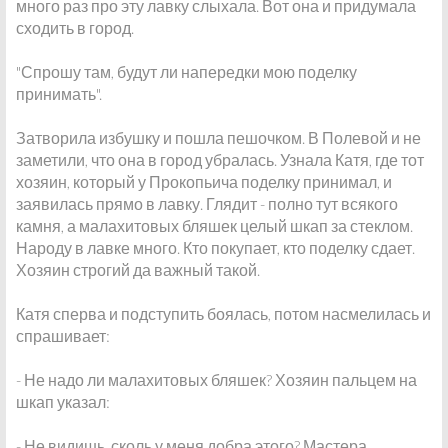
много раз про эту лавку слыхала. Вот она и придумала
сходить в город.
"Спрошу там, будут ли напередки мою поделку
принимать".
Затворила избушку и пошла пешочком. В Полевой и не
заметили, что она в город убралась. Узнала Катя, где тот
хозяин, который у Прокопьича поделку принимал, и
заявилась прямо в лавку. Глядит - полно тут всякого
камня, а малахитовых бляшек целый шкап за стеклом.
Народу в лавке много. Кто покупает, кто поделку сдает.
Хозяин строгий да важный такой.
Катя сперва и подступить боялась, потом насмелилась и
спрашивает:
- Не надо ли малахитовых бляшек? Хозяин пальцем на
шкап указал:
- Не видишь, сколь у меня добра этого? Мастера,