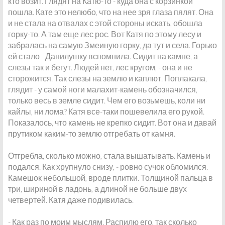
кто возит. Глядят на Катю-то - куда она с корзинкой
пошла. Кате это нелюбо, что на нее зря глаза пялят. Она
и не стала на отвалах с этой стороны искать, обошла
горку-то. А там еще лес рос. Вот Катя по этому лесу и
забралась на самую Змеиную горку, да тут и села. Горько
ей стало - Данилушку вспомнила. Сидит на камне, а
слезы так и бегут. Людей нет, лес кругом, - она и не
сторожится. Так слезы на землю и каплют. Поплакала,
глядит - у самой ноги малахит-камень обозначился,
только весь в земле сидит. Чем его возьмешь, коли ни
кайлы, ни лома? Катя все-таки пошевелила его рукой.
Показалось, что камень не крепко сидит. Вот она и давай
прутиком каким-то землю отгребать от камня.
Отгребла, сколько можно, стала вышатывать. Камень и
подался. Как хрупнуло снизу, - ровно сучок обломился.
Камешок небольшой, вроде плитки. Толщиной пальца в
три, шириной в ладонь, а длиной не больше двух
четвертей. Катя даже подивилась.
- Как раз по моим мыслям. Распилю его, так сколько