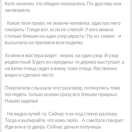
Кате, конечно, это обидно показалось. По-другому она
заговорила:
- Какое твое право, не знаючи человека, эдак про него
говорить? Гляди вот, если не слепой! У кого можно
столько бляшек на один узор украсть? Ну-ко, скажи! - и
высыпала на прилавок всю поделку.
Хозяин и мастера видят - верно, на один узор. И узор
редкостный. Будто из середины-то дерево выступает, а
на ветке птица сидит и внизу тоже птица. Явственно
видно и сделано чисто.
Покупатели слышали этот разговор, потянулись тоже
поглядеть, только хозяин сразу все бляшки прикрыл.
Нашел заделье.
- Не видно кучей-то. Сейчас я их под стекло разложу.
Тогда и выбирайте, что кому любо. - А сам Кате говорит: -
Иди вон в ту дверь. Сейчас деньги получишь.