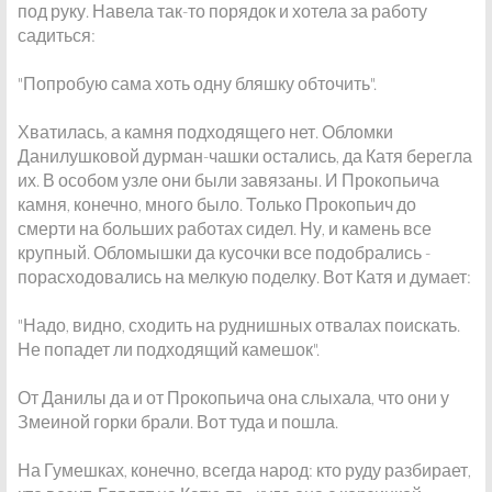
под руку. Навела так-то порядок и хотела за работу
садиться:
"Попробую сама хоть одну бляшку обточить".
Хватилась, а камня подходящего нет. Обломки
Данилушковой дурман-чашки остались, да Катя берегла
их. В особом узле они были завязаны. И Прокопьича
камня, конечно, много было. Только Прокопьич до
смерти на больших работах сидел. Ну, и камень все
крупный. Обломышки да кусочки все подобрались -
порасходовались на мелкую поделку. Вот Катя и думает:
"Надо, видно, сходить на руднишных отвалах поискать.
Не попадет ли подходящий камешок".
От Данилы да и от Прокопьича она слыхала, что они у
Змеиной горки брали. Вот туда и пошла.
На Гумешках, конечно, всегда народ: кто руду разбирает,