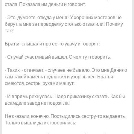
стала. Показала им деньги и говорит:
- Это, думаете, откуда у меня? У хороших мастеров не
берут, а мне за перводелку столько отвалили! Почему
так?
Братья слышали про ее-то удачу и говорят:
- Случай счастливый вышел. О чем тут говорить.
- Таких, - отвечает, - случаев не бывало. Это мне Данило
сам такой камень подложил и узор вывел. Братья
смеются, сестры руками машут:
- И впрямь рехнулась! Надо приказчику сказать. Как бы
всамделе завод не подожгла!
Не сказали, конечно. Постыдились сестру-то выдавать.
Только вышли да и сговорились: