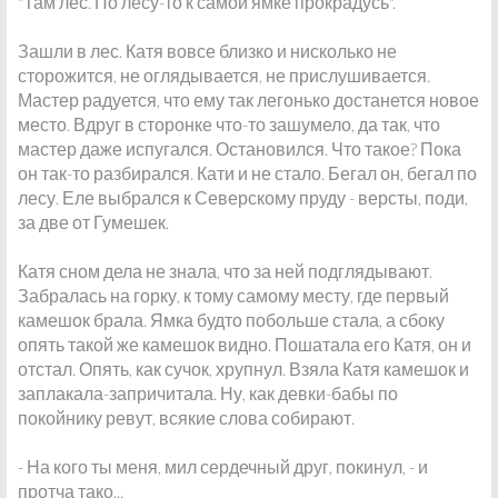
"Там лес. По лесу-то к самой ямке прокрадусь".
Зашли в лес. Катя вовсе близко и нисколько не
сторожится, не оглядывается, не прислушивается.
Мастер радуется, что ему так легонько достанется новое
место. Вдруг в сторонке что-то зашумело, да так, что
мастер даже испугался. Остановился. Что такое? Пока
он так-то разбирался. Кати и не стало. Бегал он, бегал по
лесу. Еле выбрался к Северскому пруду - версты, поди,
за две от Гумешек.
Катя сном дела не знала, что за ней подглядывают.
Забралась на горку, к тому самому месту, где первый
камешок брала. Ямка будто побольше стала, а сбоку
опять такой же камешок видно. Пошатала его Катя, он и
отстал. Опять, как сучок, хрупнул. Взяла Катя камешок и
заплакала-запричитала. Ну, как девки-бабы по
покойнику ревут, всякие слова собирают.
- На кого ты меня, мил сердечный друг, покинул, - и
протча тако...