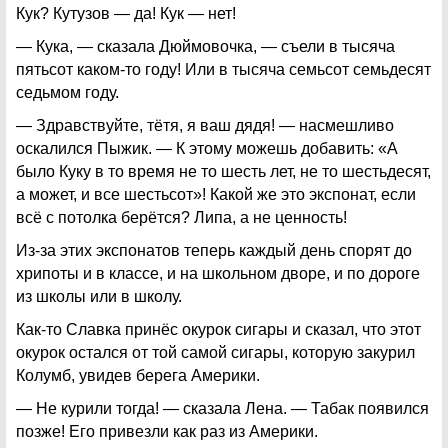
Кук? Кутузов — да! Кук — нет!
— Кука, — сказала Дюймовочка, — съели в тысяча
пятьсот каком-то году! Или в тысяча семьсот семьдесят
седьмом году.
— Здравствуйте, тётя, я ваш дядя! — насмешливо
оскалился Пыжик. — К этому можешь добавить: «А
было Куку в то время не то шесть лет, не то шестьдесят,
а может, и все шестьсот»! Какой же это экспонат, если
всё с потолка берётся? Липа, а не ценность!
Из-за этих экспонатов теперь каждый день спорят до
хрипоты и в классе, и на школьном дворе, и по дороге
из школы или в школу.
Как-то Славка принёс окурок сигары и сказал, что этот
окурок остался от той самой сигары, которую закурил
Колумб, увидев берега Америки.
— Не курили тогда! — сказала Лена. — Табак появился
позже! Его привезли как раз из Америки.