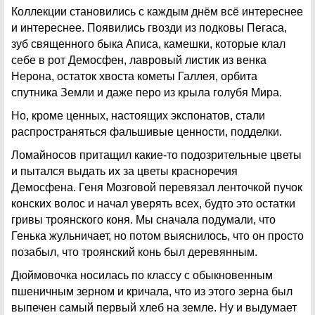
Коллекции становились с каждым днём всё интереснее
и интереснее. Появились гвозди из подковы Пегаса,
зуб священного быка Аписа, камешки, которые клал
себе в рот Демосфен, лавровый листик из венка
Нерона, остаток хвоста кометы Галлея, орбита
спутника Земли и даже перо из крыла голубя Мира.
Но, кроме ценных, настоящих экспонатов, стали
распространяться фальшивые ценности, подделки.
Ломайносов притащил какие-то подозрительные цветы
и пытался выдать их за цветы красноречия
Демосфена. Геня Мозговой перевязал ленточкой пучок
конских волос и начал уверять всех, будто это остатки
гривы троянского коня. Мы сначала подумали, что
Генька жульничает, но потом выяснилось, что он просто
позабыл, что троянский конь был деревянным.
Дюймовочка носилась по классу с обыкновенным
пшеничным зерном и кричала, что из этого зерна был
выпечен самый первый хлеб на земле. Ну и выдумает