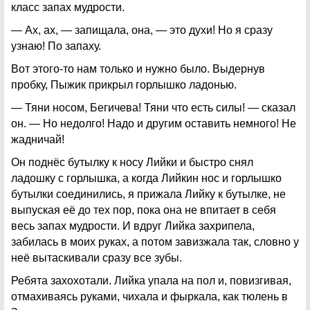
класс запах мудрости.
— Ах, ах, — запищала, она, — это духи! Но я сразу
узнаю! По запаху.
Вот этого-то нам только и нужно было. Выдернув
пробку, Пыжик прикрыл горлышко ладонью.
— Тяни носом, Бегичева! Тяни что есть силы! — сказал
он. — Но недолго! Надо и другим оставить немного! Не
жадничай!
Он поднёс бутылку к носу Лийки и быстро снял
ладошку с горлышка, а когда Лийкин нос и горлышко
бутылки соединились, я прижала Лийку к бутылке, не
выпуская её до тех пор, пока она не впитает в себя
весь запах мудрости. И вдруг Лийка захрипела,
забилась в моих руках, а потом завизжала так, словно у
неё вытаскивали сразу все зубы.
Ребята захохотали. Лийка упала на пол и, повизгивая,
отмахиваясь руками, чихала и фыркала, как тюлень в