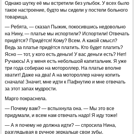
Однако шутку её мы встретили без улыбок. У всех было
такое настроение, будто мы сидели у постели больного
товарища.
— Ребята, — сказал Пыжик, покосившись недовольно
на Нину, — платье мы испортили? Испортили! Отвечать
придётся? Придётся! Кому? Всем. А какой смысл?
Ведь за платье придётся платить. Кто будет платить?
Ясно — тот, у кого есть деньги! У вас деньги есть? Нет!
Ручаюсь! А у меня есть небольшой капитальчик. Я уже
три года собираю на мотороллер. На платье вполне
хватит! Даже на два! А на мотороллер начну копить
сначала! Значит, мне идти к Пафнутию и мне отвечать
за этот запах мудрости.
Марго покраснела.
— Почему вам? — вспыхнула она. — Мы это все
придумали, и всем нам отвечать надо! Я иду тоже!
— А я почему не должна идти? — спросила Нина,
разглядывая в ручное зеркальце свои зубы.