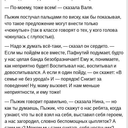
— По-моему, тоже всем! — сказала Валя.
Пыжик постучал пальцами по виску, как бы показывая,
что такое предложение могут внести только
«чокнутые» (так в классе говорят о тех, у кого голова
чокнулась с глупостью).
— Надо ж думать всё-таки, — сказал он сердито. —
Если мы пойдём все вместе, Пафнутий подумает, будто
у нас целая банда безобразничает! Ему ж, понимаете,
как неприятно будет! Воспитывал нас, воспитывал и
довоспитывался. А если я один пойду, — он скажет: «В
семье не без урода!» И — порядок! Снизит за
поведение! Ну, маму вызовет. И нам меньше
неприятности, и ему тоже!
— Пыжик говорит правильно, — сказала Нина, — но
как ты думаешь, Пыжик, что скажут о нас ребята, когда
узнают, что ты всё взял на себя, выставил себя героем,
а нас загородил, словно беспомощных цыпляток? А
сами мы? Можем мы сами считать себя честными?