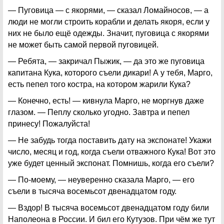
— Пуговица — с якорями, — сказал Ломайносов, — а
люди не могли строить корабли и делать якоря, если у
них не было ещё одежды. Значит, пуговица с якорями
не может быть самой первой пуговицей.
— Ребята, — закричал Пыжик, — да это же пуговица
капитана Кука, которого съели дикари! А у тебя, Марго,
есть пепел того костра, на котором жарили Кука?
— Конечно, есть! — кивнула Марго, не моргнув даже
глазом. — Пеплу сколько угодно. Завтра и пепел
принесу! Пожалуйста!
— Не забудь тогда поставить дату на экспонате! Укажи
число, месяц и год, когда съели отважного Кука! Вот это
уже будет ценный экспонат. Помнишь, когда его съели?
— По-моему, — неуверенно сказала Марго, — его
съели в тысяча восемьсот двенадцатом году.
— Вздор! В тысяча восемьсот двенадцатом году били
Наполеона в России. И бил его Кутузов. При чём же тут