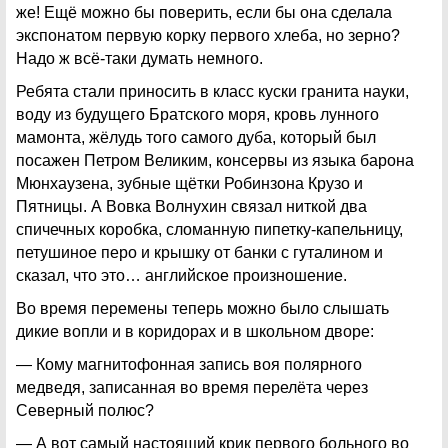
же! Ещё можно бы поверить, если бы она сделала
экспонатом первую корку первого хлеба, но зерно?
Надо ж всё-таки думать немного.
Ребята стали приносить в класс куски гранита науки,
воду из будущего Братского моря, кровь лунного
мамонта, жёлудь того самого дуба, который был
посажен Петром Великим, консервы из языка барона
Мюнхаузена, зубные щётки Робинзона Крузо и
Пятницы. А Вовка Волнухин связал ниткой два
спичечных коробка, сломанную пипетку-капельницу,
петушиное перо и крышку от банки с гуталином и
сказал, что это… английское произношение.
Во время перемены теперь можно было слышать
дикие вопли и в коридорах и в школьном дворе:
— Кому магнитофонная запись воя полярного
медведя, записанная во время перелёта через
Северный полюс?
— А вот самый настоящий крик первого больного во