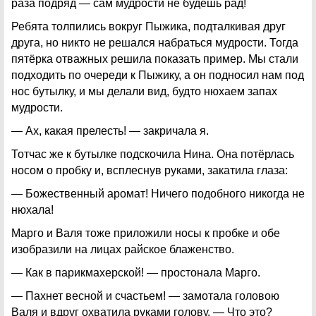
раза подряд — сам мудрости не будешь рад!
Ребята толпились вокруг Пыжика, подталкивая друг
друга, но никто не решался набраться мудрости. Тогда
пятёрка отважных решила показать пример. Мы стали
подходить по очереди к Пыжику, а он подносил нам под
нос бутылку, и мы делали вид, будто нюхаем запах
мудрости.
— Ах, какая прелесть! — закричала я.
Тотчас же к бутылке подскочила Нина. Она потёрлась
носом о пробку и, всплеснув руками, закатила глаза:
— Божественный аромат! Ничего подобного никогда не
нюхала!
Марго и Валя тоже приложили носы к пробке и обе
изобразили на лицах райское блаженство.
— Как в парикмахерской! — простонала Марго.
— Пахнет весной и счастьем! — замотала головою
Валя и вдруг охватила руками голову. — Что это?