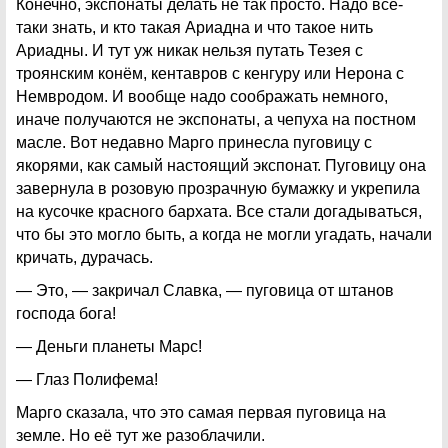
Конечно, экспонаты делать не так просто. Надо всё-
таки знать, и кто такая Ариадна и что такое нить
Ариадны. И тут уж никак нельзя путать Тезея с
троянским конём, кентавров с кенгуру или Нерона с
Немвродом. И вообще надо соображать немного,
иначе получаются не экспонаты, а чепуха на постном
масле. Вот недавно Марго принесла пуговицу с
якорями, как самый настоящий экспонат. Пуговицу она
завернула в розовую прозрачную бумажку и укрепила
на кусочке красного бархата. Все стали догадываться,
что бы это могло быть, а когда не могли угадать, начали
кричать, дурачась.
— Это, — закричал Славка, — пуговица от штанов
господа бога!
— Деньги планеты Марс!
— Глаз Полифема!
Марго сказала, что это самая первая пуговица на
земле. Но её тут же разоблачили.