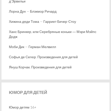
д’Эрвильи
Лорна Дун — Блэкмор Ричард
Хижина дяди Тома — Гарриет Бичер-Стоу
Ханс Бринкер, или Серебряные коньки ― Мэри Мэйпс
Додж
Моби Дик — Герман Мелвилл
Софья де Сегюр. Произведения для детей
Януш Корчак. Произведения для детей
ЮМОР
ДЛЯ ДЕТЕЙ
Юмор детям 16+