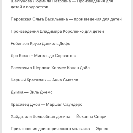
Шелгунова Людмила Петровна ― Произведения для
детей и подростков
Перовская Ольга Васильевна ― произведения для детей
Произведения Владимира Короленко для детей
Робинзон Крузо Даниель Дефо
Дон Кихот – Мигель де Сервантес
Рассказы о Шерлоке Холмсе Конан Дойл
Черный Красавчик ― Анна Сьюэлл
Дымка ― Виль Джемс
Красавец Джой ― Маршал Саундерс
Хайди, или Волшебная долина ― Йоханна Спири
Приключения доисторического мальчика ― Эрнест