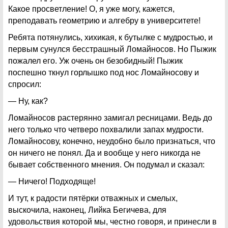
Какое просветление! О, я уже могу, кажется,
преподавать геометрию и алгебру в университете!
Ребята потянулись, хихикая, к бутылке с мудростью, и
первым сунулся бесстрашный Ломайносов. Но Пыжик
пожалел его. Уж очень он безобидный! Пыжик
поспешно ткнул горлышко под нос Ломайносову и
спросил:
— Ну, как?
Ломайносов растерянно замигал ресницами. Ведь до
него только что четверо похвалили запах мудрости.
Ломайносову, конечно, неудобно было признаться, что
он ничего не понял. Да и вообще у него никогда не
бывает собственного мнения. Он подумал и сказал:
— Ничего! Подходяще!
И тут, к радости пятёрки отважных и смелых,
выскочила, наконец, Лийка Бегичева, для
удовольствия которой мы, честно говоря, и принесли в