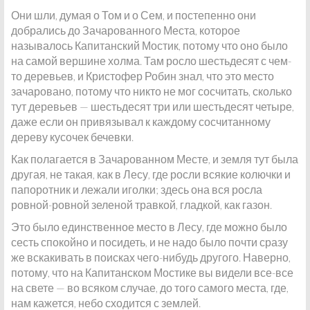
Они шли, думая о Том и о Сем, и постепенно они
добрались до Зачарованного Места, которое
называлось Капитанский Мостик, потому что оно было
на самой вершине холма. Там росло шестьдесят с чем-
то деревьев, и Кристофер Робин знал, что это место
зачаровано, потому что никто не мог сосчитать, сколько
тут деревьев — шестьдесят три или шестьдесят четыре,
даже если он привязывал к каждому сосчитанному
дереву кусочек бечевки.
Как полагается в Зачарованном Месте, и земля тут была
другая, не такая, как в Лесу, где росли всякие колючки и
папоротник и лежали иголки; здесь она вся росла
ровной-ровной зеленой травкой, гладкой, как газон.
Это было единственное место в Лесу, где можно было
сесть спокойно и посидеть, и не надо было почти сразу
же вскакивать в поисках чего-нибудь другого. Наверно,
потому, что на Капитанском Мостике вы видели все-все
на свете — во всяком случае, до того самого места, где,
нам кажется, небо сходится с землей.