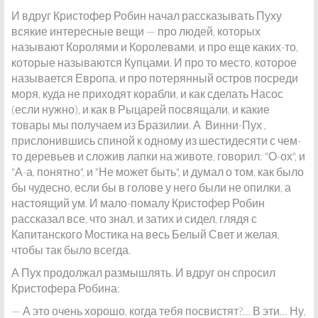
И вдруг Кристофер Робин начал рассказывать Пуху
всякие интересные вещи — про людей, которых
называют Королями и Королевами, и про еще каких-то,
которые называются Купцами. И про то место, которое
называется Европа, и про потерянный остров посреди
моря, куда не приходят корабли, и как сделать Насос
(если нужно), и как в Рыцарей посвящали, и какие
товары мы получаем из Бразилии. А Винни-Пух ,
прислонившись спиной к одному из шестидесяти с чем-
то деревьев и сложив лапки на животе, говорил: "О-ох", и
"А-а, понятно", и "Не может быть", и думал о том, как было
бы чудесно, если бы в голове у него были не опилки, а
настоящий ум. И мало-помалу Кристофер Робин
рассказал все, что знал, и затих и сидел, глядя с
Капитанского Мостика на весь Белый Свет и желая,
чтобы так было всегда.
А Пух продолжал размышлять. И вдруг он спросил
Кристофера Робина:
— А это очень хорошо, когда тебя посвистят?… В эти… Ну,