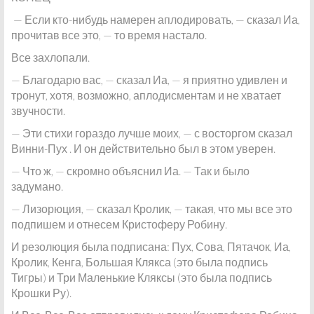
— Если кто-нибудь намерен аплодировать, — сказал Иа,
прочитав все это, — то время настало.
Все захлопали.
— Благодарю вас, — сказал Иа, — я приятно удивлен и
тронут, хотя, возможно, аплодисментам и не хватает
звучности.
— Эти стихи гораздо лучше моих, — с восторгом сказал
Винни-Пух . И он действительно был в этом уверен.
— Что ж, — скромно объяснил Иа. — Так и было
задумано.
— Лизорюция, — сказал Кролик, — такая, что мы все это
подпишем и отнесем Кристоферу Робину.
И резолюция была подписана: Пух, Сова, Пятачок, Иа,
Кролик, Кенга, Большая Клякса (это была подпись
Тигры) и Три Маленькие Кляксы (это была подпись
Крошки Ру).