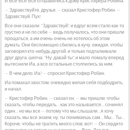
И Все-Все-Все отправились к дому Кристофера Робина.
— Здравствуйте, друзья, — сказал Кристофер Робин. —
Здравствуй, Пух!
Все они сказали: "Здравствуй", и вдруг всем стало как-то
грустно и не по себе — ведь получалось, что они пришли
прощаться, а им очень-очень не хотелось об этом
думать. Они беспомощно сбились в кучу, ожидая, чтобы
заговорил кто-нибудь другой, и только подталкивали
друг друга, шепча: "Ну, давай ты", и мало-помалу вперед
вытеснили Иа, а все остальные столпились за ним.
— В чем дело, Иа? — спросил Кристофер Робин.
Иа помахал хвостом, очевидно желая себя подбодрить,
и начал.
— Кристофер Робин, — сказал он, — мы пришли, чтобы
сказать, чтобы передать… как это называется… сочинял
один… но мы все — потому что мы слышали…я хочу
сказать, мы все знаем, ну, ты понимаешь сам… Мы… Ты…
Короче, чтобы не тратить много слов, вот! — Он сердито
оглянулся на остальных и сказал: — Весь Лес тут