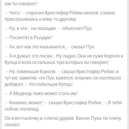
как ты говорил?
— Чего? — спросил Кристофер Робин нехотя, словно
прислушиваясь к кому-то другому.
— Ну, в эти… на лошадке, — объяснил Пух.
— Посвятят в Рыцари?
— Ах, вот как это называется, — сказал Пух.
— А я думал, это посви… Ну ладно. Они не хуже Короля и
Купца и всех остальных, про которых ты говорил?
— Ну, поменьше Короля, — сказал Кристофер Робин, и
тут же, заметив, что Пух, кажется, огорчен, он поспешно
добавил: — Но побольше Купца!
— А Медведь тоже может стать им?
— Конечно, может! — сказал Кристофер Робин. — Я тебя
сейчас посвящу.
Он взял палочку и, слегка ударив Винни-Пуха по плечу,
сказал: