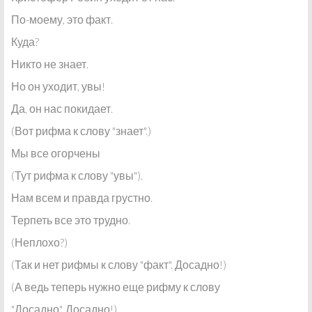
По-моему, это факт.
Куда?
Никто не знает.
Но он уходит, увы!
Да, он нас покидает.
(Вот рифма к слову "знает".)
Мы все огорчены
(Тут рифма к слову "увы").
Нам всем и правда грустно.
Терпеть все это трудно.
(Неплохо?)
(Так и нет рифмы к слову "факт". Досадно!)
(А ведь теперь нужно еще рифму к слову
"Досадно". Досадно!)