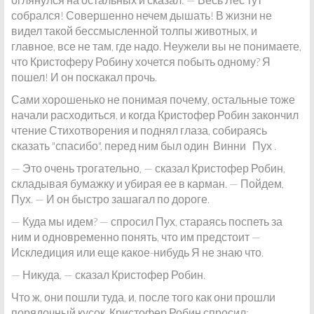
собрался! Совершенно нечем дышать! В жизни не
видел такой бессмысленной толпы животных, и
главное, все не там, где надо. Неужели вы не понимаете,
что Кристоферу Робину хочется побыть одному? Я
пошел! И он поскакал прочь.
Сами хорошенько не понимая почему, остальные тоже
начали расходиться, и когда Кристофер Робин закончил
чтение Стихотворения и поднял глаза, собираясь
сказать "спасибо", перед ним был один Винни Пух .
— Это очень трогательно, — сказал Кристофер Робин,
складывая бумажку и убирая ее в карман. — Пойдем,
Пух. — И он быстро зашагал по дороге.
— Куда мы идем? — спросил Пух, стараясь поспеть за
ним и одновременно понять, что им предстоит —
Искледиция или еще какое-нибудь Я не знаю что.
— Никуда, — сказал Кристофер Робин.
Что ж, они пошли туда, и, после того как они прошли
порядочный кусок, Кристофер Робин спросил: