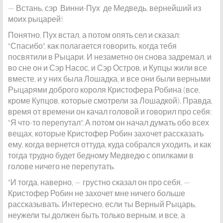
— Встань, сэр Винни-Пух де Медведь, вернейший из
моих рыцарей!
Понятно, Пух встал, а потом опять сел и сказал:
"Спасибо", как полагается говорить, когда тебя
посвятили в Рыцари. И незаметно он снова задремал, и
во сне он и Сэр Насос, и Сэр Остров, и Купцы жили все
вместе, и у них была Лошадка, и все они были верными
Рыцарями доброго короля Кристофера Робина (все,
кроме Купцов, которые смотрели за Лошадкой). Правда,
время от времени он качал головой и говорил про себя:
"Я что-то перепутал". А потом он начал думать обо всех
вещах, которые Кристофер Робин захочет рассказать
ему, когда вернется оттуда, куда собрался уходить, и как
тогда трудно будет бедному Медведю с опилками в
голове ничего не перепутать.
"И тогда, наверно, — грустно сказал он про себя, —
Кристофер Робин не захочет мне ничего больше
рассказывать. Интересно, если ты Верный Рыцарь,
неужели ты должен быть только верным, и все, а