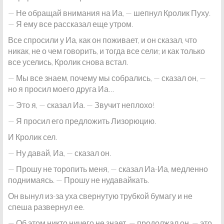
— Не обращай внимания на Иа, — шепнул Кролик Пуху.
— Я ему все рассказал еще утром.
Все спросили у Иа, как он поживает, и он сказал, что
никак, не о чем говорить, и тогда все сели; и как только
все уселись, Кролик снова встал.
— Мы все знаем, почему мы собрались, — сказал он, —
но я просил моего друга Иа…
— Это я, — сказал Иа. — Звучит неплохо!
— Я просил его предложить Лизорюцию.
И Кролик сел.
— Ну давай, Иа, — сказал он.
— Прошу не торопить меня, — сказал Иа-Иа, медленно
поднимаясь. — Прошу не нудавайкать.
Он вынул из-за уха свернутую трубкой бумагу и не
спеша развернул ее.
— Об этом никто ничего не знает, — продолжал он, — это