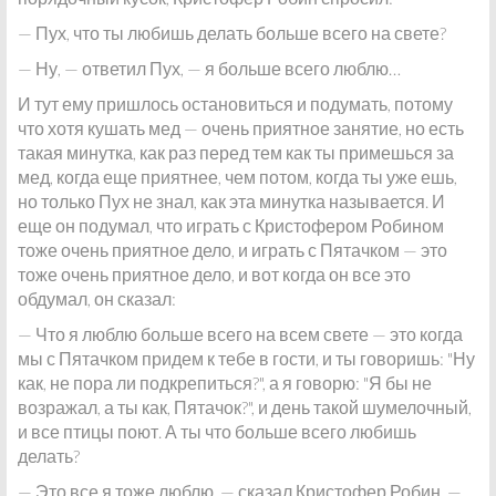
— Пух, что ты любишь делать больше всего на свете?
— Ну, — ответил Пух, — я больше всего люблю…
И тут ему пришлось остановиться и подумать, потому
что хотя кушать мед — очень приятное занятие, но есть
такая минутка, как раз перед тем как ты примешься за
мед, когда еще приятнее, чем потом, когда ты уже ешь,
но только Пух не знал, как эта минутка называется. И
еще он подумал, что играть с Кристофером Робином
тоже очень приятное дело, и играть с Пятачком — это
тоже очень приятное дело, и вот когда он все это
обдумал, он сказал:
— Что я люблю больше всего на всем свете — это когда
мы с Пятачком придем к тебе в гости, и ты говоришь: "Ну
как, не пора ли подкрепиться?", а я говорю: "Я бы не
возражал, а ты как, Пятачок?", и день такой шумелочный,
и все птицы поют. А ты что больше всего любишь
делать?
— Это все я тоже люблю, — сказал Кристофер Робин, —