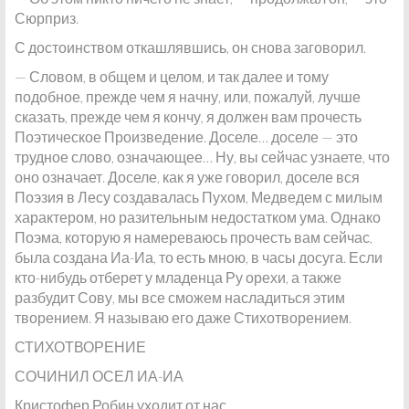
Сюрприз.
С достоинством откашлявшись, он снова заговорил.
— Словом, в общем и целом, и так далее и тому
подобное, прежде чем я начну, или, пожалуй, лучше
сказать, прежде чем я кончу, я должен вам прочесть
Поэтическое Произведение. Доселе… доселе — это
трудное слово, означающее… Ну, вы сейчас узнаете, что
оно означает. Доселе, как я уже говорил, доселе вся
Поэзия в Лесу создавалась Пухом, Медведем с милым
характером, но разительным недостатком ума. Однако
Поэма, которую я намереваюсь прочесть вам сейчас,
была создана Иа-Иа, то есть мною, в часы досуга. Если
кто-нибудь отберет у младенца Ру орехи, а также
разбудит Сову, мы все сможем насладиться этим
творением. Я называю его даже Стихотворением.
СТИХОТВОРЕНИЕ
СОЧИНИЛ ОСЕЛ ИА-ИА
Кристофер Робин уходит от нас.