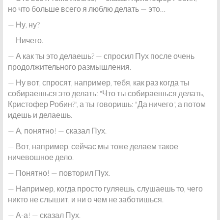
но что больше всего я люблю делать — это…
— Ну, ну?
— Ничего.
— А как ты это делаешь? — спросил Пух после очень
продолжительного размышления.
— Ну вот, спросят, например, тебя, как раз когда ты
собираешься это делать: "Что ты собираешься делать,
Кристофер Робин?", а ты говоришь: "Да ничего", а потом
идешь и делаешь.
— А, понятно! — сказал Пух.
— Вот, например, сейчас мы тоже делаем такое
ничевошное дело.
— Понятно! — повторил Пух.
— Например, когда просто гуляешь, слушаешь то, чего
никто не слышит, и ни о чем не заботишься.
— А-а! — сказал Пух.