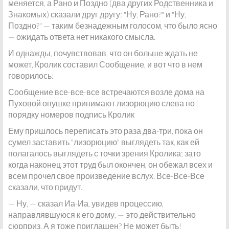
меняется, а Рано и Поздно (два других Родственника и
Знакомых) сказали друг другу: "Ну, Рано?" и "Ну,
Поздно?" — таким безнадежным голосом, что было ясно
— ожидать ответа нет никакого смысла.
И однажды, почувствовав, что он больше ждать не
может, Кролик составил Сообщение, и вот что в нем
говорилось:
Сообщение все-все-все встречаются возле дома на
Пуховой опушке принимают лизорюцию слева по
порядку номеров подпись Кролик
Ему пришлось переписать это раза два-три, пока он
сумел заставить "лизорюцию" выглядеть так, как ей
полагалось выглядеть с точки зрения Кролика; зато
когда наконец этот труд был окончен, он обежал всех и
всем прочел свое произведение вслух. Все-Все-Все
сказали, что придут.
— Ну, — сказал Иа-Иа, увидев процессию,
направлявшуюся к его дому, — это действительно
сюрприз. А я тоже приглашен? Не может быть!