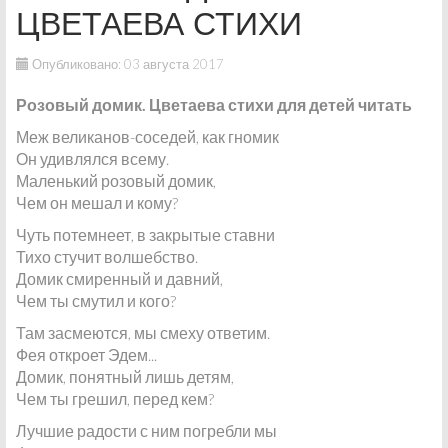
ЦВЕТАЕВА СТИХИ
Опубликовано: 03 августа 2017
Розовый домик. Цветаева стихи для детей читать
Меж великанов-соседей, как гномик
Он удивлялся всему.
Маленький розовый домик,
Чем он мешал и кому?
Чуть потемнеет, в закрытые ставни
Тихо стучит волшебство.
Домик смиренный и давний,
Чем ты смутил и кого?
Там засмеются, мы смеху ответим.
Фея откроет Эдем...
Домик, понятный лишь детям,
Чем ты грешил, перед кем?
Лучшие радости с ним погребли мы