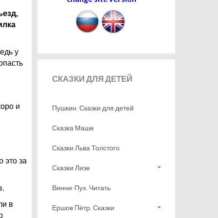
ъезд,
илка
едь у
попасть
СКАЗКИ
ДЛЯ ДЕТЕЙ
коро и
Пушкин. Сказки для детей
Сказка Маше
Сказки Льва Толстого
о это за
Сказки Лизе
Винни-Пух. Читать
в.
ли в
Ершов Пётр. Сказки
о