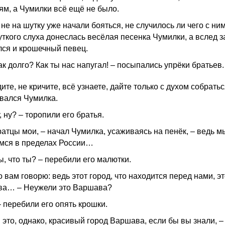
ям, а Чумилки всё ещё не было.
е на шутку уже начали бояться, не случилось ли чего с ним
уткого слуха донеслась весёлая песенка Чумилки, а вслед з
лся и крошечный певец.
ак долго? Как ты нас напугал! – посыпались упрёки братьев.
ите, не кричите, всё узнаете, дайте только с духом собратьс
вался Чумилка.
у, ну? – торопили его братья.
ратцы мои, – начал Чумилка, усаживаясь на пенёк, – ведь м
мся в пределах России…
ы, что ты? – перебили его малютки.
 вам говорю: ведь этот город, что находится перед нами, эт
а… – Неужели это Варшава?
– перебили его опять крошки.
 это, однако, красивый город Варшава, если бы вы знали, –