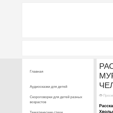
РА
Главная
МУ
ЧЕ
Аудиосказки для детей
Просм
Скороговорки для детей разных
возрастов
Расска
Хволь
Тематические стихи