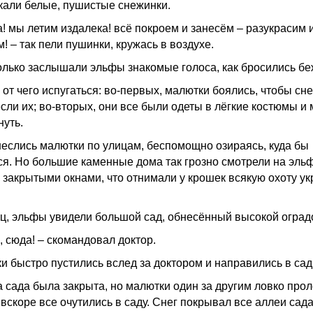
кали белые, пушистые снежинки.
 а! мы летим издалека! всё покроем и занесём – разукрасим 
! – так пели пушинки, кружась в воздухе.
олько заслышали эльфы знакомые голоса, как бросились бе
 от чего испугаться: во-первых, малютки боялись, чтобы сн
сли их; во-вторых, они все были одеты в лёгкие костюмы и 
нуть.
неслись малютки по улицам, беспомощно озираясь, куда бы
ся. Но большие каменные дома так грозно смотрели на эль
 закрытыми окнами, что отнимали у крошек всякую охоту у
ц, эльфы увидели большой сад, обнесённый высокой оград
, сюда! – скомандовал доктор.
и быстро пустились вслед за доктором и направились в сад
а сада была закрыта, но малютки один за другим ловко прол
вскоре все очутились в саду. Снег покрывал все аллеи сада