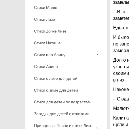
замель
Стихи Маше
– И, о,
заметём
Стихи Лизе
Едва т
Стихи дочке Лизе
И было
Стихи Наташе
не зане
замёрз
Стихи про Арину
Долго 
Стихи Арине
укрыть
своими
Стихи о лете для детей
в них.
Наконе
Стихи о зиме для детей
– Сюда
Стихи для детей по возрастам
Малютк
Загадки для детей с ответами
Калитк
щели и 
Принцесса. Песни и стихи Лизе