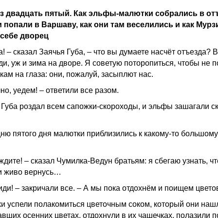
з двадцать пятый. Как эльфы-малютки собрались в от
и попали в Варшаву, как они там веселились и как Мурз
себе дворец
! – сказал Заячья Губа, – что вы думаете насчёт отъезда? В
ди, уж и зима на дворе. Я советую поторопиться, чтобы не 
кам на глаза: они, пожалуй, засыплют нас.
но, уедем! – ответили все разом.
 Губа роздал всем сапожки-скороходы, и эльфы зашагали с
дню пятого дня малютки приблизились к какому-то большому
дите! – сказал Чумилка-Ведун братьям: я сбегаю узнать, чт
 и живо вернусь…
иди! – закричали все. – А мы пока отдохнём и поищем цвето
и успели полакомиться цветочным соком, который они наш
авших осенних цветах, отдохнули в их чашечках, полазили п