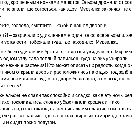
л под крошечными ножками малюток. Эльфы дрожали от хол
и не знали, где согреться, как вдруг Мурзилка закричал не 
м:
ите, господа, смотрите – какой я нашёл дворец!
ец?! – закричали с удивлением в один голос все эльфы и, з
и усталости, побежали туда, где находился Мурзилка.
 же было удивление братьев, когда они увидели, что Мурзил
в одном углу сада тёплый павильон, куда на зиму убирали
но нежные растения! Кто может описать их радость, когда о
тником открыли дверь и расположились на отдых под зелё
ами роз и лилий, будто на дворе было лето, а не поздняя ос
 и снегом!
ж эльфы не спали так спокойно и сладко, как в эту ночь; з
 тихо покачивались, словно убаюкивали крошек и, тихо
вшись над малютками, нашёптывали им сладкие сны про ж
, где растут пальмы, где на ветках широких тамариндов кач
ны и сидят яркие попугаи.