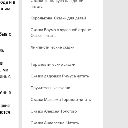
Сказки Топелиуса для детей
ода и в
читать
своим
Королькова. Сказки для детей
Сказки Баума о чудесной стране
абыв о
Оз все читать
Лингвистические сказки
ка
ни
Терапевтические сказки
ными
Сказки дядюшки Римуса читать
ень с
Поучительные сказки
елёные
Сказки Максима Горького читать
аркие
Сказки Алексея Толстого
аются
Сказки Андерсена. Читать