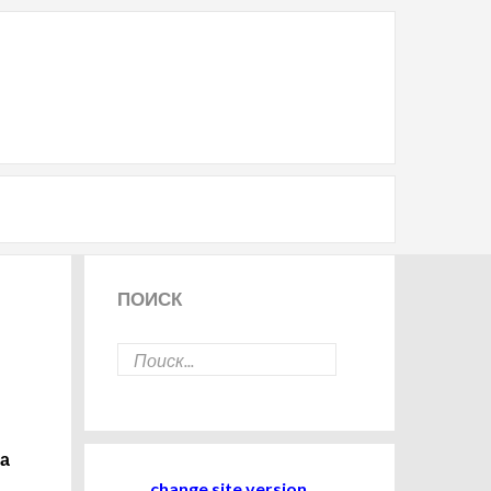
ПОИСК
на
change site version