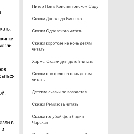
Питер Пэн в Кенсингтонском Саду
и
Сказки Дональда Биссета
жать.
Сказки Одоевского читать
ежинки
Сказки короткие на ночь детям
могли
читать
Хармс. Сказки для детей читать
фов
Сказки про фею на ночь детям
крыться
читать
Детские сказки по возрастам
ой.
Сказки Ремизова читать
.
Сказки голубой феи Лидия
Чарская
езли в
 и