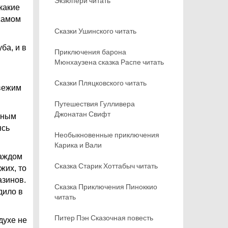
Экзюпери читать
какие
 самом
Сказки Ушинского читать
ба, и в
Приключения барона
Мюнхаузена сказка Распе читать
Сказки Пляцковского читать
свежим
Путешествия Гулливера
Джонатан Свифт
нным
ясь
Необыкновенные приключения
Карика и Вали
каждом
Сказка Старик Хоттабыч читать
жих, то
азинов.
Сказка Приключения Пиноккио
дило в
читать
Питер Пэн Сказочная повесть
духе не