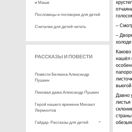
и Маше
хрусте
отчаяни
Пословицы и поговорки для детей
голосо
– Смотр
Считалки для детей читать
– Двор
холоде 
Каково
РАССКАЗЫ
И ПОВЕСТИ
нашёл 
особен
папоро
Повести Белкина Александр
листочк
Пушкин
вьюгой
Пиковая дама Александр Пушкин
Давно у
листья
Герой нашего времени Михаил
склони
Лермонтов
страны
Гайдар. Рассказы для детей
обезья