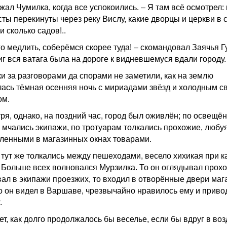
ал Чумилка, когда все успокоились. – Я там всё осмотрел: 
сты перекинуты через реку Вислу, какие дворцы и церкви в
и сколько садов!..
о медлить, соберёмся скорее туда! – скомандовал Заячья Гу
иг вся ватага была на дороге к видневшемуся вдали городу.
и за разговорами да спорами не заметили, как на землю
лась тёмная осенняя ночь с мириадами звёзд и холодным 
ом.
ря, однако, на поздний час, город был оживлён; по освещё
 мчались экипажи, по тротуарам толкались прохожие, любу
ленными в магазинных окнах товарами.
тут же толкались между пешеходами, весело хихикая при 
. Больше всех волновался Мурзилка. То он оглядывал прохо
вал в экипажи проезжих, то входил в отворённые двери маг
то он видел в Варшаве, чрезвычайно нравилось ему и приво
.
ет, как долго продолжалось бы веселье, если бы вдруг в воз