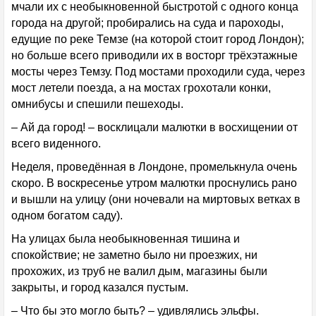
мчали их с необыкновенной быстротой с одного конца
города на другой; пробирались на суда и пароходы,
едущие по реке Темзе (на которой стоит город Лондон);
но больше всего приводили их в восторг трёхэтажные
мосты через Темзу. Под мостами проходили суда, через
мост летели поезда, а на мостах грохотали конки,
омнибусы и спешили пешеходы.
– Ай да город! – восклицали малютки в восхищении от
всего виденного.
Неделя, проведённая в Лондоне, промелькнула очень
скоро. В воскресенье утром малютки проснулись рано
и вышли на улицу (они ночевали на миртовых ветках в
одном богатом саду).
На улицах была необыкновенная тишина и
спокойствие; не заметно было ни проезжих, ни
прохожих, из труб не валил дым, магазины были
закрыты, и город казался пустым.
– Что бы это могло быть? – удивлялись эльфы.