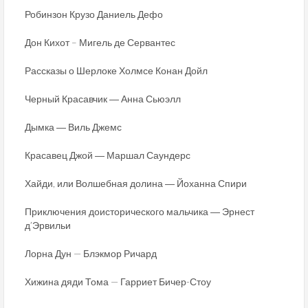
Робинзон Крузо Даниель Дефо
Дон Кихот – Мигель де Сервантес
Рассказы о Шерлоке Холмсе Конан Дойл
Черный Красавчик ― Анна Сьюэлл
Дымка ― Виль Джемс
Красавец Джой ― Маршал Саундерс
Хайди, или Волшебная долина ― Йоханна Спири
Приключения доисторического мальчика ― Эрнест
д’Эрвильи
Лорна Дун — Блэкмор Ричард
Хижина дяди Тома — Гарриет Бичер-Стоу