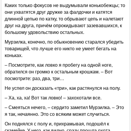
Каких только фокусов не выдумывали конькобежцы; то
они ухватятся друг дружке за фалдочки и катятся
длинной цепью по катку, то обрывают цепь и налетают
друг на друга, причём опрокидывают зазевавшихся, к
большому удовольствию остальных.
Мурзилка, конечно, по обыкновению старался убедить
товарищей, что лучше его никто не умеет бегать на
коньках.
– Посмотрите, как ловко я пробегу на одной ноге,
обратился он громко к остальным крошкам. – Вот
посмотрите: раз, два, три…
Не успел он досказать «три», как растянулся на полу.
– Ха, ха, ха! Вот так ловко! – захохотали все.
– Смеяться нечего, – сердито заметил Мурзилка. – Это
я так, нечаянно. Это со всяким может случиться.
Он поднялся с полу и, прихрамывая, подошёл к
скамейке. У него, как видно, сразу прошла охота