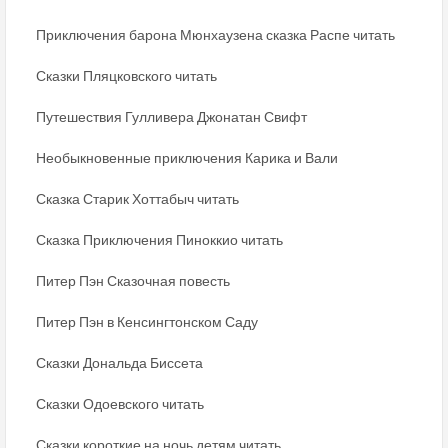
Приключения барона Мюнхаузена сказка Распе читать
Сказки Пляцковского читать
Путешествия Гулливера Джонатан Свифт
Необыкновенные приключения Карика и Вали
Сказка Старик Хоттабыч читать
Сказка Приключения Пиноккио читать
Питер Пэн Сказочная повесть
Питер Пэн в Кенсингтонском Саду
Сказки Дональда Биссета
Сказки Одоевского читать
Сказки короткие на ночь детям читать