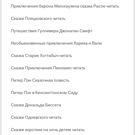
Приключения барона Мюнхаузена сказка Распе читать
Сказки Пляцковского читать
Путешествия Гулливера Джонатан Свифт
Необыкновенные приключения Карика и Вали
Сказка Старик Хоттабыч читать
Сказка Приключения Пиноккио читать
Питер Пэн Сказочная повесть
Питер Пэн в Кенсингтонском Саду
Сказки Дональда Биссета
Сказки Одоевского читать
Сказки короткие на ночь детям читать