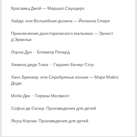
Красавец Джой ― Маршал Саундерс
Хайди, или Волшебная долина ― Йоханна Спири
Приключения доисторического мальчика ― Эрнест
д’Эрвильи
Лорна Дун — Блэкмор Ричард
Хижина дяди Тома — Гарриет Бичер-Стоу
Ханс Бринкер, или Серебряные коньки ― Мэри Мэйпс
Додж
Моби Дик — Герман Мелвилл
Софья де Сегюр. Произведения для детей
Януш Корчак. Произведения для детей