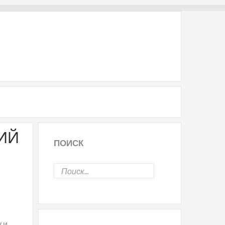
ИЙ
ПОИСК
 и