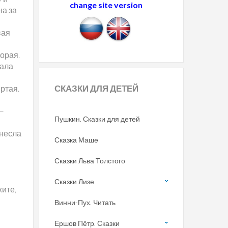
change site version
на за
вая
торая.
зала
СКАЗКИ
ДЛЯ ДЕТЕЙ
ртая.
—
Пушкин. Сказки для детей
инесла
Сказка Маше
Сказки Льва Толстого
Сказки Лизе
жите,
Винни-Пух. Читать
Ершов Пётр. Сказки