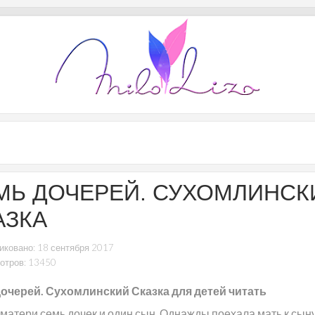
МЬ ДОЧЕРЕЙ. СУХОМЛИНСК
АЗКА
иковано: 18 сентября 2017
отров: 13450
очерей. Сухомлинский Сказка для детей читать
матери семь дочек и один сын. Од­нажды поехала мать к сыну