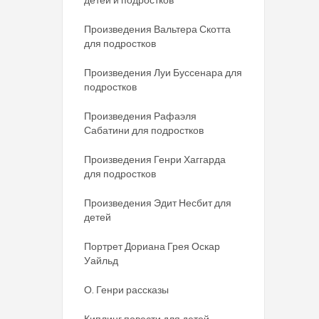
Произведения Вальтера Скотта
для подростков
Произведения Луи Буссенара для
подростков
Произведения Рафаэля
Сабатини для подростков
Произведения Генри Хаггарда
для подростков
Произведения Эдит Несбит для
детей
Портрет Дориана Грея Оскар
Уайльд
О. Генри рассказы
Киплинг повести для детей