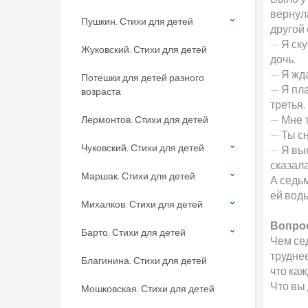
вернула
Пушкин. Стихи для детей
другой 
— Я ску
Жуковский. Стихи для детей
дочь.
— Я жда
Потешки для детей разного
— Я пла
возраста
третья.
— Мне т
Лермонтов. Стихи для детей
— Ты сн
Чуковский. Стихи для детей
— Я вы
сказал
Маршак. Стихи для детей
А седьм
ей вод
Михалков. Стихи для детей
Вопрос
Барто. Стихи для детей
Чем сед
труднее
Благинина. Стихи для детей
что каж
Что вы 
Мошковская. Стихи для детей