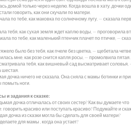
сь домой только через неделю. Когда вошла в хату, дочки од
стали говорить, как они скучали по матери.
чала по тебе, как маковка по солнеч­ному лугу, — сказала пер
ла тебя, как сухая земля ждет каплю воды, — проговорила в
кала по тебе, как маленький птенчик плачет по птичке, — ска
яжело было без тебя, как пчеле без цветка, — щебетала четве
илась мне, как розе снится капля ро­сы, — промолвила пятая.
сматривала тебя, как вишневый сад высматривает соловья, 
а шестая.
ая дочка ничего не сказала. Она сняла с мамы ботинки и пр
ы помыть ноги.
ы и задания к сказке:
ьмая дочка отличалась от своих сестер? Как вы думаете что
: говорить красиво или поступать красиво? Подумайте и ска
дая дочка из сказки могла бы сделать для своей матери?
делаете для мамы , когда она устает?