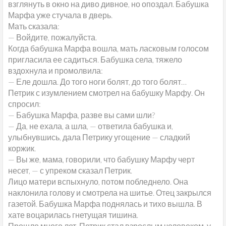
взглянуть в окно на диво дивное, но опоздал. Бабушка
Марфа уже стучала в дверь.
Мать сказала:
— Войдите, пожалуйста.
Когда бабушка Марфа вошла, мать ласковым голосом
пригласила ее садиться. Бабушка села, тяжело
вздохнула и промолвила:
— Еле дошла. До того ноги болят, до того болят…
Петрик с изумлением смотрел на бабушку Марфу. Он
спросил:
— Бабушка Марфа, разве вы сами шли?
— Да, не ехала, а шла, — ответила бабушка и,
улыбнувшись, дала Петрику угощение — сладкий
коржик.
— Вы же, мама, говорили, что бабушку Марфу черт
несет, — с упреком сказал Петрик.
Лицо матери вспыхнуло, потом побледнело. Она
наклонила голову и смотрела на шитье. Отец закрылся
газетой. Бабушка Марфа поднялась и тихо вышла. В
хате воцарилась гнетущая тишина.
Прошло много лет. Петрик стал взрослым человеком, у