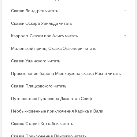
Сказки Линдгрен читать
Сказки Оскара Уайльда читать
Кэрролл. Сказки про Алису читать
Маленький принц. Сказка Экзюпери читать
Сказки Ушинского читать
Приключения барона Мюнхаузена сказка Распе читать
Сказки Пляцковского читать
Путешествия Гулливера Джонатан Свифт
Необыкновенные приключения Карика и Вали
Сказка Старик Хоттабыч читать
Сказка Приключения Пиноккио читать