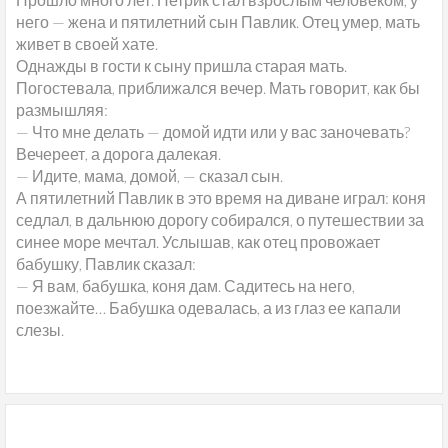
него — жена и пятилетний сын Павлик. Отец умер, мать
живет в своей хате.
Однажды в гости к сыну пришла старая мать.
Погостевала, приближался вечер. Мать говорит, как бы
размышляя:
— Что мне делать — домой идти или у вас заночевать?
Вечереет, а дорога далекая.
— Идите, мама, домой, — сказал сын.
А пятилетний Павлик в это время на диване играл: коня
седлал, в дальнюю дорогу собирался, о путешествии за
синее море мечтал. Услышав, как отец провожает
бабушку, Павлик сказал:
— Я вам, бабушка, коня дам. Садитесь на него,
поезжайте… Бабушка одевалась, а из глаз ее капали
слезы.