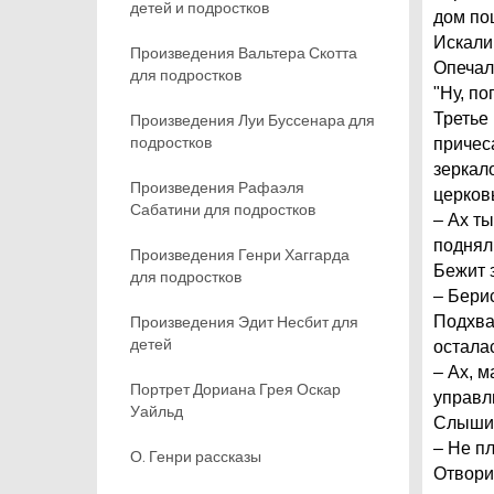
детей и подростков
дом пош
Искали 
Произведения Вальтера Скотта
Опечал
для подростков
"Ну, по
Третье
Произведения Луи Буссенара для
подростков
причес
зеркал
Произведения Рафаэля
церков
Сабатини для подростков
– Ах ты
поднял
Произведения Генри Хаггарда
Бежит 
для подростков
– Берис
Произведения Эдит Несбит для
Подхва
детей
осталас
– Ах, м
Портрет Дориана Грея Оскар
управл
Уайльд
Слышит:
– Не пл
О. Генри рассказы
Отвори