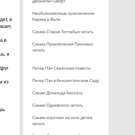
Джонатан Свифт
?
Необыкновенные приключения
Карика и Вали
дит, в
вает,
Сказка Старик Хоттабыч читать
а в
Сказка Приключения Пиноккио
читать
шь, я
друг
Питер Пэн Сказочная повесть
Питер Пэн в Кенсингтонском Саду
м из
Сказки Дональда Биссета
Сказки Одоевского читать
ишь
Сказки короткие на ночь детям
читать