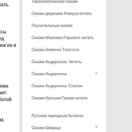
Терапевтические сказки
кать.
Сказки дядюшки Римуса читать
Поучительные сказки
осы
Сказки Максима Горького читать
ед
ок ее в
Сказки Алексея Толстого
Сказки Андерсена. Читать
Сказки Андерсена
Сказки Андерсена. Список
дома
ает:
Сказки братьев Гримм читать
аботой
Русские народные былины
м.
Сказки Шварца