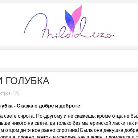
И ГОЛУБКА
отров: 770
лубка - Сказка о добре и доброте
а свете сирота. По-другому и не скажешь, кроме отца не бы
ьше никого на свете, да только без материнской ласки так и
м отцом дитя все равно сиротина! Была она девушка добра
ороша, словно цветок, и усердна, как пчелка, и домовита и т