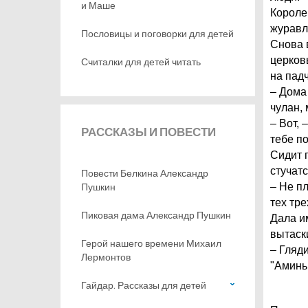
и Маше
Короле
журавле
Пословицы и поговорки для детей
Снова 
церков
Считалки для детей читать
на падч
– Дома 
чулан,
– Вот, 
РАССКАЗЫ
И ПОВЕСТИ
тебе п
Сидит 
стучатс
Повести Белкина Александр
Пушкин
– Не пл
тех тре
Пиковая дама Александр Пушкин
Дала и
вытаск
Герой нашего времени Михаил
– Гляд
Лермонтов
"Аминь
Гайдар. Рассказы для детей