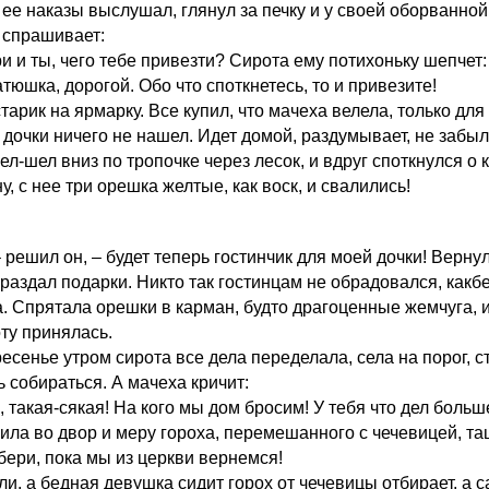
 ее наказы выслушал, глянул за печку и у своей оборванной
 спрашивает:
и и ты, чего тебе привезти? Сирота ему потихоньку шепчет:
атюшка, дорогой. Обо что споткнетесь, то и привезите!
тарик на ярмарку. Все купил, что мачеха велела, только для
 дочки ничего не нашел. Идет домой, раздумывает, не забыл
ел-шел вниз по тропочке через лесок, и вдруг споткнулся о
, с нее три орешка желтые, как воск, и свалились!
– решил он, – будет теперь гостинчик для моей дочки! Верну
 раздал подарки. Никто так гостинцам не обрадовался, какб
а. Спрятала орешки в карман, будто драгоценные жемчуга, 
оту принялась.
есенье утром сирота все дела переделала, села на порог, с
ь собираться. А мачеха кричит:
, такая-сякая! На кого мы дом бросим! У тебя что дел больш
ила во двор и меру гороха, перемешанного с чечевицей, та
бери, пока мы из церкви вернемся!
ли, а бедная девушка сидит горох от чечевицы отбирает, а 