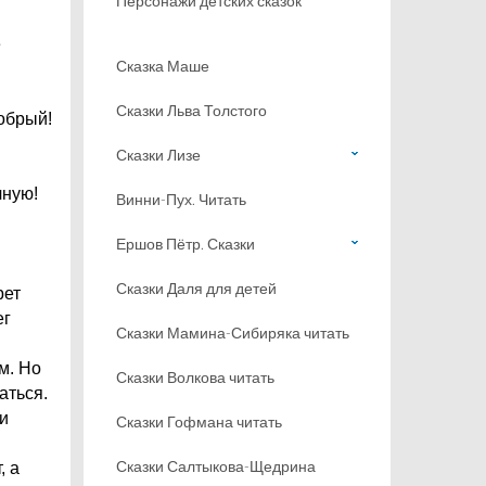
Персонажи детских сказок
е
Сказка Маше
Сказки Льва Толстого
обрый!
Сказки Лизе
чную!
Винни-Пух. Читать
Ершов Пётр. Сказки
Сказки Даля для детей
рет
ег
Сказки Мамина-Сибиряка читать
м. Но
Сказки Волкова читать
аться.
 и
Сказки Гофмана читать
Сказки Салтыкова-Щедрина
, а