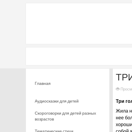
ТР
Главная
Просм
Аудиосказки для детей
Три го
Жила н
Скороговорки для детей разных
нее бол
возрастов
хороши
Тематические стихи
собой х