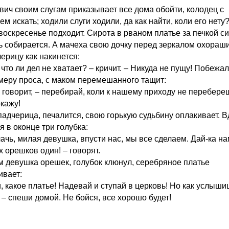
вич своим слугам приказывает все дома обойти, колодец с
м искать; ходили слуги ходили, да как найти, коли его нету
воскресенье подходит. Сирота в рваном платье за печкой си
ь собирается. А мачеха свою дочку перед зеркалом охораши
ерицу как накинется:
что ли дел не хватает? – кричит. – Никуда не пущу! Побежал
 меру проса, с маком перемешанного тащит:
– говорит, – перебирай, коли к нашему приходу не перебере
окажу!
падчерица, печалится, свою горькую судьбину оплакивает. В
я в оконце три голубка:
ачь, милая девушка, впусти нас, мы все сделаем. Дай-ка на
х орешков один! – говорят.
м девушка орешек, голубок клюнул, серебряное платье
ивает:
и, какое платье! Надевай и ступай в церковь! Но как услыш
 – спеши домой. Не бойся, все хорошо будет!