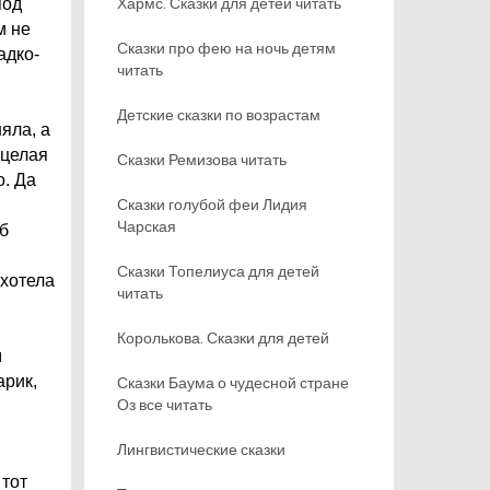
Хармс. Сказки для детей читать
под
м не
Сказки про фею на ночь детям
адко-
читать
Детские сказки по возрастам
яла, а
 целая
Сказки Ремизова читать
о. Да
Сказки голубой феи Лидия
Чарская
 б
Сказки Топелиуса для детей
 хотела
читать
Королькова. Сказки для детей
м
арик,
Сказки Баума о чудесной стране
Оз все читать
Лингвистические сказки
 тот