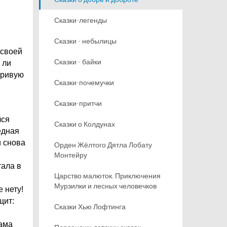
Сказки-легенды
Сказки - небылицы
 своей
Сказки - байки
 ли
 кривую
Сказки-почемучки
Сказки-притчи
лся
Сказки о Колдунах
едная
и снова
Орден Жёлтого Дятла Лобату
Монтейру
тала в
Царство малюток. Приключения
Мурзилки и лесных человечков
е нету!
щит:
Сказки Хью Лофтинга
сама