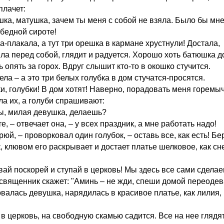
плачет:
шка, матушка, зачем ты меня с собой не взяла. Было бы мн
 бедной сироте!
-плакала, а тут три орешка в кармане хрустнули! Достала,
ла перед собой, глядит и радуется. Хорошо хоть батюшка д
 опять за горох. Вдруг слышит кто-то в окошко стучится.
ла – а это три белых голубка в дом стучатся-просятся.
ки, голубки! В дом хотят! Наверно, порадовать меня горемы
ла их, а голуби спрашивают:
ты, милая девушка, делаешь?
е, – отвечает она, – у всех праздник, а мне работать надо!
рюй, – проворковал один голубок, – оставь все, как есть! Бе
, клювом его раскрывает и достает платье шелковое, как сн
вай поскорей и ступай в церковь! Мы здесь все сами сделае
 священник скажет: "Аминь – не жди, спеши домой переодев
валась девушка, нарядилась в красивое платье, как лилия,
в церковь, на свободную скамью садится. Все на нее глядят