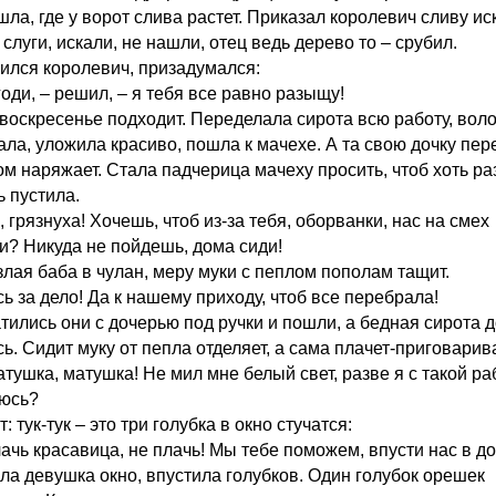
ла, где у ворот слива растет. Приказал королевич сливу ис
слуги, искали, не нашли, отец ведь дерево то – срубил.
ился королевич, призадумался:
годи, – решил, – я тебя все равно разыщу!
 воскресенье подходит. Переделала сирота всю работу, вол
ала, уложила красиво, пошла к мачехе. А та свою дочку пер
ом наряжает. Стала падчерица мачеху просить, чтоб хоть раз
ь пустила.
, грязнуха! Хочешь, чтоб из-за тебя, оборванки, нас на смех
и? Никуда не пойдешь, дома сиди!
злая баба в чулан, меру муки с пеплом пополам тащит.
ь за дело! Да к нашему приходу, чтоб все перебрала!
тились они с дочерью под ручки и пошли, а бедная сирота 
ь. Сидит муку от пепла отделяет, а сама плачет-приговарив
атушка, матушка! Не мил мне белый свет, разве я с такой р
юсь?
 тук-тук – это три голубка в окно стучатся:
ачь красавица, не плачь! Мы тебе поможем, впусти нас в до
ла девушка окно, впустила голубков. Один голубок орешек