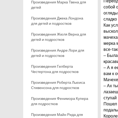
Переоде
Произведения Марка Твена для
собой о
детей
оглядыв
Произведения Джека Лондона
сладко 
для детей и подростков
Как ус
высколь
Произведения Жюля Верна для
мачеха 
детей и подростков
мерка м
все-так
Произведения Андре Лори для
детей и подростков
– Была
красави
Произведения Гилберта
– А я е
Честертона для подростков
вам к о
Мачехе 
Произведения Роберта Льюиса
– Ах ты
Стивенсона для подростков
лазаешь
ступай 
Произведения Фенимора Купера
для подростков
Пошел 
подаль
Произведения Майн Рида для
Королев