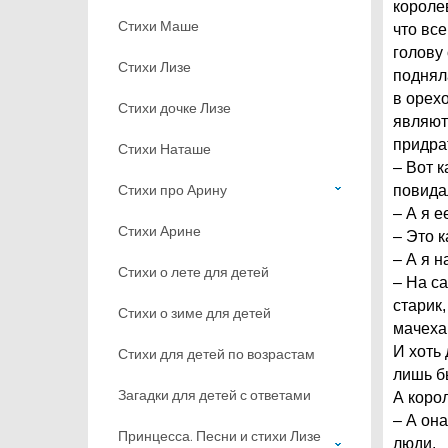
королев
Стихи Маше
что все
голову 
Стихи Лизе
поднял
в орехо
Стихи дочке Лизе
являютс
придра
Стихи Наташе
– Вот к
Стихи про Арину
повидал
– А я е
Стихи Арине
– Это к
– А я н
Стихи о лете для детей
– На с
старик,
Стихи о зиме для детей
мачеха
И хоть
Стихи для детей по возрастам
лишь б
Загадки для детей с ответами
А корол
– А он
Принцесса. Песни и стихи Лизе
люди.