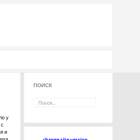
ПОИСК
ло у
 с
я и
change site version
иха,