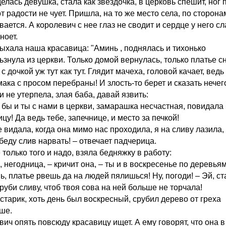
лась девушка, стала как звездочка, в церковь спешит, ног 
т радости не чует. Пришла, на то же место села, по сторона
ается. А королевич с нее глаз не сводит и сердце у него сл
ноет.
лыхала наша красавица: "Аминь , поднялась и тихонько
знула из церкви. Только домой вернулась, только платье сн
с дочкой уж тут как тут. Глядит мачеха, головой качает, ведь
ака с просом перебраны! И злость-то берет и сказать нечег
и не утерпела, злая баба, давай язвить:
 бы и ты с нами в церкви, замарашка несчастная, повидала
цу! Да ведь тебе, запечнице, и место за печкой!
е видала, когда она мимо нас проходила, я на сливу лазила,
беду слив нарвать! – отвечает падчерица.
только того и надо, взяла бедняжку в работу:
, негодница, – кричит она, – ты и в воскресенье по деревья
, платье рвешь да на людей пялишься! Ну, погоди! – Эй, ст
руби сливу, чтоб твоя сова на ней больше не торчала!
старик, хоть день был воскресный, срубил дерево от греха
ше.
ич опять повсюду красавицу ищет. А ему говорят, что она в