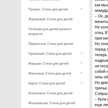
как мыш
Пушкин. Стихи для детей
немудр
– Ох, д
Жуковский. Стихи для детей
женить
Не хоте
Потешки для детей разного
отец. В
возраста
пригож
Лермонтов. Стихи для детей
Но толь
перед л
Чуковский. Стихи для детей
теперь 
надрыв
Маршак. Стихи для детей
ни поср
собой н
Михалков. Стихи для детей
печь об
Но дев
Барто. Стихи для детей
тряпье
Благинина. Стихи для детей
Собрал
– Купи
Мошковская. Стихи для детей
еще ле