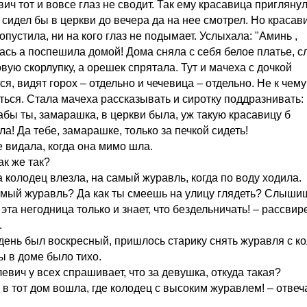
ич тот и вовсе глаз не сводит. Так ему красавица приглянул
 сидел бы в церкви до вечера да на нее смотрел. Но красав
опустила, ни на кого глаз не подымает. Услыхала: "Аминь ,
ась а поспешила домой! Дома сняла с себя белое платье, 
вую скорлупку, а орешек спрятала. Тут и мачеха с дочкой
я, видят горох – отдельно и чечевица – отдельно. Не к чему
ться. Стала мачеха рассказывать и сиротку поддразнивать:
абы ты, замарашка, в церкви была, уж такую красавицу б
а! Да тебе, замарашке, только за печкой сидеть!
е видала, когда она мимо шла.
ак же так?
а колодец влезла, на самый журавль, когда по воду ходила.
амый журавль? Да как ты смеешь на улицу глядеть? Слыши
 эта негодница только и знает, что бездельничать! – рассви
.
 день был воскресный, пришлось старику снять журавля с к
ы в доме было тихо.
евич у всех спрашивает, что за девушка, откуда такая?
а в тот дом вошла, где колодец с высоким журавлем! – отве