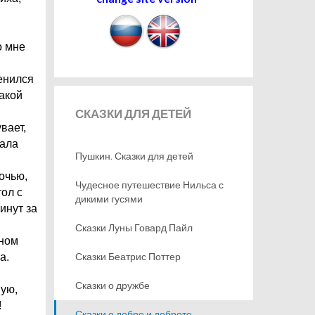
о мне
Женился
такой
СКАЗКИ
ДЛЯ ДЕТЕЙ
вает,
нала
Пушкин. Сказки для детей
очью,
Чудесное путешествие Нильса с
тол с
дикими гусями
инут за
Сказки Луны Говард Пайл
аном
Сказки Беатрис Поттер
а.
Сказки о дружбе
вую,
!
Сказки о добре и доброте