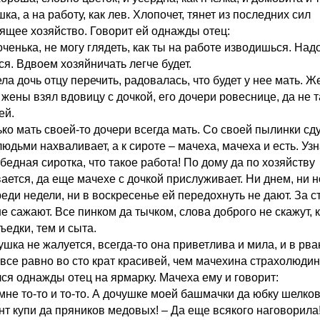
ка, а на работу, как лев. Хлопочет, тянет из последних сил
ящее хозяйство. Говорит ей однажды отец:
оченька, не могу глядеть, как ты на работе изводишься. Над
ся. Вдвоем хозяйничать легче будет.
ла дочь отцу перечить, радовалась, что будет у нее мать. 
 жены взял вдовицу с дочкой, его дочери ровеснице, да не 
ей.
ко мать своей-то дочери всегда мать. Со своей пылинки сду
юдьми нахваливает, а к сироте – мачеха, мачеха и есть. Уз
бедная сиротка, что такое работа! По дому да по хозяйству
ается, да еще мачехе с дочкой прислуживает. Ни днем, ни н
еди недели, ни в воскресенье ей передохнуть не дают. За с
е сажают. Все пинком да тычком, слова доброго не скажут, к
ъедки, тем и сыта.
ушка не жалуется, всегда-то она приветлива и мила, и в рв
 все равно во сто крат красивей, чем мачехина страхолюдин
ся однажды отец на ярмарку. Мачеха ему и говорит:
 мне то-то и то-то. А дочушке моей башмачки да юбку шелко
нт купи да пряников медовых! – Да еще всякого наговорила