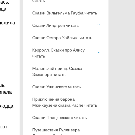
читать
ась,
ица
Сказки Вильгельма Гауфа читать
сложила
Сказки Линдгрен читать
Сказки Оскара Уайльда читать
Кэрролл. Сказки про Алису
читать
Маленький принц. Сказка
Экзюпери читать
шь,
Сказки Ушинского читать
репела
Приключения барона
Мюнхаузена сказка Распе читать
олодца,
Сказки Пляцковского читать
чают
Путешествия Гулливера