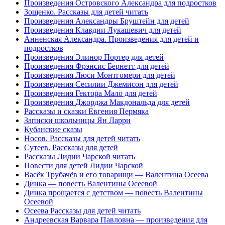
Произведения Островского Александра для подростков
Зощенко. Рассказы для детей читать
Произведения Александры Бруштейн для детей
Произведения Клавдии Лукашевич для детей
Анненская Александра. Произведения для детей и
подростков
Произведения Элинор Портер для детей
Произведения Фрэнсис Бернетт для детей
Произведения Люси Монтгомери для детей
Произведения Сесилии Джемисон для детей
Произведения Гектора Мало для детей
Произведения Джорджа Макдональда для детей
Рассказы и сказки Евгения Пермяка
Записки школьницы Ян Ларри
Кубанские сказы
Носов. Рассказы для детей читать
Сутеев. Рассказы для детей
Рассказы Лидии Чарской читать
Повести для детей Лидии Чарской
Васёк Трубачёв и его товарищи — Валентина Осеева
Динка — повесть Валентины Осеевой
Динка прощается с детством — повесть Валентины
Осеевой
Осеева Рассказы для детей читать
Андреевская Варвара Павловна ― произведения для