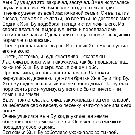
Хын Бу увидел это, закричал, застучал. Змея испугалась
шума и уползла. Но было уже поздно: только один
птенчик уцелел из всей ласточкиной семьи. Он выпал из
гнезда, сломал себе лапки, но все-таки не достался змее.
Бедняк Хын Бу подобрал птенца и стал лечить его. Из
своего платья он выдернул нитки и перевязал ему
сломанные лапки. Сделал для птенца мягкое гнездышко.
Кормил его мошками.
Птенец поправился, вырос. И осенью Хын Бу выпустил
его на волю.
- Лети, ласточка, и будь счастлива! - сказал он.
Ласточка вспорхнула, покружила, как бы прощаясь, над
хижиной Хын Бу и скрылась в синем небе.
Прошла зима, и снова настала весна. Ласточки
вернулись в деревню, где жили братья Хын Бу и Нор Бу.
Хын Бу сидел печальный возле своего дома. Наступила
пора сеять рис и чумизу, а у него не было ничего - ни
семян, ни земли.
Вдруг прилетела ласточка, закружилась над его головой,
защебетала свою веселую песенку и что-то уронила к его
ногам.
Очень удивился Хын Бу, когда увидел на земле
обыкновенное семечко тыквы. Он взял это семечко и
посадил у своего дома.
Вся семья Хын Бу заботливо ухаживала за тыквой.