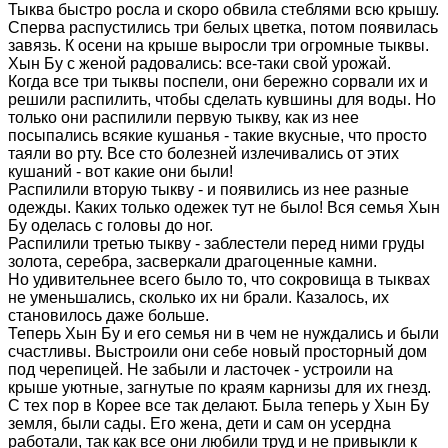
Тыква быстро росла и скоро обвила стеблями всю крышу.
Сперва распустились три белых цветка, потом появилась
завязь. К осени на крыше выросли три огромные тыквы.
Хын Бу с женой радовались: все-таки свой урожай.
Когда все три тыквы поспели, они бережно сорвали их и
решили распилить, чтобы сделать кувшины для воды. Но
только они распилили первую тыкву, как из нее
посыпались всякие кушанья - такие вкусные, что просто
таяли во рту. Все сто болезней излечивались от этих
кушаний - вот какие они были!
Распилили вторую тыкву - и появились из нее разные
одежды. Каких только одежек тут не было! Вся семья Хын
Бу оделась с головы до ног.
Распилили третью тыкву - заблестели перед ними груды
золота, серебра, засверкали драгоценные камни.
Но удивительнее всего было то, что сокровища в тыквах
не уменьшались, сколько их ни брали. Казалось, их
становилось даже больше.
Теперь Хын Бу и его семья ни в чем не нуждались и были
счастливы. Выстроили они себе новый просторный дом
под черепицей. Не забыли и ласточек - устроили на
крыше уютные, загнутые по краям карнизы для их гнезд.
С тех пор в Корее все так делают. Была теперь у Хын Бу
земля, были сады. Его жена, дети и сам он усердна
работали, так как все они любили труд и не привыкли к