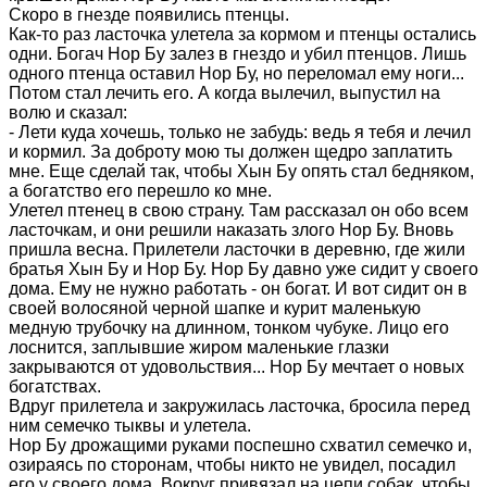
Скоро в гнезде появились птенцы.
Как-то раз ласточка улетела за кормом и птенцы остались
одни. Богач Нор Бу залез в гнездо и убил птенцов. Лишь
одного птенца оставил Нор Бу, но переломал ему ноги...
Потом стал лечить его. А когда вылечил, выпустил на
волю и сказал:
- Лети куда хочешь, только не забудь: ведь я тебя и лечил
и кормил. За доброту мою ты должен щедро заплатить
мне. Еще сделай так, чтобы Хын Бу опять стал бедняком,
а богатство его перешло ко мне.
Улетел птенец в свою страну. Там рассказал он обо всем
ласточкам, и они решили наказать злого Нор Бу. Вновь
пришла весна. Прилетели ласточки в деревню, где жили
братья Хын Бу и Нор Бу. Нор Бу давно уже сидит у своего
дома. Ему не нужно работать - он богат. И вот сидит он в
своей волосяной черной шапке и курит маленькую
медную трубочку на длинном, тонком чубуке. Лицо его
лоснится, заплывшие жиром маленькие глазки
закрываются от удовольствия... Нор Бу мечтает о новых
богатствах.
Вдруг прилетела и закружилась ласточка, бросила перед
ним семечко тыквы и улетела.
Нор Бу дрожащими руками поспешно схватил семечко и,
озираясь по сторонам, чтобы никто не увидел, посадил
его у своего дома. Вокруг привязал на цепи собак, чтобы