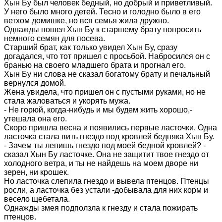
Хын Бу был человек бедный, но добрый и приветливый.
У него было много детей. Тесно и голодно было в его
ветхом домишке, но вся семья жила дружно.
Однажды пошел Хын Бу к старшему брату попросить
немного семян для посева.
Старший брат, как только увидел Хын Бу, сразу
догадался, что тот пришел с просьбой. Набросился он с
бранью на своего младшего брата и прогнал его.
Хын Бу ни слова не сказал богатому брату и печальный
вернулся домой.
Жена увидела, что пришел он с пустыми руками, но не
стала жаловаться и укорять мужа.
- Не горюй, когда-нибудь и мы будем жить хорошо,-
утешала она его.
Скоро пришла весна и появились первые ласточки. Одна
ласточка стала вить гнездо под кровлей бедняка Хын Бу.
- Зачем ты лепишь гнездо под моей бедной кровлей? -
сказал Хын Бу ласточке. Она не защитит твое гнездо от
холодного ветра, и ты не найдешь на моем дворе ни
зерен, ни крошек.
Но ласточка слепила гнездо и вывела птенцов. Птенцы
росли, а ласточка без устали -добывала для них корм и
весело щебетала.
Однажды змея подползла к гнезду и стала пожирать
птенцов.