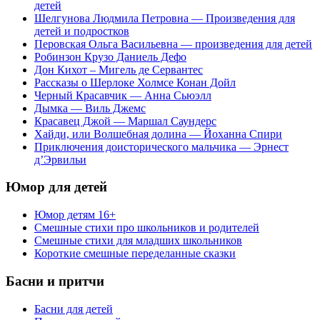
детей
Шелгунова Людмила Петровна ― Произведения для
детей и подростков
Перовская Ольга Васильевна ― произведения для детей
Робинзон Крузо Даниель Дефо
Дон Кихот – Мигель де Сервантес
Рассказы о Шерлоке Холмсе Конан Дойл
Черный Красавчик ― Анна Сьюэлл
Дымка ― Виль Джемс
Красавец Джой ― Маршал Саундерс
Хайди, или Волшебная долина ― Йоханна Спири
Приключения доисторического мальчика ― Эрнест
д’Эрвильи
Юмор
для детей
Юмор детям 16+
Смешные стихи про школьников и родителей
Смешные стихи для младших школьников
Короткие смешные переделанные сказки
Басни
и притчи
Басни для детей