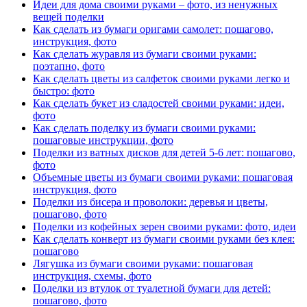
Идеи для дома своими руками – фото, из ненужных
вещей поделки
Как сделать из бумаги оригами самолет: пошагово,
инструкция, фото
Как сделать журавля из бумаги своими руками:
поэтапно, фото
Как сделать цветы из салфеток своими руками легко и
быстро: фото
Как сделать букет из сладостей своими руками: идеи,
фото
Как сделать поделку из бумаги своими руками:
пошаговые инструкции, фото
Поделки из ватных дисков для детей 5-6 лет: пошагово,
фото
Объемные цветы из бумаги своими руками: пошаговая
инструкция, фото
Поделки из бисера и проволоки: деревья и цветы,
пошагово, фото
Поделки из кофейных зерен своими руками: фото, идеи
Как сделать конверт из бумаги своими руками без клея:
пошагово
Лягушка из бумаги своими руками: пошаговая
инструкция, схемы, фото
Поделки из втулок от туалетной бумаги для детей:
пошагово, фото