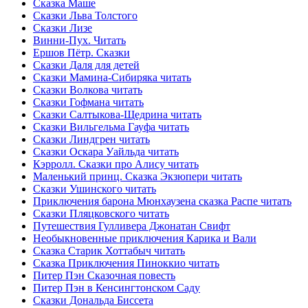
Сказка Маше
Сказки Льва Толстого
Сказки Лизе
Винни-Пух. Читать
Ершов Пётр. Сказки
Сказки Даля для детей
Сказки Мамина-Сибиряка читать
Сказки Волкова читать
Сказки Гофмана читать
Сказки Салтыкова-Щедрина читать
Сказки Вильгельма Гауфа читать
Сказки Линдгрен читать
Сказки Оскара Уайльда читать
Кэрролл. Сказки про Алису читать
Маленький принц. Сказка Экзюпери читать
Сказки Ушинского читать
Приключения барона Мюнхаузена сказка Распе читать
Сказки Пляцковского читать
Путешествия Гулливера Джонатан Свифт
Необыкновенные приключения Карика и Вали
Сказка Старик Хоттабыч читать
Сказка Приключения Пиноккио читать
Питер Пэн Сказочная повесть
Питер Пэн в Кенсингтонском Саду
Сказки Дональда Биссета