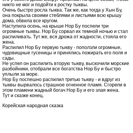
никто не мог и подойти к ростку тыквы.
Очень быстро росла тыква. Так же, как тогда у Хын Бу,
она покрыла своими стеблями и листьями всю крышу
дома, обвила все кругом.
Наступила осень, на крыше Нор Бу поспели три
огромные тыквы. Нор Бу сорвал их темной ночью и стал
распиливать. Тут же, вся дрожа от жадности, стояла его
жена.
Распилил Нор Бу первую тыкву - поползли огромные,
чудовищные гусеницы и принялись пожирать его поля и
сады.
Не успел он распилить вторую тыкву, выскочили морские
разбойники, отобрали все богатства Нор Бу и быстро
уплыли за море.
Нор Бу поспешно распилил третью тыкву - и вдруг из
тыквы вырвалось страшное огненное пламя. Сгорели в
этом пламени жадный богач Нор Бу и его злая жена.
Тут и сказке конец.
Корейская народная сказка