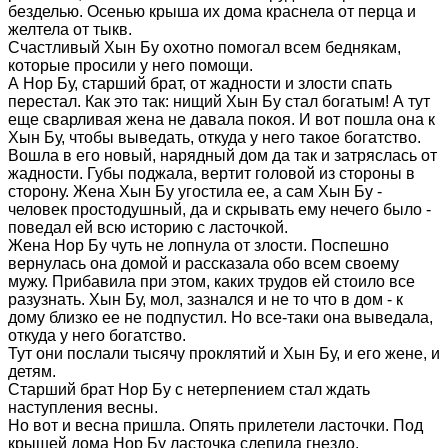
безделью. Осенью крыша их дома краснела от перца и
желтела от тыкв.
Счастливый Хын Бу охотно помогал всем беднякам,
которые просили у него помощи.
А Нор Бу, старший брат, от жадности и злости спать
перестал. Как это так: нищий Хын Бу стал богатым! А тут
еще сварливая жена не давала покоя. И вот пошла она к
Хын Бу, чтобы выведать, откуда у него такое богатство.
Вошла в его новый, нарядный дом да так и затряслась от
жадности. Губы поджала, вертит головой из стороны в
сторону. Жена Хын Бу угостила ее, а сам Хын Бу -
человек простодушный, да и скрывать ему нечего было -
поведал ей всю историю с ласточкой.
Жена Нор Бу чуть не лопнула от злости. Поспешно
вернулась она домой и рассказала обо всем своему
мужу. Прибавила при этом, каких трудов ей стоило все
разузнать. Хын Бу, мол, зазнался и не то что в дом - к
дому близко ее не подпустил. Но все-таки она выведала,
откуда у него богатство.
Тут они послали тысячу проклятий и Хын Бу, и его жене, и
детям.
Старший брат Нор Бу с нетерпением стал ждать
наступления весны.
Но вот и весна пришла. Опять прилетели ласточки. Под
крышей дома Нор Бу ласточка слепила гнездо.