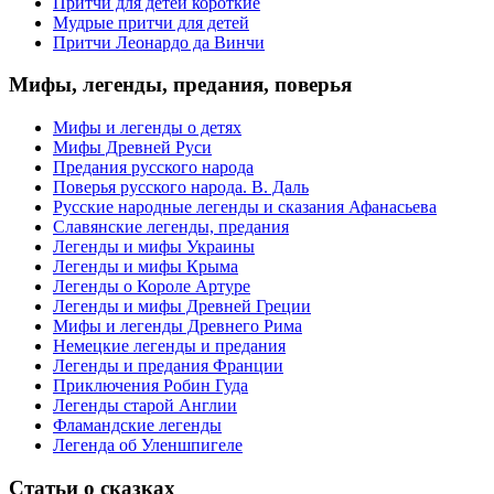
Притчи для детей короткие
Мудрые притчи для детей
Притчи Леонардо да Винчи
Мифы,
легенды, предания, поверья
Мифы и легенды о детях
Мифы Древней Руси
Предания русского народа
Поверья русского народа. В. Даль
Русские народные легенды и сказания Афанасьева
Славянские легенды, предания
Легенды и мифы Украины
Легенды и мифы Крыма
Легенды о Короле Артуре
Легенды и мифы Древней Греции
Мифы и легенды Древнего Рима
Немецкие легенды и предания
Легенды и предания Франции
Приключения Робин Гуда
Легенды старой Англии
Фламандские легенды
Легенда об Уленшпигеле
Статьи
о сказках