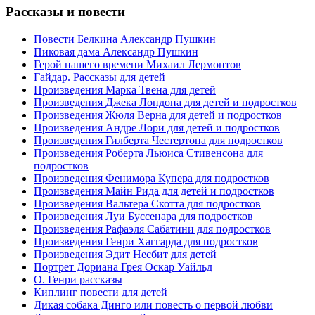
Рассказы
и повести
Повести Белкина Александр Пушкин
Пиковая дама Александр Пушкин
Герой нашего времени Михаил Лермонтов
Гайдар. Рассказы для детей
Произведения Марка Твена для детей
Произведения Джека Лондона для детей и подростков
Произведения Жюля Верна для детей и подростков
Произведения Андре Лори для детей и подростков
Произведения Гилберта Честертона для подростков
Произведения Роберта Льюиса Стивенсона для
подростков
Произведения Фенимора Купера для подростков
Произведения Майн Рида для детей и подростков
Произведения Вальтера Скотта для подростков
Произведения Луи Буссенара для подростков
Произведения Рафаэля Сабатини для подростков
Произведения Генри Хаггарда для подростков
Произведения Эдит Несбит для детей
Портрет Дориана Грея Оскар Уайльд
О. Генри рассказы
Киплинг повести для детей
Дикая собака Динго или повесть о первой любви