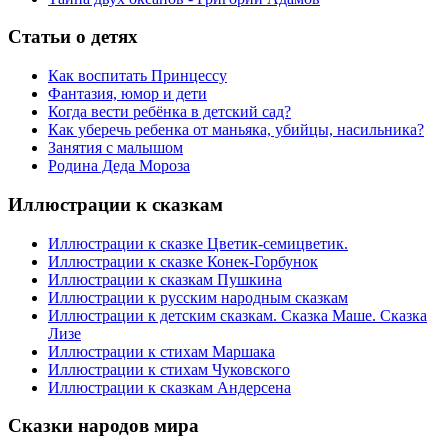
Статьи
о детях
Как воспитать Принцессу
Фантазия, юмор и дети
Когда вести ребёнка в детский сад?
Как уберечь ребенка от маньяка, убийцы, насильника?
Занятия с малышом
Родина Деда Мороза
Иллюстрации
к сказкам
Иллюстрации к сказке Цветик-семицветик.
Иллюстрации к сказке Конек-Горбунок
Иллюстрации к сказкам Пушкина
Иллюстрации к русским народным сказкам
Иллюстрации к детским сказкам. Сказка Маше. Сказка
Лизе
Иллюстрации к стихам Маршака
Иллюстрации к стихам Чуковского
Иллюстрации к сказкам Андерсена
Сказки
народов мира