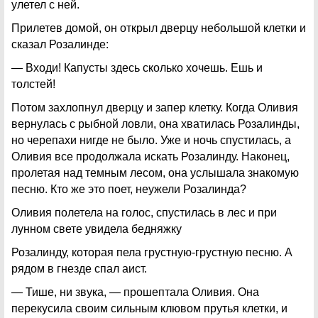
улетел с ней.
Прилетев домой, он открыл дверцу небольшой клетки и
сказал Розалинде:
— Входи! Капусты здесь сколько хочешь. Ешь и
толстей!
Потом захлопнул дверцу и запер клетку. Когда Оливия
вернулась с рыбной ловли, она хватилась Розалинды,
но черепахи нигде не было. Уже и ночь спустилась, а
Оливия все продолжала искать Розалинду. Наконец,
пролетая над темным лесом, она услышала знакомую
песню. Кто же это поет, неужели Розалинда?
Оливия полетела на голос, спустилась в лес и при
лунном свете увидела бедняжку
Розалинду, которая пела грустную-грустную песню. А
рядом в гнезде спал аист.
— Тише, ни звука, — прошептала Оливия. Она
перекусила своим сильным клювом прутья клетки, и