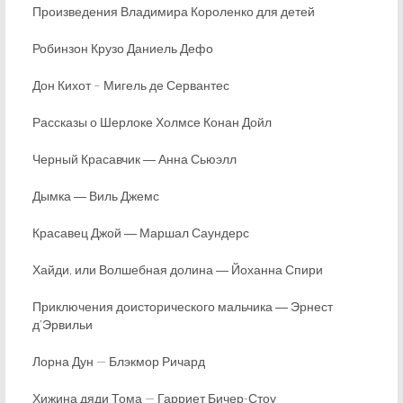
Произведения Владимира Короленко для детей
Робинзон Крузо Даниель Дефо
Дон Кихот – Мигель де Сервантес
Рассказы о Шерлоке Холмсе Конан Дойл
Черный Красавчик ― Анна Сьюэлл
Дымка ― Виль Джемс
Красавец Джой ― Маршал Саундерс
Хайди, или Волшебная долина ― Йоханна Спири
Приключения доисторического мальчика ― Эрнест
д’Эрвильи
Лорна Дун — Блэкмор Ричард
Хижина дяди Тома — Гарриет Бичер-Стоу