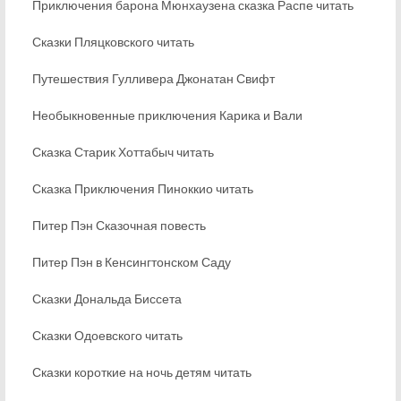
Приключения барона Мюнхаузена сказка Распе читать
Сказки Пляцковского читать
Путешествия Гулливера Джонатан Свифт
Необыкновенные приключения Карика и Вали
Сказка Старик Хоттабыч читать
Сказка Приключения Пиноккио читать
Питер Пэн Сказочная повесть
Питер Пэн в Кенсингтонском Саду
Сказки Дональда Биссета
Сказки Одоевского читать
Сказки короткие на ночь детям читать