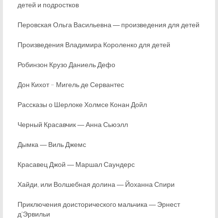
детей и подростков
Перовская Ольга Васильевна ― произведения для детей
Произведения Владимира Короленко для детей
Робинзон Крузо Даниель Дефо
Дон Кихот – Мигель де Сервантес
Рассказы о Шерлоке Холмсе Конан Дойл
Черный Красавчик ― Анна Сьюэлл
Дымка ― Виль Джемс
Красавец Джой ― Маршал Саундерс
Хайди, или Волшебная долина ― Йоханна Спири
Приключения доисторического мальчика ― Эрнест
д’Эрвильи