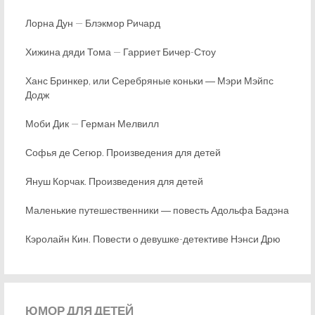
Лорна Дун — Блэкмор Ричард
Хижина дяди Тома — Гарриет Бичер-Стоу
Ханс Бринкер, или Серебряные коньки ― Мэри Мэйпс
Додж
Моби Дик — Герман Мелвилл
Софья де Сегюр. Произведения для детей
Януш Корчак. Произведения для детей
Маленькие путешественники ― повесть Адольфа Бадэна
Кэролайн Кин. Повести о девушке-детективе Нэнси Дрю
ЮМОР
ДЛЯ ДЕТЕЙ