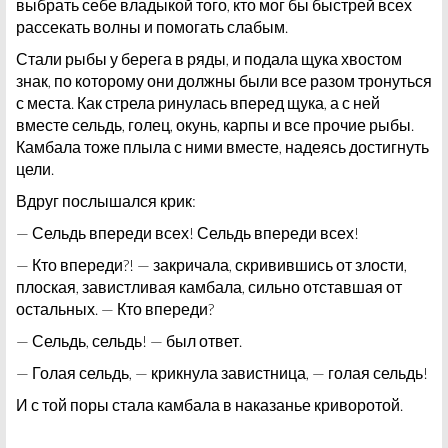
выбрать себе владыкой того, кто мог бы быстрей всех
рассекать волны и помогать слабым.
Стали рыбы у берега в ряды, и подала щука хвостом
знак, по которому они должны были все разом тронуться
с места. Как стрела ринулась вперед щука, а с ней
вместе сельдь, голец, окунь, карпы и все прочие рыбы.
Камбала тоже плыла с ними вместе, надеясь достигнуть
цели.
Вдруг послышался крик:
— Сельдь впереди всех! Сельдь впереди всех!
— Кто впереди?! — закричала, скривившись от злости,
плоская, завистливая камбала, сильно отставшая от
остальных. — Кто впереди?
— Сельдь, сельдь! — был ответ.
— Голая сельдь, — крикнула завистница, — голая сельдь!
И с той поры стала камбала в наказанье криворотой.