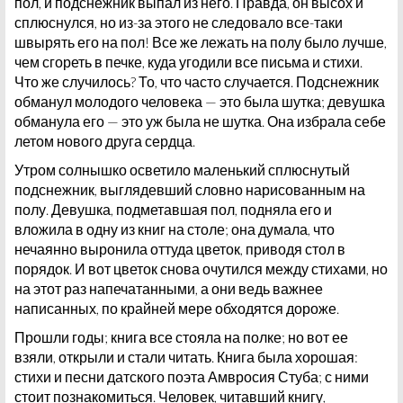
пол, и подснежник выпал из него. Правда, он высох и
сплюснулся, но из-за этого не следовало все-таки
швырять его на пол! Все же лежать на полу было лучше,
чем сгореть в печке, куда угодили все письма и стихи.
Что же случилось? То, что часто случается. Подснежник
обманул молодого человека — это была шутка; девушка
обманула его — это уж была не шутка. Она избрала себе
летом нового друга сердца.
Утром солнышко осветило маленький сплюснутый
подснежник, выглядевший словно нарисованным на
полу. Девушка, подметавшая пол, подняла его и
вложила в одну из книг на столе; она думала, что
нечаянно выронила оттуда цветок, приводя стол в
порядок. И вот цветок снова очутился между стихами, но
на этот раз напечатанными, а они ведь важнее
написанных, по крайней мере обходятся дороже.
Прошли годы; книга все стояла на полке; но вот ее
взяли, открыли и стали читать. Книга была хорошая:
стихи и песни датского поэта Амвросия Стуба; с ними
стоит познакомиться. Человек, читавший книгу,