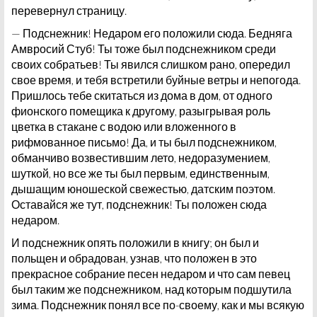
перевернул страницу.
— Подснежник! Недаром его положили сюда. Бедняга
Амвросий Стуб! Ты тоже был подснежником среди
своих собратьев! Ты явился слишком рано, опередил
свое время, и тебя встретили буйные ветры и непогода.
Пришлось тебе скитаться из дома в дом, от одного
фионского помещика к другому, разыгрывая роль
цветка в стакане с водою или вложенного в
рифмованное письмо! Да, и ты был подснежником,
обманчиво возвестившим лето, недоразумением,
шуткой, но все же ты был первым, единственным,
дышащим юношеской свежестью, датским поэтом.
Оставайся же тут, подснежник! Ты положен сюда
недаром.
И подснежник опять положили в книгу; он был и
польщен и обрадован, узнав, что положен в это
прекрасное собрание песен недаром и что сам певец
был таким же подснежником, над которым подшутила
зима. Подснежник понял все по-своему, как и мы всякую