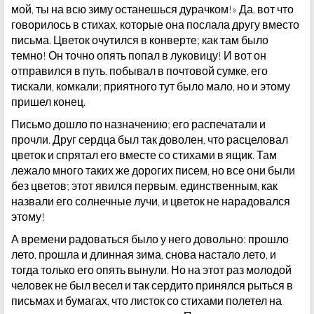
мой, ты на всю зиму останешься дурачком!» Да, вот что
говорилось в стихах, которые она послала другу вместо
письма. Цветок очутился в конверте; как там было
темно! Он точно опять попал в луковицу! И вот он
отправился в путь, побывал в почтовой сумке, его
тискали, комкали; приятного тут было мало, но и этому
пришел конец.
Письмо дошло по назначению; его распечатали и
прочли. Друг сердца был так доволен, что расцеловал
цветок и спрятал его вместе со стихами в ящик. Там
лежало много таких же дорогих писем, но все они были
без цветов; этот явился первым, единственным, как
назвали его солнечные лучи, и цветок не нарадовался
этому!
А времени радоваться было у него довольно: прошло
лето, прошла и длинная зима, снова настало лето, и
тогда только его опять вынули. Но на этот раз молодой
человек не был весел и так сердито принялся рыться в
письмах и бумагах, что листок со стихами полетел на