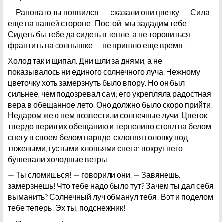
— Рановато ты появился! — сказали они цветку. — Сила
еще на нашей стороне! Постой, мы зададим тебе!
Сидеть бы тебе да сидеть в тепле, а не торопиться
франтить на солнышке — не пришло еще время!
Холод так и щипал. Дни шли за днями, а не
показывалось ни единого солнечного луча. Нежному
цветочку хоть замерзнуть было впору. Но он был
сильнее, чем подозревал сам; его укрепляла радостная
вера в обещанное лето. Оно должно было скоро прийти!
Недаром же о нем возвестили солнечные лучи. Цветок
твердо верил их обещанию и терпеливо стоял на белом
снегу в своем белом наряде, склоняя головку под
тяжелыми, густыми хлопьями снега; вокруг него
бушевали холодные ветры.
— Ты сломишься! — говорили они. — Завянешь,
замерзнешь! Что тебе надо было тут? Зачем ты дал себя
выманить? Солнечный луч обманул тебя! Вот и поделом
тебе теперь! Эх ты, подснежник!