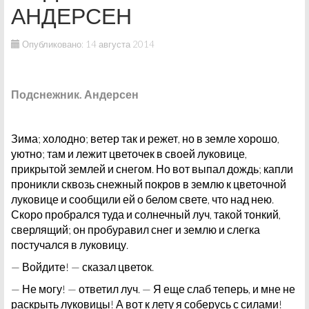
АНДЕРСЕН
Опубликовано: 14 августа 2014
Подснежник. Андерсен
Зима; холодно; ветер так и режет, но в земле хорошо,
уютно; там и лежит цветочек в своей луковице,
прикрытой землей и снегом. Но вот выпал дождь; капли
проникли сквозь снежный покров в землю к цветочной
луковице и сообщили ей о белом свете, что над нею.
Скоро пробрался туда и солнечный луч, такой тонкий,
сверлящий; он пробуравил снег и землю и слегка
постучался в луковицу.
— Войдите! — сказал цветок.
— Не могу! — ответил луч. — Я еще слаб теперь, и мне не
раскрыть луковицы! А вот к лету я соберусь с силами!