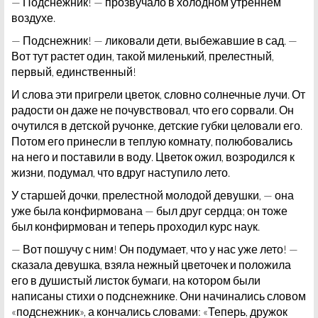
— Подснежник! — прозвучало в холодном утреннем
воздухе.
— Подснежник! — ликовали дети, выбежавшие в сад. —
Вот тут растет один, такой миленький, прелестный,
первый, единственный!
И слова эти пригрели цветок, словно солнечные лучи. От
радости он даже не почувствовал, что его сорвали. Он
очутился в детской ручонке, детские губки целовали его.
Потом его принесли в теплую комнату, полюбовались
на него и поставили в воду. Цветок ожил, возродился к
жизни, подумал, что вдруг наступило лето.
У старшей дочки, прелестной молодой девушки, — она
уже была конфирмована — был друг сердца; он тоже
был конфирмован и теперь проходил курс наук.
— Вот пошучу с ним! Он подумает, что у нас уже лето! —
сказала девушка, взяла нежный цветочек и положила
его в душистый листок бумаги, на котором были
написаны стихи о подснежнике. Они начинались словом
«подснежник», а кончались словами: «Теперь, дружок