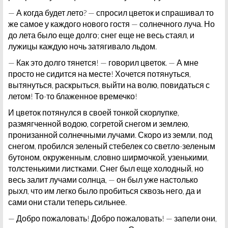
— А когда будет лето? — спросил цветок и спрашивал то
же самое у каждого нового гостя — солнечного луча. Но
до лета было еще долго; снег еще не весь стаял, и
лужицы каждую ночь затягивало льдом.
— Как это долго тянется! — говорил цветок. — А мне
просто не сидится на месте! Хочется потянуться,
вытянуться, раскрыться, выйти на волю, повидаться с
летом! То-то блаженное времечко!
И цветок потянулся в своей тонкой скорлупке,
размягченной водою, согретой снегом и землею,
пронизанной солнечными лучами. Скоро из земли, под
снегом, пробился зеленый стебелек со светло-зеленым
бутоном, окруженным, словно ширмочкой, узенькими,
толстенькими листками. Снег был еще холодный, но
весь залит лучами солнца, — он был уже настолько
рыхл, что им легко было пробиться сквозь него, да и
сами они стали теперь сильнее.
— Добро пожаловать! Добро пожаловать! — запели они,