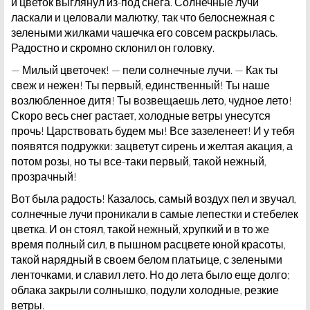
и цветок выглянул из-под снега. Солнечные лучи
ласкали и целовали малютку, так что белоснежная с
зелеными жилками чашечка его совсем раскрылась.
Радостно и скромно склонил он головку.
— Милый цветочек! — пели солнечные лучи. — Как ты
свеж и нежен! Ты первый, единственный! Ты наше
возлюбленное дитя! Ты возвещаешь лето, чудное лето!
Скоро весь снег растает, холодные ветры унесутся
прочь! Царствовать будем мы! Все зазеленеет! И у тебя
появятся подружки: зацветут сирень и желтая акация, а
потом розы, но ты все-таки первый, такой нежный,
прозрачный!
Вот была радость! Казалось, самый воздух пел и звучал,
солнечные лучи проникали в самые лепестки и стебелек
цветка. И он стоял, такой нежный, хрупкий и в то же
время полный сил, в пышном расцвете юной красоты,
такой нарядный в своем белом платьице, с зелеными
ленточками, и славил лето. Но до лета было еще долго;
облака закрыли солнышко, подули холодные, резкие
ветры.