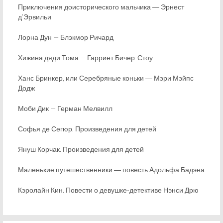
Приключения доисторического мальчика ― Эрнест
д’Эрвильи
Лорна Дун — Блэкмор Ричард
Хижина дяди Тома — Гарриет Бичер-Стоу
Ханс Бринкер, или Серебряные коньки ― Мэри Мэйпс
Додж
Моби Дик — Герман Мелвилл
Софья де Сегюр. Произведения для детей
Януш Корчак. Произведения для детей
Маленькие путешественники ― повесть Адольфа Бадэна
Кэролайн Кин. Повести о девушке-детективе Нэнси Дрю