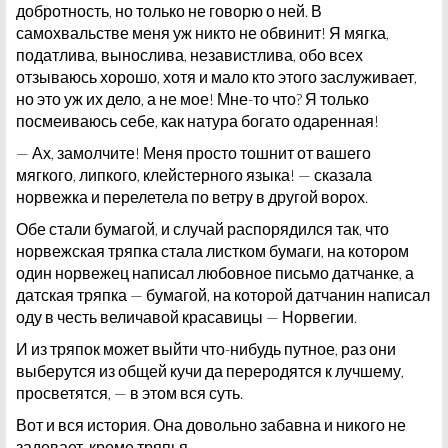
добротность, но только не говорю о ней. В
самохвальстве меня уж никто не обвинит! Я мягка,
податлива, вынослива, независтлива, обо всех
отзываюсь хорошо, хотя и мало кто этого заслуживает,
но это уж их дело, а не мое! Мне-то что? Я только
посмеиваюсь себе, как натура богато одаренная!
— Ах, замолчите! Меня просто тошнит от вашего
мягкого, липкого, клейстерного языка! — сказала
норвежка и перелетела по ветру в другой ворох.
Обе стали бумагой, и случай распорядился так, что
норвежская тряпка стала листком бумаги, на котором
один норвежец написал любовное письмо датчанке, а
датская тряпка — бумагой, на которой датчанин написал
оду в честь величавой красавицы — Норвегии.
И из тряпок может выйти что-нибудь путное, раз они
выберутся из общей кучи да переродятся к лучшему,
просветятся, — в этом вся суть.
Вот и вся история. Она довольно забавна и никого не
задевает, кроме тряпья.