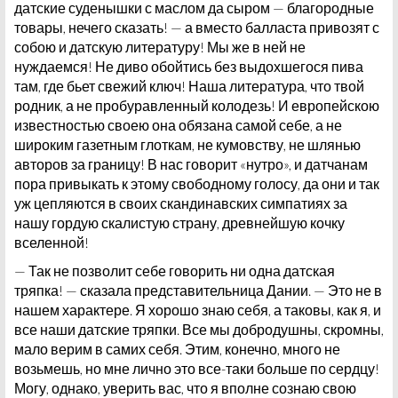
датские суденышки с маслом да сыром — благородные
товары, нечего сказать! — а вместо балласта привозят с
собою и датскую литературу! Мы же в ней не
нуждаемся! Не диво обойтись без выдохшегося пива
там, где бьет свежий ключ! Наша литература, что твой
родник, а не пробуравленный колодезь! И европейскою
известностью своею она обязана самой себе, а не
широким газетным глоткам, не кумовству, не шлянью
авторов за границу! В нас говорит «нутро», и датчанам
пора привыкать к этому свободному голосу, да они и так
уж цепляются в своих скандинавских симпатиях за
нашу гордую скалистую страну, древнейшую кочку
вселенной!
— Так не позволит себе говорить ни одна датская
тряпка! — сказала представительница Дании. — Это не в
нашем характере. Я хорошо знаю себя, а таковы, как я, и
все наши датские тряпки. Все мы добродушны, скромны,
мало верим в самих себя. Этим, конечно, много не
возьмешь, но мне лично это все-таки больше по сердцу!
Могу, однако, уверить вас, что я вполне сознаю свою