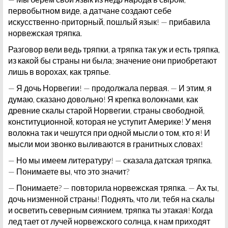
первобытном виде, а датчане создают себе
искусственно-приторный, пошлый язык! — прибавила
норвежская тряпка.
Разговор вели ведь тряпки, а тряпка так уж и есть тряпка,
из какой бы страны ни была; значение они приобретают
лишь в ворохах, как тряпье.
— Я дочь Норвегии! — продолжала первая. — И этим, я
думаю, сказано довольно! Я крепка волокнами, как
древние скалы старой Норвегии, страны свободной,
конституционной, которая не уступит Америке! У меня
волокна так и чешутся при одной мысли о том, кто я! И
мысли мои звонко выливаются в гранитных словах!
— Но мы имеем литературу! — сказала датская тряпка.
— Понимаете вы, что это значит?
— Понимаете? — повторила норвежская тряпка. — Ах ты,
дочь низменной страны! Поднять, что ли, тебя на скалы
и осветить северным сиянием, тряпка ты этакая! Когда
лед тает от лучей норвежского солнца, к нам приходят