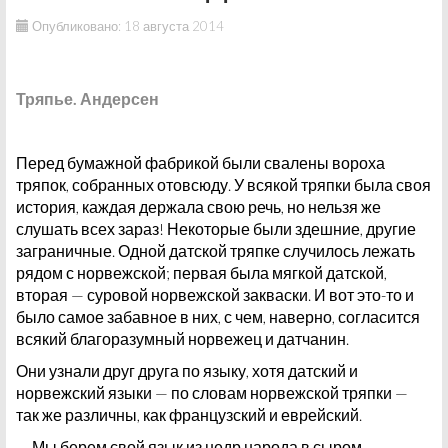
Опубликовано: 18 августа 2014
Тряпье. Андерсен
Перед бумажной фабрикой были свалены вороха
тряпок, собранных отовсюду. У всякой тряпки была своя
история, каждая держала свою речь, но нельзя же
слушать всех зараз! Некоторые были здешние, другие
заграничные. Одной датской тряпке случилось лежать
рядом с норвежской; первая была мягкой датской,
вторая — суровой норвежской закваски. И вот это-то и
было самое забавное в них, с чем, наверно, согласится
всякий благоразумный норвежец и датчанин.
Они узнали друг друга по языку, хотя датский и
норвежский языки — по словам норвежской тряпки —
так же различны, как французский и еврейский.
— Мы берем свой язык из недр народа в сыром,