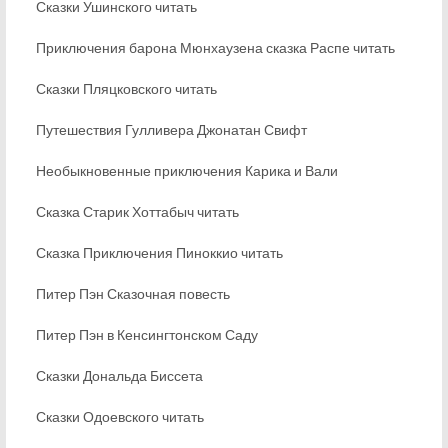
Сказки Ушинского читать
Приключения барона Мюнхаузена сказка Распе читать
Сказки Пляцковского читать
Путешествия Гулливера Джонатан Свифт
Необыкновенные приключения Карика и Вали
Сказка Старик Хоттабыч читать
Сказка Приключения Пиноккио читать
Питер Пэн Сказочная повесть
Питер Пэн в Кенсингтонском Саду
Сказки Дональда Биссета
Сказки Одоевского читать