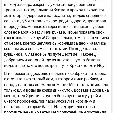
выход из озера закрыт глухою стеной деревьев и
тростника, но подплывали ближе, и проход находился,
хотя старые деревья и нависали над водою сплошною
сенью, а дубы старались преградить дорогу, простирая
вперед обнаженные от коры ветви, — великаны деревья
словно нарочно засучили рукава, чтобы показать свои
голые жилистые руки! Старые ольхи, отмытые течением
от берега, крепко цеплялись корнями за дно и казались
маленькими лесными островками. По воде плавали
кувшинки... Славное было путешествие! Наконец
добрались и до тоней, где из шлюзов шумно бежала
вода. Было на что посмотреть тут и Христиночке и Ибу!
В те времена здесь еще не было ни фабрики, ни города,
а стоял только старый дом, в котором жили рыбаки, и
народу на тонях держали немного. Местность оживляли
только шум воды да крики диких уток. Доставив дрова на
место, отец Христины купил большую связку угрей и
битого поросенка; припасы уложили в корзинку и
поставили на корме барки. Назад пришлось плыть
против течения, но ветер был попутный, они поставили