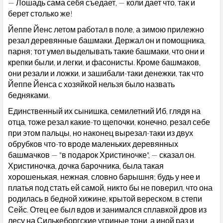
— Лошадь сама себя съедает, — коли дает что, так и
берет столько же!
Йеппе Йенс летом работал в поле, а зимою прилежно
резал деревянные башмаки. Держал он и помощника,
парня; тот умел выделывать такие башмаки, что они и
крепки были, и легки, и фасонисты. Кроме башмаков,
они резали и ложки, и зашибали-таки денежки, так что
Йеппе Йенса с хозяйкой нельзя было назвать
бедняками.
Единственный их сынишка, семилетний Иб, глядя на
отца, тоже резал какие-то щепочки, конечно, резал себе
при этом пальцы, но наконец вырезал-таки из двух
обрубков что-то вроде маленьких деревянных
башмачков — "в подарок Христиночке", — сказал он.
Христиночка, дочка барочника, была такая
хорошенькая, нежная, словно барышня; будь у нее и
платья под стать ей самой, никто бы не поверил, что она
родилась в бедной хижине, крытой вереском, в степи
Сейс. Отец ее был вдов и занимался сплавкой дров из
лесу на Силькеборгские угриные тони, а иной раз и