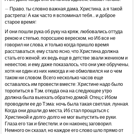
— Право, ты словно важная дама, Христина, а я такой
растрепа! А как часто я вспоминал тебя... и доброе
старое время!
И они пошли рука об руку на кряж, любовались оттуда
рекою и степью, поросшею вереском, но Иб все не
говорил ни слова, и только когда пришло время
расставаться, ему стало ясно, что Христина должна
стать его женой; их ведь еще в детстве звали женихом и
невестою, и ему даже показалось, что они уже обручены,
хотя ни один из них никогда и не обмолвился ни о чем
таком ни словом. Всего несколько часов еще
оставалось им провести вместе: Христине надо было
торопиться в Тэм, откуда она на следующее утро
должна была выехать обратно домой. Отец с Ибом
проводили ее до Тэма: ночь была такая светлая, лунная.
Когда они дошли до места, Иб стал прощаться с
Христиной и долго-долго не мог выпустить ее руки.
Глаза его так и блестели, и он наконец заговорил.
Немного он сказал, но каждое его слово шло прямо от