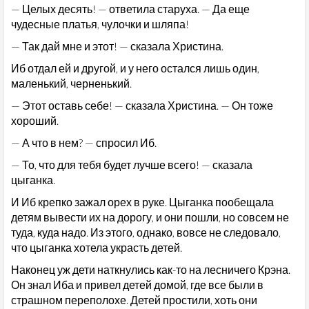
— Целых десять! — ответила старуха. — Да еще
чудесные платья, чулочки и шляпа!
— Так дай мне и этот! — сказала Христина.
Иб отдал ей и другой, и у него остался лишь один,
маленький, черненький.
— Этот оставь себе! — сказала Христина. — Он тоже
хороший.
— А что в нем? — спросил Иб.
— То, что для тебя будет лучше всего! — сказала
цыганка.
И Иб крепко зажал орех в руке. Цыганка пообещала
детям вывести их на дорогу, и они пошли, но совсем не
туда, куда надо. Из этого, однако, вовсе не следовало,
что цыганка хотела украсть детей.
Наконец уж дети наткнулись как-то на лесничего Крэна.
Он знал Иба и привел детей домой, где все были в
страшном переполохе. Детей простили, хоть они