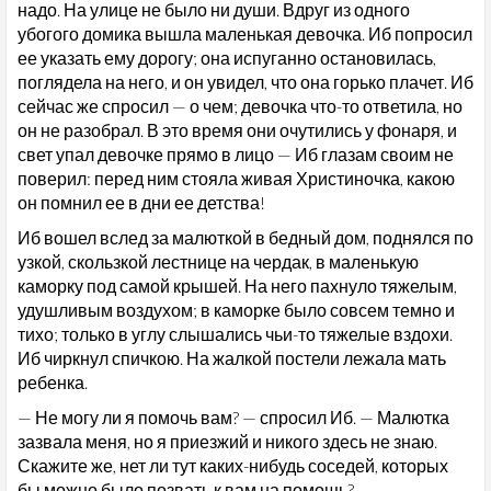
надо. На улице не было ни души. Вдруг из одного
убогого домика вышла маленькая девочка. Иб попросил
ее указать ему дорогу; она испуганно остановилась,
поглядела на него, и он увидел, что она горько плачет. Иб
сейчас же спросил — о чем; девочка что-то ответила, но
он не разобрал. В это время они очутились у фонаря, и
свет упал девочке прямо в лицо — Иб глазам своим не
поверил: перед ним стояла живая Христиночка, какою
он помнил ее в дни ее детства!
Иб вошел вслед за малюткой в бедный дом, поднялся по
узкой, скользкой лестнице на чердак, в маленькую
каморку под самой крышей. На него пахнуло тяжелым,
удушливым воздухом; в каморке было совсем темно и
тихо; только в углу слышались чьи-то тяжелые вздохи.
Иб чиркнул спичкою. На жалкой постели лежала мать
ребенка.
— Не могу ли я помочь вам? — спросил Иб. — Малютка
зазвала меня, но я приезжий и никого здесь не знаю.
Скажите же, нет ли тут каких-нибудь соседей, которых
бы можно было позвать к вам на помощь?