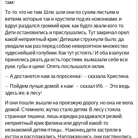
там!
То-то, что не там. Шли, шли они по сухим листьям и
ветвям, которые так и хрустели под их ножонками, и
вдруг раздался громкий крик, как будто звали кого-то.
Дети остановились и прислушались. Тут закричал орел:
какой неприятный крик! Детишки струхнули было, да
увидали как раз перед собою невероятное множество
чудеснейшей голубики. Как тут устоять? И оба взапуски
принялись рвать да есть горстями, вымазали себе все
руки, губы и щеки! Опять послышался оклик.
— А достанется нам за поросенка! — сказала Христина.
— Пойдем лучше домой, к нам! — сказал Иб. — Это ведь
здесь же, в лесу!
И они пошли, вышли на проезжую дорогу, но она не вела
домой. Стемнело, жутко стало детям. В лесу стояла
странная тишина; лишь изредка раздавался резкий,
неприятный крик филина или другой какой-то
незнакомой детям птицы... Наконец дети застряли в
кустах и расплакались. Наплакавшись, они растянулись