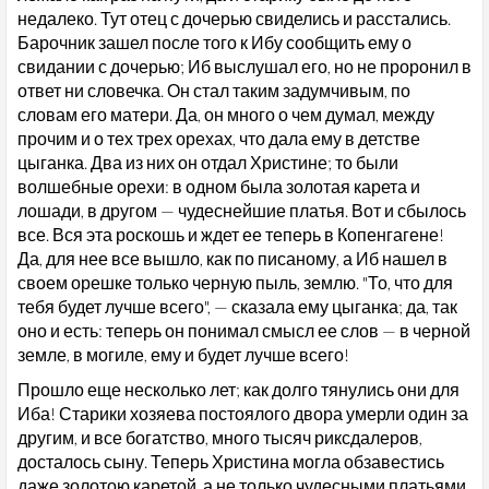
недалеко. Тут отец с дочерью свиделись и расстались.
Барочник зашел после того к Ибу сообщить ему о
свидании с дочерью; Иб выслушал его, но не проронил в
ответ ни словечка. Он стал таким задумчивым, по
словам его матери. Да, он много о чем думал, между
прочим и о тех трех орехах, что дала ему в детстве
цыганка. Два из них он отдал Христине; то были
волшебные орехи: в одном была золотая карета и
лошади, в другом — чудеснейшие платья. Вот и сбылось
все. Вся эта роскошь и ждет ее теперь в Копенгагене!
Да, для нее все вышло, как по писаному, а Иб нашел в
своем орешке только черную пыль, землю. "То, что для
тебя будет лучше всего", — сказала ему цыганка; да, так
оно и есть: теперь он понимал смысл ее слов — в черной
земле, в могиле, ему и будет лучше всего!
Прошло еще несколько лет; как долго тянулись они для
Иба! Старики хозяева постоялого двора умерли один за
другим, и все богатство, много тысяч риксдалеров,
досталось сыну. Теперь Христина могла обзавестись
даже золотою каретой, а не только чудесными платьями.