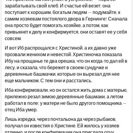
зарабатывать свой хлеб. И счастье ей везет: она
поступает к хорошим, богатым людям — подумайте, к
самим хозяевам постоялого двора в Гернинге! Сначала
она просто будет помогать хозяйке, а потом, как
привыкнет к делу и конфирмуется, они оставят ее у себя
совсем.
И вот Иб распрощался с Христиной, а их давно уже
прозвали женихом и невестой. Христиночка показала
Ибу на прощанье те два орешка, что он когда-то дал ей в
лесу, и сказала, что бережет в своем сундучке и
деревянные башмачки, которые он вырезал для нее
еще мальчиком. С тем они и расстались.
Иба конфирмовали, но он остался жить дома с матерью,
прилежно резал зимою деревянные башмаки, а летом
работал в поле; у матери не было другого помощника —
отец Иба умер.
Лишь изредка, через почтальона да через рыбаков,
получал он известия о Христине. Ей жилось у хозяев
отлично, и после конфирмации она прислала отцу