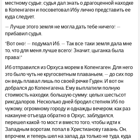
местному судье; судья дал знать о драгоценной находке
в Копенгаген и посоветовал Ибу лично представить ее
куда следует.
— Лучше этого земля не могла дать тебе ничего! —
прибавил судья.
"Вот оно! — подумал Иб. — Так все-таки земля дала мне
то, что для меня лучше всего! Значит, цыганка была
права!"
Иб отправился из Орхуса морем в Копенгаген. Для него
это было чуть не кругосветным плаваньем, — до сих пор
он ведь плавал лишь по своей речке Гуден. И вот он
добрался до Копенгагена. Ему выплатили полную
стоимость находки, большую сумму: целых шестьсот
риксдалоров. Несколько дней бродил степняк Иб по
чужому, огромному городу и однажды вечером, как раз
накануне отъезда обратно в Орхус, заблудился,
перешел какой-то мост и вместо того, чтобы идти к
Западным воротам, попал в Христианову гавань. Он,
впрочем, и теперь шел на запад, да только не туда, куда