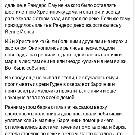
дальше, в Рандерс. Ему не на кого было оставлять
шестилетнюю Христиночку дома, и она почти всегда
разъезжала с отцом взад и вперед по реке. Если же тому
приходилось плыть в Рандерс, девочка оставалась у
Йеппе Йенса.
Иб и Христиночка были большими друзьями и в играх и
за столом. Они копались и рылись в песке, ходили
повсюду, а раз решились даже одни влезть на кряж и —
марш в лес; там они нашли гнездо кулика и в нем яички.
Вот было событие!
Иб сроду еще не бывал в степи, не случалось ему и
проплывать из реки Гуден в озера; вот барочник и
пригласил раз мальчика прокатиться с ними и еще
накануне взял его к себе домой.
Ранним утром барка отплыла; на самом верху
сложенных в поленницы дров восседали ребятишки,
уплетая хлеб и малину; барочник и помощник его
отталкивались шестами, течение помогало им, и барка
летела стрелою по реке и озерам. Часто казалось, что