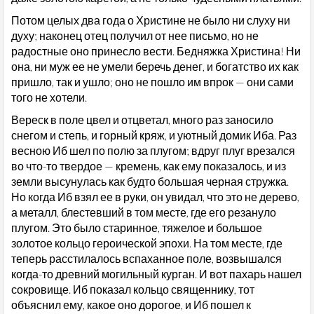
Потом целых два года о Христине не было ни слуху ни
духу; наконец отец получил от нее письмо, но не
радостные оно принесло вести. Бедняжка Христина! Ни
она, ни муж ее не умели беречь денег, и богатство их как
пришло, так и ушло; оно не пошло им впрок — они сами
того не хотели.
Вереск в поле цвел и отцветал, много раз заносило
снегом и степь, и горный кряж, и уютный домик Иба. Раз
весною Иб шел по полю за плугом; вдруг плуг врезался
во что-то твердое — кремень, как ему показалось, и из
земли высунулась как будто большая черная стружка.
Но когда Иб взял ее в руки, он увидал, что это не дерево,
а металл, блестевший в том месте, где его резануло
плугом. Это было старинное, тяжелое и большое
золотое кольцо героической эпохи. На том месте, где
теперь расстилалось вспаханное поле, возвышался
когда-то древний могильный курган. И вот пахарь нашел
сокровище. Иб показал кольцо священнику, тот
объяснил ему, какое оно дорогое, и Иб пошел к