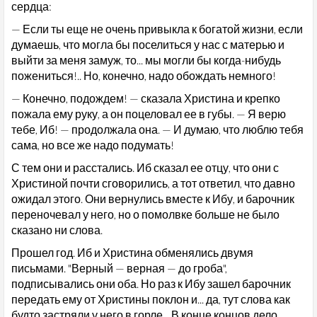
сердца:
— Если ты еще не очень привыкла к богатой жизни, если
думаешь, что могла бы поселиться у нас с матерью и
выйти за меня замуж, то... мы могли бы когда-нибудь
пожениться!.. Но, конечно, надо обождать немного!
— Конечно, подождем! — сказала Христина и крепко
пожала ему руку, а он поцеловал ее в губы. — Я верю
тебе, Иб! — продолжала она. — И думаю, что люблю тебя
сама, но все же надо подумать!
С тем они и расстались. Иб сказал ее отцу, что они с
Христиной почти сговорились, а тот ответил, что давно
ожидал этого. Они вернулись вместе к Ибу, и барочник
переночевал у него, но о помолвке больше не было
сказано ни слова.
Прошел год. Иб и Христина обменялись двумя
письмами. "Верный — верная — до гроба",
подписывались они оба. Но раз к Ибу зашел барочник
передать ему от Христины поклон и... да, тут слова как
будто застряли у него в горле... В конце концов дело,