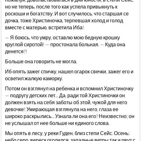
но не теперь, после того как успела привыкнуть к
роскоши и богатству. И вот случилось, что старшая се
дочка, тоже Христиночка, терпевшая холод и голод
вместе с матерью, встретила Иба!
— Я боюсь, что умру, оставлю мою бедную крошку
круглой сиротой! — простонала больная. — Куда она
денется?!
Больше она говорить не могла.
Иб опять зажег спичку, нашел огарок свечки, зажег его и
осветил жалкую каморку.
Потом он взглянул на ребенка и вспомнил Христиночку
— подругу детских лет... Да, ради той Христиночки он
должен взять на себя заботы об этой, чужой для него
девочке! Умирающая взглянула на него, глаза ее
широко раскрылись... Узнала ли она его? Неизвестно; он
не услышал от нее больше ни единого слова.
Мы опять в лесу, у реки Гуден, близ степи Сейс. Осень;
небо серо, вереск оголился, западные ветры так и рвут с