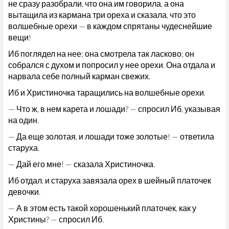
не сразу разобрали, что она им говорила, а она
вытащила из кармана три ореха и сказала, что это
волшебные орехи — в каждом спрятаны чудеснейшие
вещи!
Иб поглядел на нее; она смотрела так ласково; он
собрался с духом и попросил у нее орехи. Она отдала и
нарвала себе полный карман свежих.
Иб и Христиночка таращились на волшебные орехи.
— Что ж, в нем карета и лошади? — спросил Иб, указывая
на один.
— Да еще золотая, и лошади тоже золотые! — ответила
старуха.
— Дай его мне! — сказала Христиночка.
Иб отдал, и старуха завязала орех в шейный платочек
девочки.
— А в этом есть такой хорошенький платочек, как у
Христины? — спросил Иб.