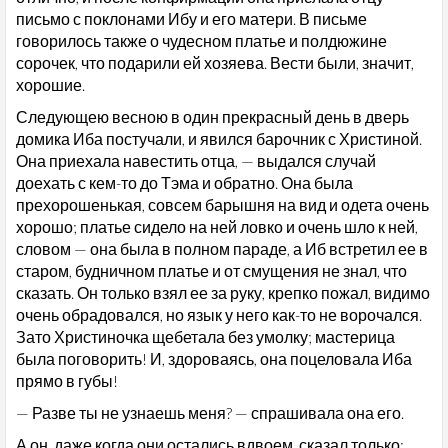
письмо с поклонами Ибу и его матери. В письме
говорилось также о чудесном платье и полдюжине
сорочек, что подарили ей хозяева. Вести были, значит,
хорошие.
Следующею весною в один прекрасный день в дверь
домика Иба постучали, и явился барочник с Христиной.
Она приехала навестить отца, — выдался случай
доехать с кем-то до Тэма и обратно. Она была
прехорошенькая, совсем барышня на вид и одета очень
хорошо; платье сидело на ней ловко и очень шло к ней,
словом — она была в полном параде, а Иб встретил ее в
старом, будничном платье и от смущения не знал, что
сказать. Он только взял ее за руку, крепко пожал, видимо
очень обрадовался, но язык у него как-то не ворочался.
Зато Христиночка щебетала без умолку; мастерица
была поговорить! И, здороваясь, она поцеловала Иба
прямо в губы!
— Разве ты не узнаешь меня? — спрашивала она его.
А он, даже когда они остались вдвоем, сказал только: