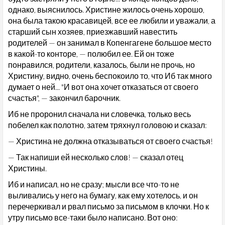
однако, выяснилось. Христине жилось очень хорошо,
она была такою красавицей, все ее любили и уважали, а
старший сын хозяев, приезжавший навестить
родителей — он занимал в Копенгагене большое место
в какой-то конторе, — полюбил ее. Ей он тоже
понравился, родители, казалось, были не прочь, но
Христину, видно, очень беспокоило то, что Иб так много
думает о ней... "И вот она хочет отказаться от своего
счастья", — закончил барочник.
Иб не проронил сначала ни словечка, только весь
побелел как полотно, затем тряхнул головою и сказал:
— Христина не должна отказываться от своего счастья!
— Так напиши ей несколько слов! — сказал отец
Христины.
Иб и написал, но не сразу; мысли все что-то не
выливались у него на бумагу, как ему хотелось, и он
перечеркивал и рвал письмо за письмом в клочки. Но к
утру письмо все-таки было написано. Вот оно: