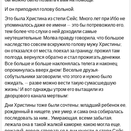
И он приподнял голову больной.
Это была Христина из степи Сейс. Много лет при Ибо не
упоминалось даже ее имени — это бы потревожило его,
тем более что слухи о ней доходили самые
неутешительные. Молва правду говорила, что большое
наследство совсем вскружило голову мужу Христины;
он отказался от места, поехал за границу, прожил там
полгода, вернулся обратно и стал прожигать денежки.
Все больше и больше наклонялась телега и наконец
опрокинулась вверх дном! Веселые друзья-
собутыльники заговорили, что этого и нужно было
ожидать, — разве можно вести такую сумасшедшую
жизнь? И вот однажды утром его вытащили из
дворцового канала мертвым!
Дни Христины тоже были сочтены; младший ребенок ее,
рожденный в нищете, уже умер, и сама она собиралась
последовать за ним... Умирающая, всеми забытая,
лежала она в такой жалкой каморке, какою могла еще,
пожалуй, довольствоваться в дни юности, в степи Сейс,