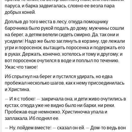
паруса, и барка задвигалась, словно ее везла пара
добрых коней.
Доплыв до того места в лесу, откуда помощнику
барочника было рукой подать до дому, мужчины сошли
на берег, а детям велели сидеть смирно. Да, так они и
усидели! Надо же было заглянуть в корзину, где лежали
угри и поросенок, вытащить поросенка и подержать его
в руках. Держать, конечно, хотелось и тому и другому, и
вот поросенок очутился в воде и поплыл по течению.
Ужас что такое!
Иб спрыгнул на берег и пустился удирать, но едва
пробежал несколько шагов, как к нему присоединилась
и Христина.
— И я с тобою! — закричала она, и дети живо очутились в
кустах, откуда уже не видно было ни барки, ни реки.
Пробежав еще немножко, Христиночка упала и
заплакала. Иб поднял ее.
— Ну, пойдем вместе! — сказал он ей. — Дом-то ведь вон