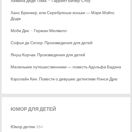
Хижина дяди Тома — Гарриет Бичер-Стоу
Ханс Бринкер, или Серебряные коньки ― Мэри Мэйпс
Додж
Моби Дик — Герман Мелвилл
Софья де Сегюр. Произведения для детей
Януш Корчак. Произведения для детей
Маленькие путешественники ― повесть Адольфа Бадэна
Кэролайн Кин. Повести о девушке-детективе Нэнси Дрю
ЮМОР
ДЛЯ ДЕТЕЙ
Юмор детям 16+