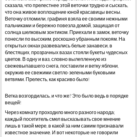
сказала, что прелестнее этой веточки трудно и сыскать,
что она живое воплощение юной красавицы весны.
Веточку отломили, графиня взяла ее своими нежными
пальчиками и бережно повезла домой, защищая от
солнца шелковым зонтиком. Приехали в замок, веточку
понесли по высоким, роскошно убранным покоям. На
открытых окнах развевались белые занавеси, в
блестящих, прозрачных вазах стояли букеты чудесных
цветов. В одну и ваз, словно вылепленную из
свежевыпавшего снега, поставили и ветку яблони,
окружив ее свежими светло-зелеными буковыми
ветвями. Прелесть, как красиво было!
Ветка возгордилась, и что же? Это было ведь в порядке
вещей!
Через комнату проходило много разного народа;
каждый посетитель смел высказывать свое мнение
лишь в такой мере, в какой за ним самим признавали
известное значение. И вот некоторые не говорили