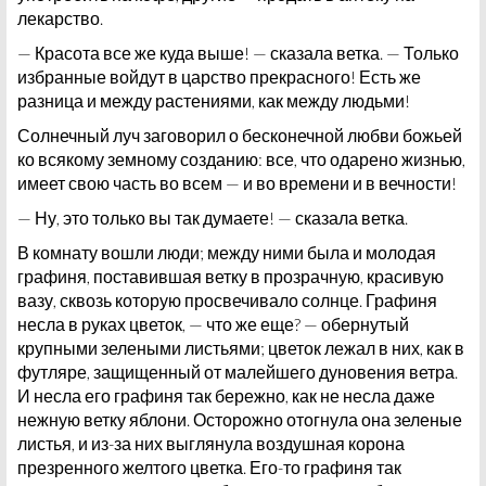
лекарство.
— Красота все же куда выше! — сказала ветка. — Только
избранные войдут в царство прекрасного! Есть же
разница и между растениями, как между людьми!
Солнечный луч заговорил о бесконечной любви божьей
ко всякому земному созданию: все, что одарено жизнью,
имеет свою часть во всем — и во времени и в вечности!
— Ну, это только вы так думаете! — сказала ветка.
В комнату вошли люди; между ними была и молодая
графиня, поставившая ветку в прозрачную, красивую
вазу, сквозь которую просвечивало солнце. Графиня
несла в руках цветок, — что же еще? — обернутый
крупными зелеными листьями; цветок лежал в них, как в
футляре, защищенный от малейшего дуновения ветра.
И несла его графиня так бережно, как не несла даже
нежную ветку яблони. Осторожно отогнула она зеленые
листья, и из-за них выглянула воздушная корона
презренного желтого цветка. Его-то графиня так