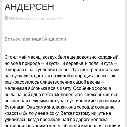
АНДЕРСЕН
Опубликовано: 08 августа 2014
Есть же разница! Андерсен
Стоял май месяц; воздух был еще довольно холодный,
но все в природе — и кусты, и деревья, и поля, и луга —
говорило о наступлении весны. Луга пестрели цветами:
распускались цветы и на живой изгороди; а возле как
раз красовалось олицетворение самой весны —
маленькая яблонька вся в цвету. Особенно хороша
была на ней одна ветка, молоденькая, свеженькая, вся
осыпанная нежными полураспустившимися розовыми
бутонами. Она сама знала, как она хороша; сознание
красоты было у нее в соку. Ветка поэтому ничуть не
удивилась, когда проезжавшая по дороге коляска
остановилась прямо перед яблоней и молодая графиня