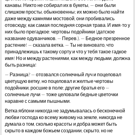
канавы. Никто не собирал их в букеты, — они были
слишком просты, обыкновенны; их можно было найти
даже между камнями мостовой, они пробивались
отовсюду, как самая последняя сорная трава. И имя-то у
них было прегадкое: чертовы подойники (датское
название одуванчиков. — Перев.). — Бедное презренное
растение! — сказала ветка. — Ты не виновато, что
принадлежишь к такому сорту и что у тебя такое гадкое
имя! Но и между растениями, как между людьми, должна
быть разница!
— Разница? — отозвался солнечный луч и поцеловал
цветущую ветку, но поцеловал и желтые чертовы
подойники, росшие в поле; другие братья его —
солнечные лучи — тоже целовали бедные цветочки
наравне с самыми пышными.
Ветка яблони никогда не задумывалась о бесконечной
любви господа ко всему живому на земле, никогда не
думала о том, сколько красоты и добра может быть
скрыто в каждом божьем создании, скрыто, но не