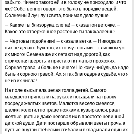
забыто. Ничего такого ей и в голову не приходило, и что
же? Собственно говоря, это было в порядке вещей!
Солнечный луч, луч света, понимал дело лучше.
— Как же ты близорука, слепа! — сказал он веточке. —
Какое это отверженное растение ты так жалеешь?
— Чертовы подойники! — сказала ветка. — Никогда из
них не делают букетов, их топчут ногами — слишком уж
их много! Семена же их летают над дорогой, как
стриженая шерсть, и пристают к платью прохожих.
Сорная трава, и больше ничего! Но кому-нибудь да надо
быть и сорною травой! Ах, я так благодарна судьбе, что я
не из их числа!
На поле высыпала целая толпа детей. Самого
младшего принесли на руках и посадили на травку
посреди желтых цветов. Малютка весело смеялся,
шалил, колотил по траве ножками, кувыркался, рвал
желтые цветы и даже целовал их в простоте невинной
детской души. Дети постарше обрывали цветы прочь, а
пустые внутри стебельки сгибали и вкладывали один их