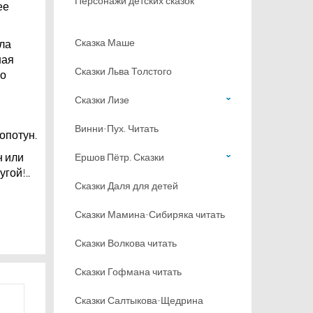
Персонажи детских сказок
ее
Сказка Маше
ыла
ная
Сказки Льва Толстого
го
Сказки Лизе
Винни-Пух. Читать
лопотун.
н или
Ершов Пётр. Сказки
гой!..
Сказки Даля для детей
Сказки Мамина-Сибиряка читать
Сказки Волкова читать
Сказки Гофмана читать
Сказки Салтыкова-Щедрина