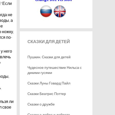
? Если
гда не
воды, а
ые
 ножку,
тся по-
СКАЗКИ
ДЛЯ ДЕТЕЙ
 у него
звлечь
Пушкин. Сказки для детей
о
Чудесное путешествие Нильса с
дикими гусями
воды,
и
Сказки Луны Говард Пайл
,
Сказки Беатрис Поттер
ельзя ли
Сказки о дружбе
л свое
Сказки о добре и доброте