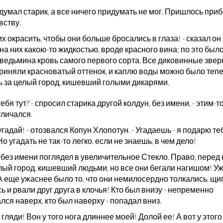
умал старик, а все ничего придумать не мог. Пришлось приб
вству.
их окрасить, чтобы они больше бросались в глаза! - сказал он 
на них какою-то жидкостью, вроде красного вина; по это был
а ведьмина кровь самого первого сорта. Все диковинные зве
приняли красноватый оттенок, и каплю воды можно было теп
ь за целый город, кишевший голыми дикарями.
 тебя тут? - спросил старика другой колдун, без имени, - этим-то
тличался.
 угадай! - отозвался Копун Хлопотун. - Угадаешь - я подарю те
Но угадать не так-то легко, если не знаешь, в чем дело!
 без имени поглядел в увеличительное Стекло. Право, перед
лый город, кишевший людьми, но все они бегали нагишом! Уж
А еще ужаснее было то, что они немилосердно толкались, щи
ь и рвали друг друга в клочья! Кто был внизу - непременно
ся наверх, кто был наверху - попадал вниз.
, гляди! Вон у того нога длиннее моей! Долой ее! А вот у этого