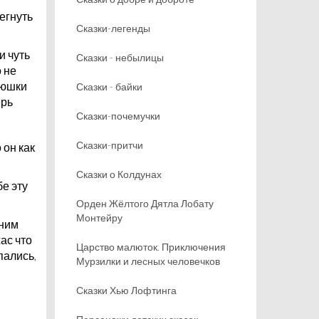
егнуть
Сказки-легенды
и чуть
Сказки - небылицы
о не
рюшки
Сказки - байки
ерь
Сказки-почемучки
Сказки-притчи
 он как
Сказки о Колдунах
бе эту
Орден Жёлтого Дятла Лобату
Монтейру
 ним
ас что
Царство малюток. Приключения
пались,
Мурзилки и лесных человечков
Сказки Хью Лофтинга