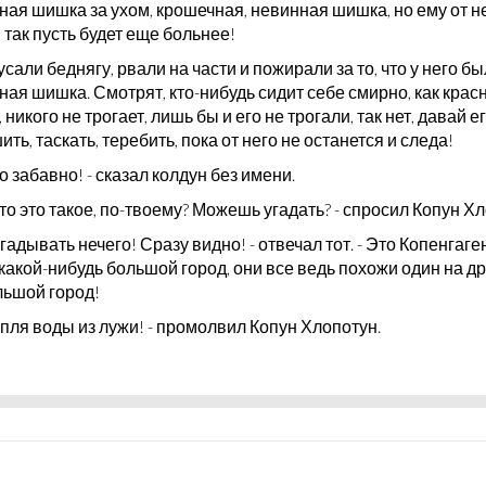
ная шишка за ухом, крошечная, невинная шишка, но ему от н
 так пусть будет еще больнее!
усали беднягу, рвали на части и пожирали за то, что у него б
ая шишка. Смотрят, кто-нибудь сидит себе смирно, как крас
 никого не трогает, лишь бы и его не трогали, так нет, давай е
ть, таскать, теребить, пока от него не останется и следа!
о забавно! - сказал колдун без имени.
 что это такое, по-твоему? Можешь угадать? - спросил Копун Х
 угадывать нечего! Сразу видно! - отвечал тот. - Это Копенгаге
какой-нибудь большой город, они все ведь похожи один на дру
льшой город!
апля воды из лужи! - промолвил Копун Хлопотун.