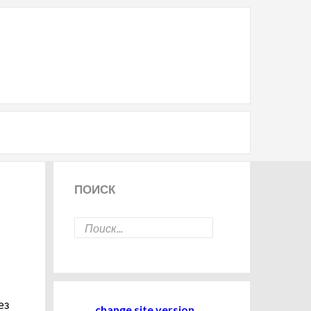
ПОИСК
ез
change site version