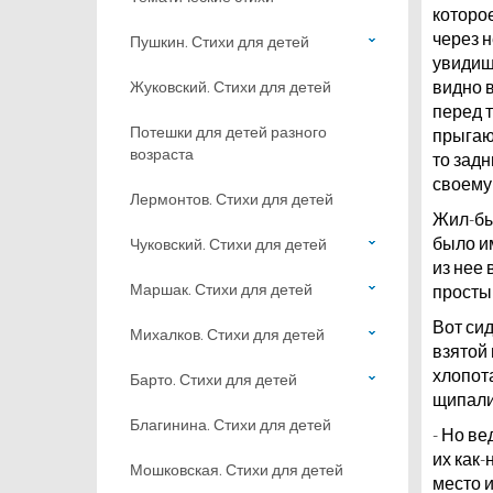
которое
через н
Пушкин. Стихи для детей
увидиш
видно в
Жуковский. Стихи для детей
перед т
Потешки для детей разного
прыгают
возраста
то задн
своему
Лермонтов. Стихи для детей
Жил-был
было и
Чуковский. Стихи для детей
из нее 
Маршак. Стихи для детей
простым
Вот сид
Михалков. Стихи для детей
взятой
хлопота
Барто. Стихи для детей
щипали
Благинина. Стихи для детей
- Но ве
их как-
Мошковская. Стихи для детей
место и