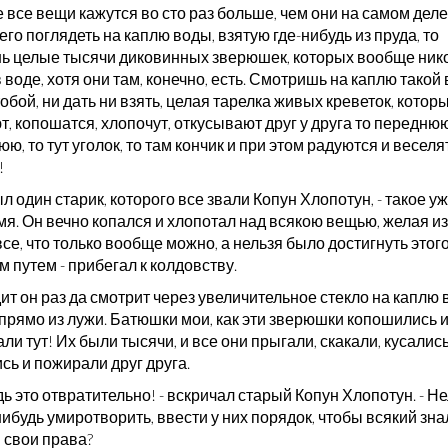
 все вещи кажутся во сто раз больше, чем они на самом деле
его поглядеть на каплю воды, взятую где-нибудь из пруда, то
ь целые тысячи диковинных зверюшек, которых вообще нико
 воде, хотя они там, конечно, есть. Смотришь на каплю такой 
обой, ни дать ни взять, целая тарелка живых креветок, котор
, копошатся, хлопочут, откусывают друг у друга то переднюю
юю, то тут уголок, то там кончик и при этом радуются и веселя
!
 один старик, которого все звали Копун Хлопотун, - такое уж
мя. Он вечно копался и хлопотал над всякою вещью, желая и
все, что только вообще можно, а нельзя было достигнуть этог
 путем - прибегал к колдовству.
ит он раз да смотрит через увеличительное стекло на каплю 
 прямо из лужи. Батюшки мои, как эти зверюшки копошились 
ли тут! Их были тысячи, и все они прыгали, скакали, кусались
сь и пожирали друг друга.
дь это отвратительно! - вскричал старый Копун Хлопотун. - Н
нибудь умиротворить, ввести у них порядок, чтобы всякий зна
 свои права?