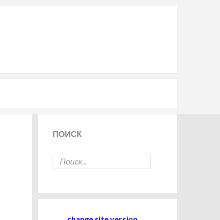
ПОИСК
change site version