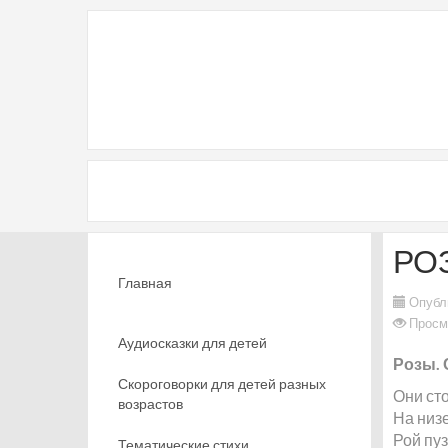
РО
Главная
Опубл
Просм
Аудиосказки для детей
Розы. 
Скороговорки для детей разных
Они сто
возрастов
На низ
Рой пу
Тематические стихи