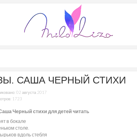
ЗЫ. САША ЧЕРНЫЙ СТИХИ
иковано: 02 августа 2017
отров: 1723
Саша Черный стихи для детей читать
ят в бокале
еньком столе.
зырьков вдоль стебля