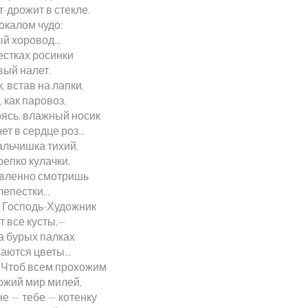
-дрожит в стекле.
окалом чудо:
й хоровод...
естках росинки
вый налет.
, встав на лапки,
 как паровоз,
рясь, влажный носик
ет в сердце роз...
альчишка тихий,
епко кулачки,
ивленно смотришь
лепестки...
 Господь-Художник
т все кусты,—
а бурых палках
аются цветы...
 Чтоб всем прохожим
ожий мир милей,
е — тебе — котенку