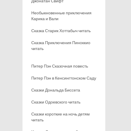
Джонатан Свифт
Необыкновенные приключения
Карика и Вали
Сказка Старик Хоттабыч читать
Сказка Приключения Пиноккио
читать
Питер Пэн Сказочная повесть
Питер Пэн в Кенсингтонском Саду
Сказки Дональда Биссета
Сказки Одоевского читать
Сказки короткие на ночь детям
читать