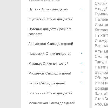
Сквозит
А над б
Пушкин. Стихи для детей
Румяны
Жуковский. Стихи для детей
На леп
И мато
Потешки для детей разного
Котенок
возраста
Пыхтит,
И, жму
Лермонтов. Стихи для детей
Все тыч
А ты, м
Чуковский. Стихи для детей
Сжав кр
Так уд
Маршак. Стихи для детей
На эти 
Весной
Михалков. Стихи для детей
Обходи
И вот н
Барто. Стихи для детей
Вскрыв
Благинина. Стихи для детей
Зачем?
Стал Б
Мошковская. Стихи для детей
Чтоб мн