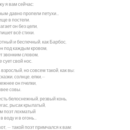
у я вам сейчас:
ым-давно пропели петухи...
еще в постели.
гает он без цели,
пишет всё стихи.
отный и беспечный, как Барбос,
он под каждым кровом,
т звонким словом,
е сует свой нос.
 взрослый, но совсем такой, как вы:
казки, солнце, елки,—
лежнее он пчелки,
ивее совы.
есть белоснежный, резвый конь,
егас, рысак крылатый,
ем поэт лохматый
в воду и в огонь...
вот, — такой поэт примчался к вам: