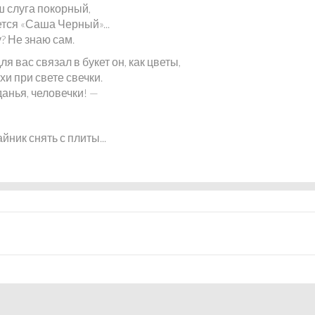
ш слуга покорный,
тся «Саша Черный»...
? Не знаю сам.
ля вас связал в букет он, как цветы,
хи при свете свечки.
анья, человечки! —
йник снять с плиты...