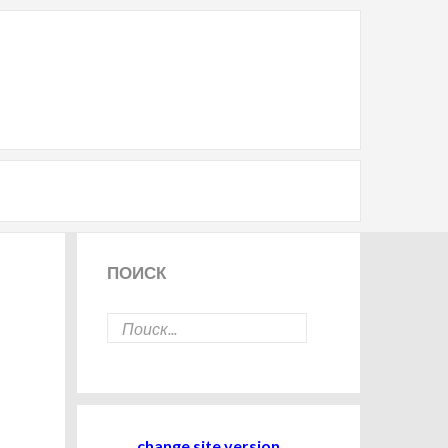
ПОИСК
change site version