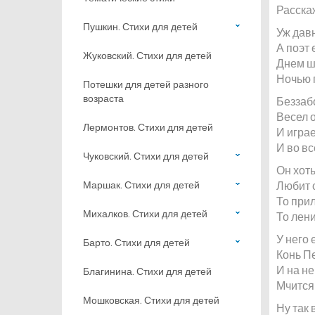
Расскаж
Пушкин. Стихи для детей
Уж давн
А поэт 
Жуковский. Стихи для детей
Днем ша
Ночью 
Потешки для детей разного
возраста
Беззаб
Весел 
Лермонтов. Стихи для детей
И играе
И во вс
Чуковский. Стихи для детей
Он хоть
Маршак. Стихи для детей
Любит с
То при
Михалков. Стихи для детей
То лен
У него 
Барто. Стихи для детей
Конь П
И на н
Благинина. Стихи для детей
Мчится 
Мошковская. Стихи для детей
Ну так 