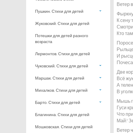
Ветер в
Пушкин. Стихи для детей
Фыркну
К сену 
Жуковский. Стихи для детей
Смотрит 
Кто там
Потешки для детей разного
возраста
Поросе
Рыльце
Лермонтов. Стихи для детей
И рысц
Почесат
Чуковский. Стихи для детей
Две ко
Маршак. Стихи для детей
Всё жую
А теле
Михалков. Стихи для детей
В уголк
Мышь гу
Барто. Стихи для детей
Гуси кр
Что при
Благинина. Стихи для детей
Май? З
Мошковская. Стихи для детей
Ветер ч