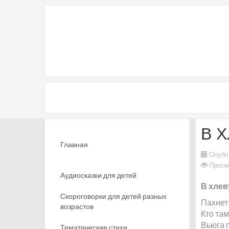
В 
Главная
Опубл
Просм
Аудиосказки для детей
В хлев
Скороговорки для детей разных
Пахнет
возрастов
Кто там
Вьюга 
Тематические стихи