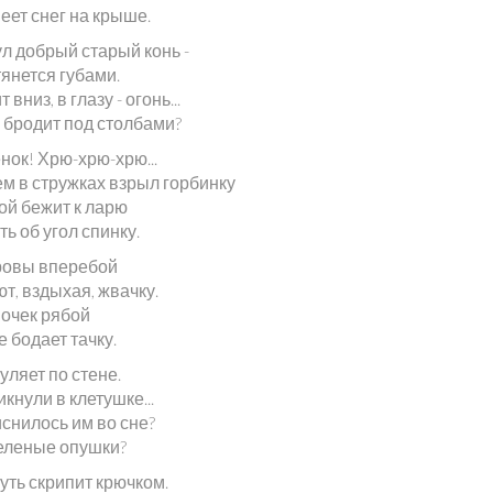
еет снег на крыше.
л добрый старый конь -
тянется губами.
вниз, в глазу - огонь...
 бродит под столбами?
нок! Хрю-хрю-хрю...
м в стружках взрыл горбинку
ой бежит к ларю
ь об угол спинку.
ровы вперебой
т, вздыхая, жвачку.
ночек рябой
е бодает тачку.
ляет по стене.
икнули в клетушке...
снилось им во сне?
еленые опушки?
уть скрипит крючком.