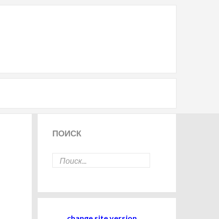
И
ПОИСК
change site version