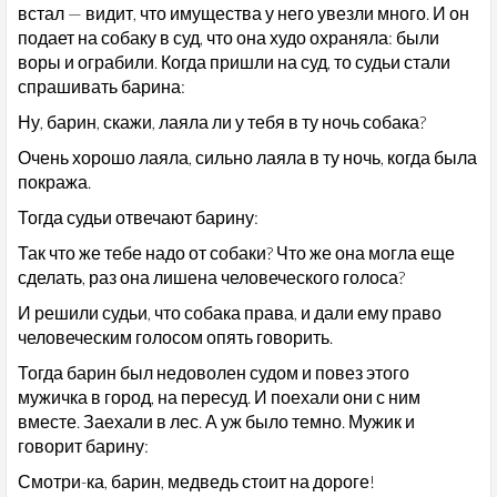
встал — видит, что имущества у него увезли много. И он
подает на собаку в суд, что она худо охраняла: были
воры и ограбили. Когда пришли на суд, то судьи стали
спрашивать барина:
Ну, барин, скажи, лаяла ли у тебя в ту ночь собака?
Очень хорошо лаяла, сильно лаяла в ту ночь, когда была
покража.
Тогда судьи отвечают барину:
Так что же тебе надо от собаки? Что же она могла еще
сделать, раз она лишена человеческого голоса?
И решили судьи, что собака права, и дали ему право
человеческим голосом опять говорить.
Тогда барин был недоволен судом и повез этого
мужичка в город, на пересуд. И поехали они с ним
вместе. Заехали в лес. А уж было темно. Мужик и
говорит барину:
Смотри-ка, барин, медведь стоит на дороге!