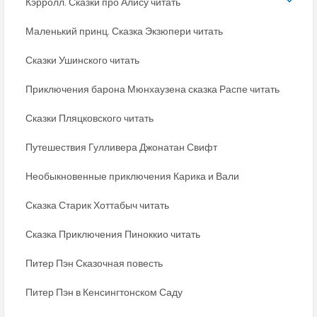
Кэрролл. Сказки про Алису читать
Маленький принц. Сказка Экзюпери читать
Сказки Ушинского читать
Приключения барона Мюнхаузена сказка Распе читать
Сказки Пляцковского читать
Путешествия Гулливера Джонатан Свифт
Необыкновенные приключения Карика и Вали
Сказка Старик Хоттабыч читать
Сказка Приключения Пиноккио читать
Питер Пэн Сказочная повесть
Питер Пэн в Кенсингтонском Саду