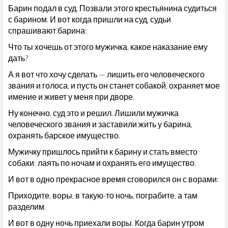
Барин подал в суд. Позвали этого крестьянина судиться
с барином. И вот когда пришли на суд, судьи
спрашивают барина:
Что ты хочешь от этого мужичка, какое наказание ему
дать?
А я вот что хочу сделать — лишить его человеческого
звания и голоса, и пусть он станет собакой, охраняет мое
имение и живет у меня при дворе.
Ну конечно, суд это и решил. Лишили мужичка
человеческого звания и заставили жить у барина,
охранять барское имущество.
Мужичку пришлось прийти к барину и стать вместо
собаки: лаять по ночам и охранять его имущество.
И вот в одно прекрасное время сговорился он с ворами:
Приходите, воры, в такую-то ночь, пограбите, а там
разделим.
И вот в одну ночь приехали воры. Когда барин утром