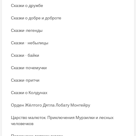
Сказки о дружбе
Сказки о добре и доброте
Сказки-легенды
Сказки - небылицы
Сказки - байки
Сказки-почемучки
Сказки-притчи
Сказки о Колдунах
Орден Жёлтого Дятла Лобату Монтейру
Царство малюток. Приключения Мурзилки и лесных
человечков
Персонажи детских сказок