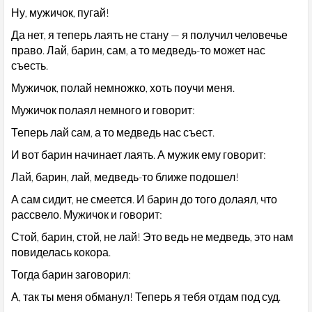
Ну, мужичок, пугай!
Да нет, я теперь лаять не стану — я получил человечье
право. Лай, барин, сам, а то медведь-то может нас
съесть.
Мужичок, полай немножко, хоть поучи меня.
Мужичок полаял немного и говорит:
Теперь лай сам, а то медведь нас съест.
И вот барин начинает лаять. А мужик ему говорит:
Лай, барин, лай, медведь-то ближе подошел!
А сам сидит, не смеется. И барин до того долаял, что
рассвело. Мужичок и говорит:
Стой, барин, стой, не лай! Это ведь не медведь, это нам
повиделась кокора.
Тогда барин заговорил:
А, так ты меня обманул! Теперь я тебя отдам под суд.