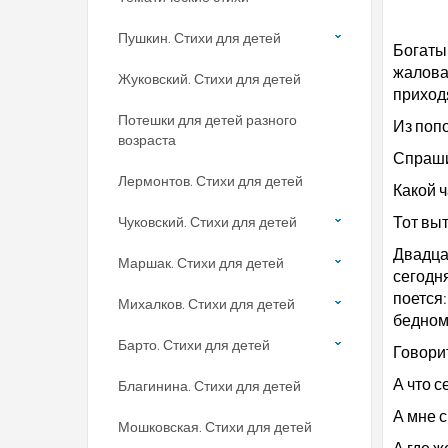
Пушкин. Стихи для детей
Богаты
жалова
Жуковский. Стихи для детей
приходя
Потешки для детей разного
Из поп
возраста
Спраши
Лермонтов. Стихи для детей
Какой 
Тот выт
Чуковский. Стихи для детей
Двадца
Маршак. Стихи для детей
сегодня
поется:
Михалков. Стихи для детей
бедному
Барто. Стихи для детей
Говори
А что 
Благинина. Стихи для детей
А мне с
Мошковская. Стихи для детей
А где 