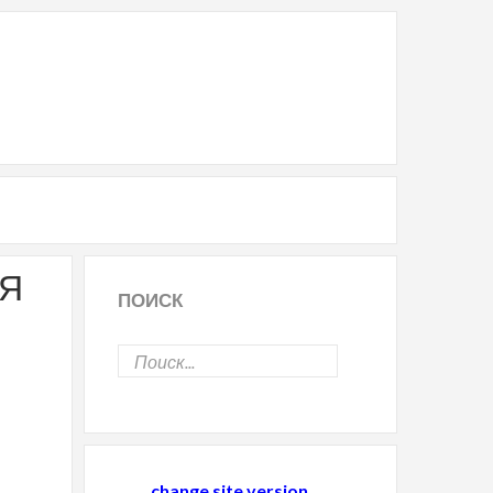
АЯ
ПОИСК
change site version