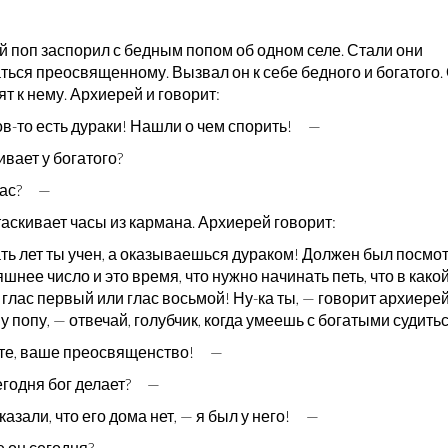
й поп заспорил с бедным попом об одном селе. Стали они
ться преосвященному. Вызвал он к себе бедного и богатого.
т к нему. Архиерей и говорит:
ов-то есть дураки! Нашли о чем спорить! —
вает у богатого?
час? —
аскивает часы из кармана. Архиерей говорит:
ть лет ты учен, а оказываешься дураком! Должен был посмот
шнее число и это время, что нужно начинать петь, что в какой
 глас первый или глас восьмой! Ну-ка ты, — говорит архиере
 попу, — отвечай, голубчик, когда умеешь с богатыми судит
те, ваше преосвященство! —
сегодня бог делает? —
казали, что его дома нет, — я был у него! —
же он сегодня? —