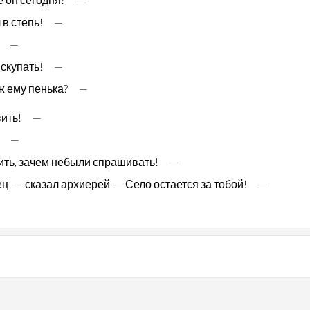
 в степь! —
? —
 скупать! —
 ж ему пенька? —
 вить! —
о? —
бить, зачем небыли спрашивать! —
ц! — сказал архиерей. — Село остается за тобой! —