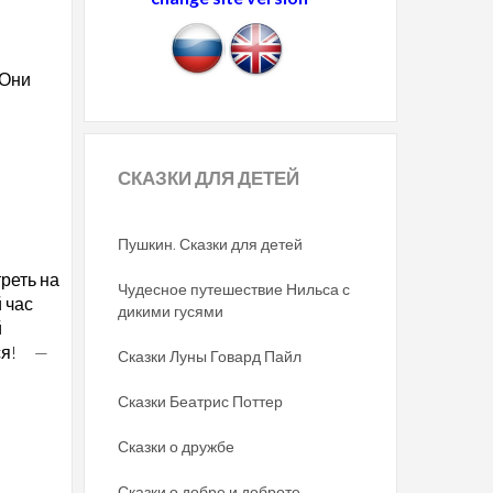
 Они
СКАЗКИ
ДЛЯ ДЕТЕЙ
Пушкин. Сказки для детей
реть на
Чудесное путешествие Нильса с
 час
дикими гусями
й
ься! —
Сказки Луны Говард Пайл
Сказки Беатрис Поттер
Сказки о дружбе
Сказки о добре и доброте