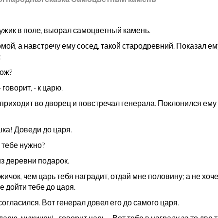
ужик в поле, выорал самоцветный камень.
мой, а навстречу ему сосед, такой стародревний. Показал ем
:
гож?
- говорит, - к царю.
 приходит во дворец и повстречал генерала. Поклонился ему
ка! Доведи до царя.
 тебе нужно?
из деревни подарок.
ужичок, чем царь тебя наградит, отдай мне половину; а не хоч
е дойти тебе до царя.
огласился. Вот генерал довел его до самого царя.
дарю, мужичок! - говорит царь. - Вот тебе в награду за то две