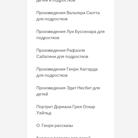
Произведения Вальтера Скотта
для подростков
Произведения Луи Буссенара для
подростков
Произведения Рафаэля
Сабатини для подростков
Произведения Генри Хаггарда
для подростков
Произведения Эдит Несбит для
детей
Портрет Дориана Грея Оскар
Уайльд
О. Генри рассказы
Киплинг повести для детей