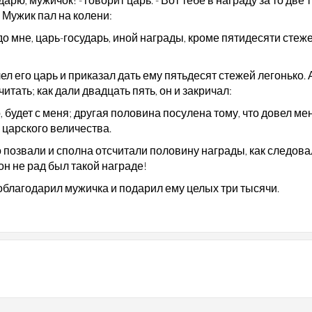
 Мужик пал на колени:
до мне, царь-государь, иной награды, кроме пятидесяти стеж
л его царь и приказал дать ему пятьдесят стежей легонько. 
читать; как дали двадцать пять, он и закричал:
, будет с меня; другая половина посулена тому, что довел ме
 царского величества.
о позвали и сполна отсчитали половину награды, как следова
он не рад был такой награде!
облагодарил мужичка и подарил ему целых три тысячи.