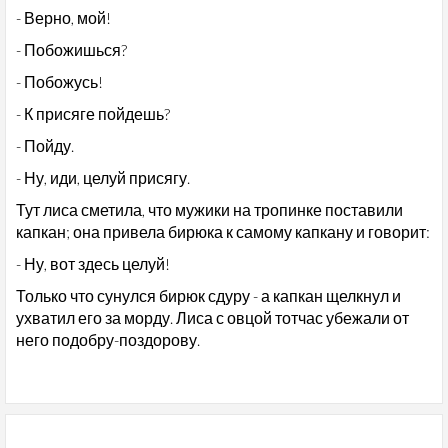
- Верно, мой!
- Побожишься?
- Побожусь!
- К присяге пойдешь?
- Пойду.
- Ну, иди, целуй присягу.
Тут лиса сметила, что мужики на тропинке поставили
капкан; она привела бирюка к самому капкану и говорит:
- Ну, вот здесь целуй!
Только что сунулся бирюк сдуру - а капкан щелкнул и
ухватил его за морду. Лиса с овцой тотчас убежали от
него подобру-поздорову.