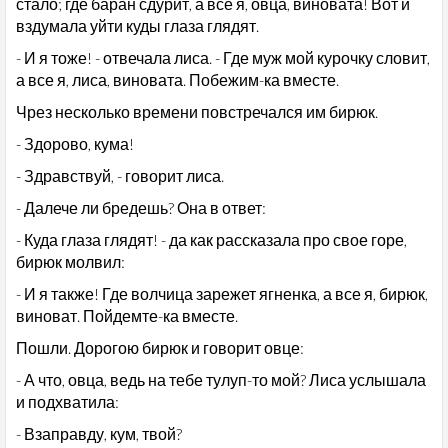
стало; где баран сдурит, а все я, овца, виновата! Вот и
вздумала уйти куды глаза глядят.
- И я тоже! - отвечала лиса. - Где муж мой курочку словит,
а все я, лиса, виновата. Побежим-ка вместе.
Чрез несколько времени повстречался им бирюк.
- Здорово, кума!
- Здравствуй, - говорит лиса.
- Далече ли бредешь? Она в ответ:
- Куда глаза глядят! - да как рассказала про свое горе,
бирюк молвил:
- И я также! Где волчица зарежет ягненка, а все я, бирюк,
виноват. Пойдемте-ка вместе.
Пошли. Дорогою бирюк и говорит овце:
- А что, овца, ведь на тебе тулуп-то мой? Лиса услышала
и подхватила:
- Взаправду, кум, твой?