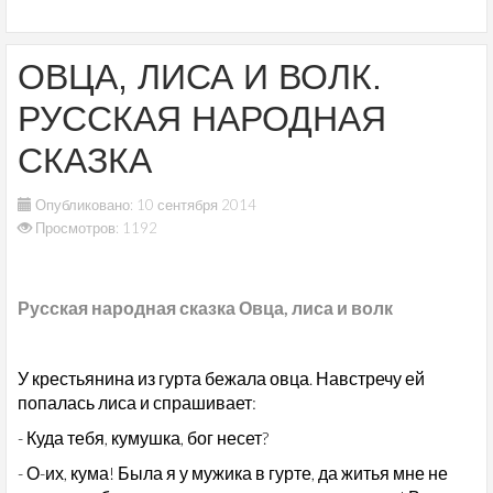
ОВЦА, ЛИСА И ВОЛК.
РУССКАЯ НАРОДНАЯ
СКАЗКА
Опубликовано: 10 сентября 2014
Просмотров: 1192
Русская народная сказка Овца, лиса и волк
У крестьянина из гурта бежала овца. Навстречу ей
попалась лиса и спрашивает:
- Куда тебя, кумушка, бог несет?
- О-их, кума! Была я у мужика в гурте, да житья мне не