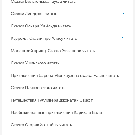
Сказки Вильгельма Гауфа читать
Сказки Линдгрен читать
Сказки Оскара Уайльда читать
Кэрролл. Сказки про Алису читать
Маленький принц. Сказка Экзюпери читать
Сказки Ушинского читать
Приключения барона Мюнхаузена сказка Распе читать
Сказки Пляцковского читать
Путешествия Гулливера Джонатан Свифт
Необыкновенные приключения Карика и Вали
Сказка Старик Хоттабыч читать