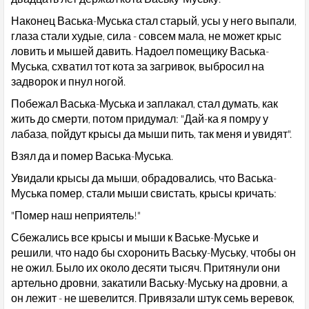
Наконец Васька-Муська стал старый, усы у него выпали,
глаза стали худые, сила - совсем мала, не может крыс
ловить и мышей давить. Надоел помещику Васька-
Муська, схватил тот кота за загривок, выбросил на
задворок и пнул ногой.
Побежал Васька-Муська и заплакал, стал думать, как
жить до смерти, потом придумал: "Дай-ка я помру у
лабаза, пойдут крысы да мыши пить, так меня и увидят".
Взял да и помер Васька-Муська.
Увидали крысы да мыши, обрадовались, что Васька-
Муська помер, стали мыши свистать, крысы кричать:
"Помер наш неприятель!"
Сбежались все крысы и мыши к Ваське-Муське и
решили, что надо бы схоронить Ваську-Муську, чтобы он
не ожил. Было их около десяти тысяч. Притянули они
артельно дровни, закатили Ваську-Муську на дровни, а
он лежит - не шевелится. Привязали штук семь веревок,