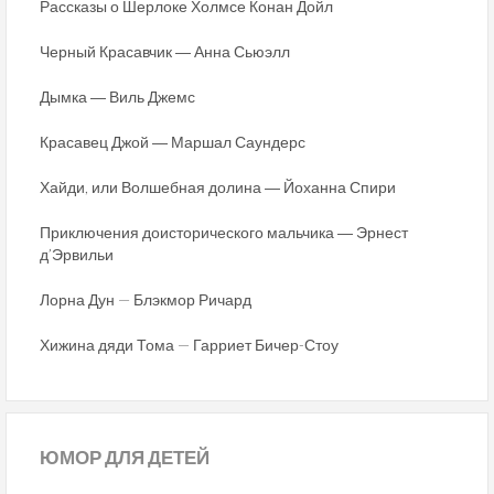
Рассказы о Шерлоке Холмсе Конан Дойл
Черный Красавчик ― Анна Сьюэлл
Дымка ― Виль Джемс
Красавец Джой ― Маршал Саундерс
Хайди, или Волшебная долина ― Йоханна Спири
Приключения доисторического мальчика ― Эрнест
д’Эрвильи
Лорна Дун — Блэкмор Ричард
Хижина дяди Тома — Гарриет Бичер-Стоу
ЮМОР
ДЛЯ ДЕТЕЙ