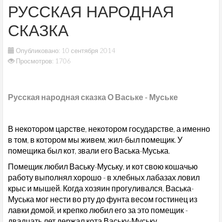
РУССКАЯ НАРОДНАЯ
СКАЗКА
Опубликовано: 10 сентября 2014
Просмотров: 1706
Русская народная сказка О Ваське - Муське
В некотором царстве, некотором государстве, а именно
в том, в котором мы живем, жил-был помещик. У
помещика был кот, звали его Васька-Муська.
Помещик любил Ваську-Муську, и кот свою кошачью
работу выполнял хорошо - в хлебных лабазах ловил
крыс и мышей. Когда хозяин прогуливался, Васька-
Муська мог нести во рту до фунта весом гостинец из
лавки домой, и крепко любил его за это помещик -
двадцать лет держал кота Ваську-Муську.