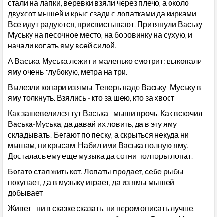
стали на лапки, веревки взяли через плечо, а около
двухсот мышей и крыс сзади с лопатками да кирками.
Все идут радуются, присвистывают. Притянули Ваську-
Муську на песочное место, на боровинку на сухую, и
начали копать яму всей силой.
А Васька-Муська лежит и маленько смотрит: выкопали
яму очень глубокую, метра на три.
Вылезли копари из ямы. Теперь надо Ваську -Муську в
яму толкнуть. Взялись - кто за шею, кто за хвост
Как зашевелился тут Васька - мыши прочь. Как вскочил
Васька-Муська, да давай их ловить, да в эту яму
складывать! Бегают по песку, а скрыться некуда ни
мышам, ни крысам. Набил ими Васька полную яму.
Досталась ему еще музыка да сотни полторы лопат.
Богато стал жить кот. Лопаты продает, себе рыбы
покупает, да в музыку играет, да из ямы мышей
добывает
Живет - ни в сказке сказать, ни пером описать лучше,