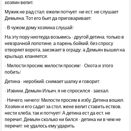
хозяин велит.
Мужик не рад стал: ежели потчует -не ест, не слушает
Демьяна. Тот его бьет да приговаривает:
- В чужом дому хозяина слушай!
На эту пору ниоткуда возьмись - другой детина, только в
невзрачной лопотине, а парень бойкий, без спросу
отворяет ворота, заезжает в ограду; а Демьян вышел на
крыльцо, кланяется:
- Милости просим, милости просим! - Охота и этого
побить!
Детина - неробкий, снимает шапку и говорит:
- Извини, Демьян Ильич, я не спросился - заехал.
- Ничего, ничего! Милости просим в избу. Детина вошел.
Хозяин и его садит за стол, жене велит ставить ествов,
нести хлеба, так и потчует! А детина ест да ест, не
перечит. Демьян сколько ни бился - детина ни в чем не
перечит: не удалось ему ударить.