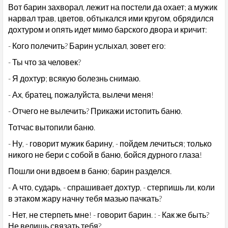
Вот барин захворал, лежит на постели да охает; а мужик
нарвал трав, цветов, обтыкался ими кругом, обрядился
дохтуром и опять идет мимо барского двора и кричит:
- Кого полечить? Барин услыхал, зовет его:
- Ты что за человек?
- Я дохтур; всякую болезнь снимаю.
- Ах, братец, пожалуйста, вылечи меня!
- Отчего не вылечить? Прикажи истопить баню.
Тотчас вытопили баню.
- Ну, - говорит мужик барину, - пойдем лечиться; только
никого не бери с собой в баню, бойся дурного глаза!
Пошли они вдвоем в баню; барин разделся.
- А что, сударь, - спрашивает дохтур, - стерпишь ли, коли
в этаком жару начну тебя мазью пачкать?
- Нет, не стерпеть мне! - говорит барин. : - Как же быть?
Не велишь связать тебя?