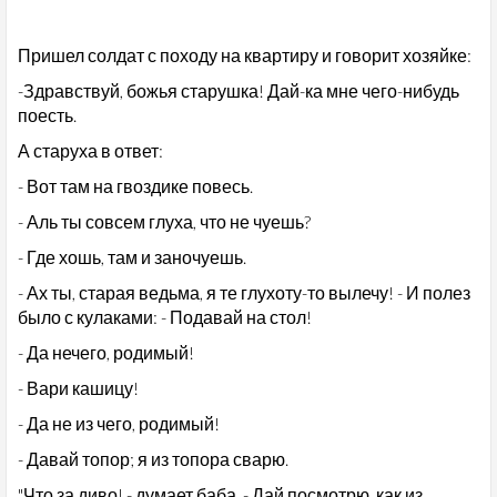
Пришел солдат с походу на квартиру и говорит хозяйке:
-Здравствуй, божья старушка! Дай-ка мне чего-нибудь
поесть.
А старуха в ответ:
- Вот там на гвоздике повесь.
- Аль ты совсем глуха, что не чуешь?
- Где хошь, там и заночуешь.
- Ах ты, старая ведьма, я те глухоту-то вылечу! - И полез
было с кулаками: - Подавай на стол!
- Да нечего, родимый!
- Вари кашицу!
- Да не из чего, родимый!
- Давай топор; я из топора сварю.
"Что за диво! - думает баба. - Дай посмотрю, как из