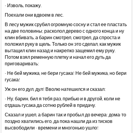
- Изволь, покажу.
Поехали они вдвоем в лес.
В лесу мужик срубил огромную сосну и стал ее пластать
на две половины; расколол дерево с одного конца и ну
клин вбивать, а барин смотрел, смотрел, да спроста и
положил руку в щель. Только он это сделал, как мужик
вытащил клин назад и накрепко защемил ему руку.
Потом взял ременную плетку и начал его дуть да
приговаривать:
- Не бей мужика, не бери гусака! Не бей мужика, но бери
гусака!
Уж он его дул, дул! Вволю натешился и сказал:
- Ну, барин, бил я тебя раз, прибью и в другой, коли не
отдашь гусака да сотню рублей в придачу.
Сказал и ушел, а барин так и пробыл до вечера: дома-то
поздно хватились его, да пока нашли да из тисков
высвободили - времени и многонько ушло!