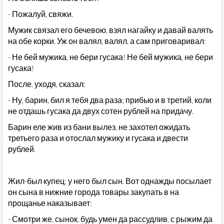
- Пожалуй, свяжи.
Мужик связал его бечевою, взял нагайку и давай валять
на обе корки. Уж он валял, валял, а сам приговаривал:
- Не бей мужика, не бери гусака! Не бей мужика, не бери
гусака!
После, уходя, сказал:
- Ну, барин, бил я тебя два раза; прибью и в третий, коли
не отдашь гусака да двух сотен рублей на придачу.
Барин еле жив из бани вылез, не захотел ожидать
третьего раза и отослал мужику и гусака и двести
рублей.
Жил-был купец; у него был сын. Вот однажды посылает
он сына в нижние города товары закупать в на
прощанье наказывает:
- Смотри же, сынок, будь умен да рассудлив, с рыжим да