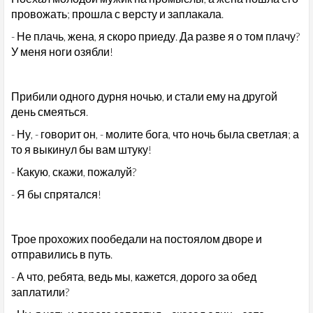
провожать; прошла с версту и заплакала.
- Не плачь, жена, я скоро приеду. Да разве я о том плачу?
У меня ноги озябли!
Прибили одного дурня ночью, и стали ему на другой
день смеяться.
- Ну, - говорит он, - молите бога, что ночь была светлая; а
то я выкинул бы вам штуку!
- Какую, скажи, пожалуй?
- Я бы спрятался!
Трое прохожих пообедали на постоялом дворе и
отправились в путь.
- А что, ребята, ведь мы, кажется, дорого за обед
заплатили?