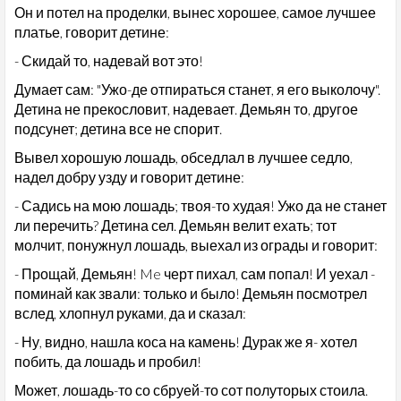
Он и потел на проделки, вынес хорошее, самое лучшее
платье, говорит детине:
- Скидай то, надевай вот это!
Думает сам: "Ужо-де отпираться станет, я его выколочу".
Детина не прекословит, надевает. Демьян то, другое
подсунет; детина все не спорит.
Вывел хорошую лошадь, обседлал в лучшее седло,
надел добру узду и говорит детине:
- Садись на мою лошадь; твоя-то худая! Ужо да не станет
ли перечить? Детина сел. Демьян велит ехать; тот
молчит, понужнул лошадь, выехал из ограды и говорит:
- Прощай, Демьян! Me черт пихал, сам попал! И уехал -
поминай как звали: только и было! Демьян посмотрел
вслед, хлопнул руками, да и сказал:
- Ну, видно, нашла коса на камень! Дурак же я- хотел
побить, да лошадь и пробил!
Может, лошадь-то со сбруей-то сот полуторых стоила.