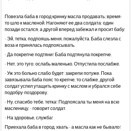
Повезла баба в город кринку масла продавать; время-
то шло к масленой. Нагоняют ее два солдата: один
позади остался, а другой вперед забежал и просит бабу:
- Эй, тетка, подпояшь меня, пожалуйста. Баба слезла с
воза и принялась подпоясывать.
- Да покрепче подтяни! Баба подтянула покрепче.
- Нет, это туго; ослабь маленько. Отпустила послабже.
- Уж это больно слабо будет: закрепи потуже. Пока
завязывала баба пояс то крепче, то слабже, другой
солдат успел утащить кринку с маслом и убрался себе
подобру-поздорову.
- Ну, спасибо тебе, тетка! Подпоясала ты меня на всю
масленицу, - говорит солдат.
- На здоровье, служба!
Приехала баба в город, хвать - а масла как не бывало!