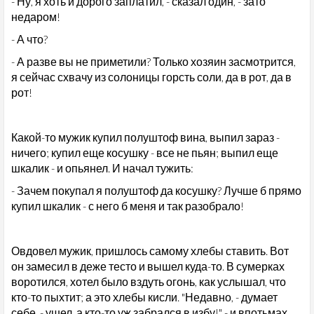
- Ну, я хоть и дорого заплатил, - сказал один, - зато
недаром!
- А что?
- А разве вы не приметили? Только хозяин засмотрится,
я сейчас схвачу из солоницы горсть соли, да в рот, да в
рот!
Какой-то мужик купил полуштоф вина, выпил зараз -
ничего; купил еще косушку - все не пьян; выпил еще
шкалик - и опьянел. И начал тужить:
- Зачем покупал я полуштоф да косушку? Лучше б прямо
купил шкалик - с него б меня и так разобрало!
Овдовел мужик, пришлось самому хлебы ставить. Вот
он замесил в деже тесто и вышел куда-то. В сумерках
воротился, хотел было вздуть огонь, как услышал, что
кто-то пыхтит; а это хлебы кисли. "Недавно, - думает
себе, - ушел, а кто-то уж забрался в избу!" - и впотьмах