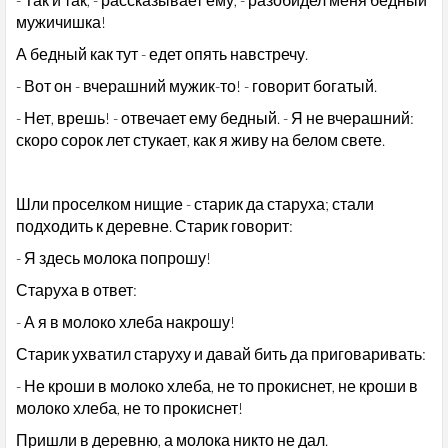
мужичишка!
А бедный как тут - едет опять навстречу.
- Вот он - вчерашний мужик-то! - говорит богатый.
- Нет, врешь! - отвечает ему бедный. - Я не вчерашний:
скоро сорок лет стукает, как я живу на белом свете.
Шли проселком нищие - старик да старуха; стали
подходить к деревне. Старик говорит:
- Я здесь молока попрошу!
Старуха в ответ:
- А я в молоко хлеба накрошу!
Старик ухватил старуху и давай бить да приговаривать:
- Не кроши в молоко хлеба, не то прокиснет, не кроши в
молоко хлеба, не то прокиснет!
Пришли в деревню, а молока никто не дал.