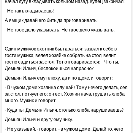
начал дугу вкладывать кольцом назад. Купец закричал:
- Не так вкладываешь!
А ямщик давай его бить да приговаривать:
- Не твое дело указывать! Не твое дело указывать!
Один мужичок охотник был драться; зазвал к себе в
гости мужика, велел хозяйке собрать на стол, велит
гостю садиться за стол. Тот отговаривается: - Что ты,
Демьян Ильич, беспокоишься напрасно?
Демьян Ильич ему плюху, да и по щеке, и говорит:
- В чужом доме хозяина слушай! Тому нечего делать, сел
за стол, потчует его; он ест. Хозяин начал рушать хлеба
много. Мужик и говорит:
- Куда ты, Демьян Ильич, столько хлеба нарушиваешь?
Демьян Ильич и другу ему чику.
- Не указывай, - говорит, - в чужом доме! Делай то, чего