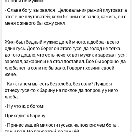
о собой об мужике:
- Слава богу, вырвался! Целовальник рыжий плутоват, а
этот еще плутоватей; коли б с ним связался, кажись, он с
меня с живого бы кожу снял!
Жил-был бедный мужик; детей много, а добра - всего
один гусь. Долго берег он этого гуся, да голод не тетка:
до того дошло, что есть нечего: вот мужик и зарезал гуся;
зарезал, зажарил и на стол поставил. Все бы хорошо, да
хлеба нет, а соли не бывало. Говорит хозяин своей
жене:
- Как станем мы есть без хлеба, без соли? Лучше я
отнесу гуся-то к барину на поклон да попрошу у него
хлеба.
- Ну что ж, с богом!
Приходит к барину:
- Принес вашей милости гуська на поклон; чем богат,
тем и рад. Не побрезгуй, родимый!