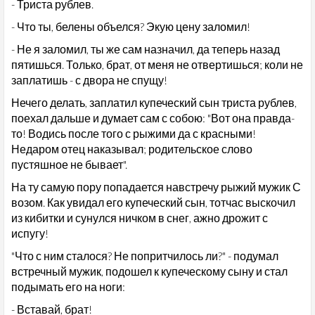
- Триста рублев.
- Что ты, белены объелся? Экую цену заломил!
- Не я заломил, ты же сам назначил, да теперь назад
пятишься. Только, брат, от меня не отвертишься; коли не
заплатишь - с двора не спущу!
Нечего делать, заплатил купеческий сын триста рублев,
поехал дальше и думает сам с собою: "Вот она правда-
то! Водись после того с рыжими да с красными!
Недаром отец наказывал; родительское слово
пустяшное не бывает".
На ту самую пору попадается навстречу рыжий мужик С
возом. Как увидал его купеческий сын, тотчас выскочил
из кибитки и сунулся ничком в снег, ажно дрожит с
испугу!
"Что с ним сталося? Не попритчилось ли?" - подумал
встречный мужик, подошел к купеческому сыну и стал
подымать его на ноги:
- Вставай, брат!