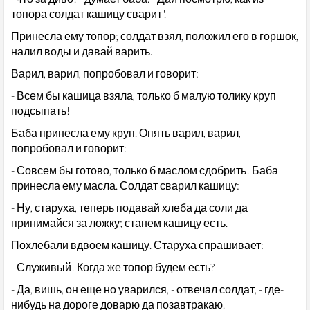
топора солдат кашицу сварит".
Принесла ему топор; солдат взял, положил его в горшок,
налил воды и давай варить.
Варил, варил, попробовал и говорит:
- Всем бы кашица взяла, только б малую толику круп
подсыпать!
Баба принесла ему круп. Опять варил, варил,
попробовал и говорит:
- Совсем бы готово, только б маслом сдобрить! Баба
принесла ему масла. Солдат сварил кашицу:
- Ну, старуха, теперь подавай хлеба да соли да
принимайся за ложку; станем кашицу есть.
Похлебали вдвоем кашицу. Старуха спрашивает:
- Служивый! Когда же топор будем есть?
- Да, вишь, он еще но уварился, - отвечал солдат, - где-
нибудь на дороге доварю да позавтракаю.