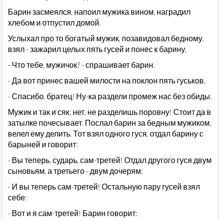
Барин засмеялся, напоил мужика вином, наградил
хлебом и отпустил домой.
Услыхал про то богатый мужик, позавидовал бедному,
взял - зажарил целых пять гусей и понес к барину,
- Что тебе, мужичок? - спрашивает барин.
- Да вот принес вашей милости на поклон пять гуськов.
- Спасибо, братец! Ну-ка раздели промеж нас без обиды.
Мужик и так и сяк; нет, не разделишь поровну! Стоит да в
затылке почесывает. Послал барин за бедным мужиком,
велел ему делить. Тот взял одного гуся, отдал барину с
барыней и говорит:
- Вы теперь, сударь, сам-третей! Отдал другого гуся двум
сыновьям, а третьего - двум дочерям:
- И вы теперь сам-третей! Остальную пару гусей взял
себе:
- Вот и я сам-третей! Барин говорит: