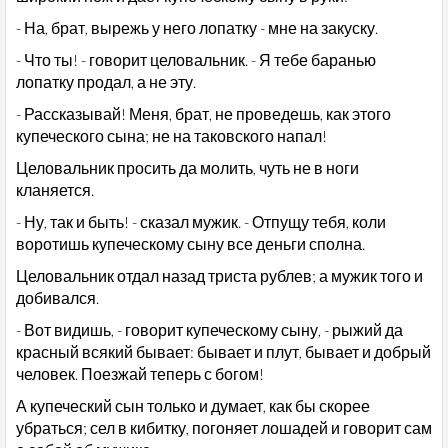
- На, брат, вырежь у него лопатку - мне на закуску.
- Что ты! - говорит целовальник. - Я тебе баранью
лопатку продал, а не эту.
- Рассказывай! Меня, брат, не проведешь, как этого
купеческого сына; не на таковского напал!
Целовальник просить да молить, чуть не в ноги
кланяется.
- Ну, так и быть! - сказал мужик. - Отпущу тебя, коли
воротишь купеческому сыну все деньги сполна.
Целовальник отдал назад триста рублев; а мужик того и
добивался.
- Вот видишь, - говорит купеческому сыну, - рыжий да
красный всякий бывает: бывает и плут, бывает и добрый
человек. Поезжай теперь с богом!
А купеческий сын только и думает, как бы скорее
убраться; сел в кибитку, погоняет лошадей и говорит сам