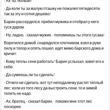
- Ах ты, болван!
- Да коли ты за малую пташку не пожалел пятидесяти,
так за эту и сотня дешево!
Барин рассердился, прибил мужика и отобрал у него
гуся даром.
- Ну, ладно, - сказал мужик, - попомнишь ты этого гусака!
Воротился домой, снарядился плотником, взял в руки
пилу и топор и опять пошел; идет мимо барского дома и
кричит:
- Кому теплы сени работать? Барин услыхал, зовет его к
себе:
- Да сумеешь ли ты сделать?
- Отчего не сделать; вот тут неподалечку растет теплый
лес: коли из того лесу да выстроить сени, то и зимой
топить не надо.
- Ах, братец, - сказал барин, - покажи мне этот лес
поскорее.