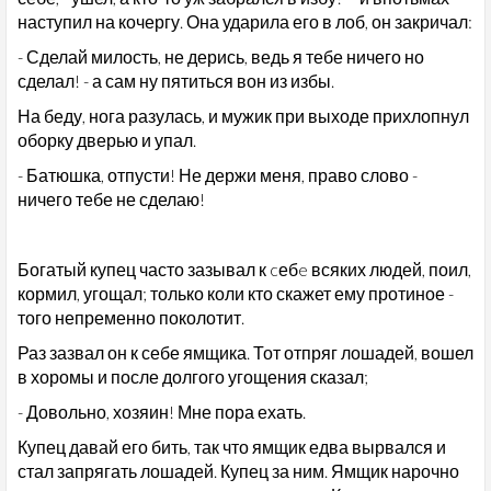
наступил на кочергу. Она ударила его в лоб, он закричал:
- Сделай милость, не дерись, ведь я тебе ничего но
сделал! - а сам ну пятиться вон из избы.
На беду, нога разулась, и мужик при выходе прихлопнул
оборку дверью и упал.
- Батюшка, отпусти! Не держи меня, право слово -
ничего тебе не сделаю!
Богатый купец часто зазывал к cебe всяких людей, поил,
кормил, угощал; только коли кто скажет ему протиное -
того непременно поколотит.
Раз зазвал он к себе ямщика. Тот отпряг лошадей, вошел
в хоромы и после долгого угощения сказал;
- Довольно, хозяин! Мне пора ехать.
Купец давай его бить, так что ямщик едва вырвался и
стал запрягать лошадей. Купец за ним. Ямщик нарочно