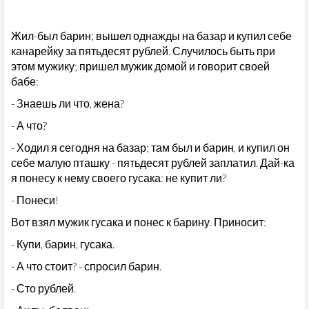
Жил-был барин; вышел однажды на базар и купил себе
канарейку за пятьдесят рублей. Случилось быть при
этом мужику; пришел мужик домой и говорит своей
бабе:
- Знаешь ли что, жена?
- А что?
- Ходил я сегодня на базар; там был и барин, и купил он
себе малую пташку - пятьдесят рублей заплатил. Дай-ка
я понесу к нему своего гусака: не купит ли?
- Понеси!
Вот взял мужик гусака и понес к барину. Приносит:
- Купи, барин, гусака.
- А что стоит? - спросил барин.
- Сто рублей.