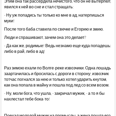
Этим она так рассердила нечистого, что он не вытерпел;
явился к ней во сне и стал стращать:
- Ну уж попадись ты только ко мне в ад, натерпишься
муки!
После того баба ставила по свечке и Егорию и змию.
Люди и спрашивают, зачем она это делает?
- Да как же, родимые! Ведь незнамо еще куда попадешь:
либо в рай, либо в ад!
Раз зимою ехали по Волге-реке извозчики. Одна лошадь
заартачилась и бросилась с дороги в сторону; извозчик
тотчас погнался за нею и только хотел ударить кнутом,
как она попала в майну и пошла под лед со всем возом.
- Ну, моли бога, что ушла, - закричал мужик, - а то я бы
нахлестал тебе бока-то!
Поехал молодой мужик на промыслы, а жена пошла его