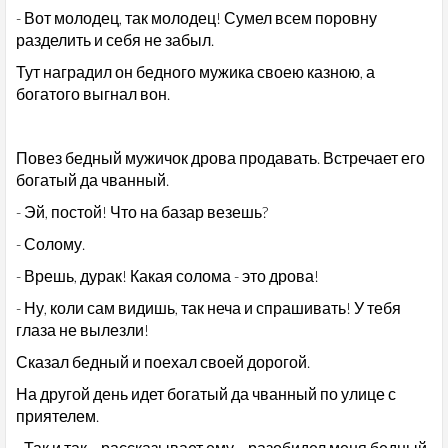
- Вот молодец, так молодец! Сумел всем поровну
разделить и себя не забыл.
Тут наградил он бедного мужика своею казною, а
богатого выгнал вон.
Повез бедный мужичок дрова продавать. Встречает его
богатый да чванный.
- Эй, постой! Что на базар везешь?
- Солому.
- Врешь, дурак! Какая солома - это дрова!
- Ну, коли сам видишь, так неча и спрашивать! У тебя
глаза не вылезли!
Сказал бедный и поехал своей дорогой.
На другой день идет богатый да чванный по улице с
приятелем.
- Так и так, - рассказывает ему, - разобидел меня бедный