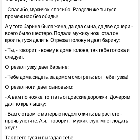
- Спасибо, мужичок, спасибо! Раздели же ты гуся
промеж нас без обиды!
А у того барина была жена, да два сына, да две дочери -
всего было шестеро. Подали мужику нож; стал он
кроить, гуся делить. Отрезал голову и дает барину:
- Ты, - говорит, - всему в доме голова, так тебе голова и
следует.
Отрезал гузку, дает барыне:
- Тебе дома сидеть, за домом смотреть; вот тебе гузка!
Отрезал ноги, дает сыновьям:
- А вам по ножке, топтать отцовские дорожки! Дочерям
дал по крылышку:
- Вам с отцом, с матерью недолго жить; вырастете -
прочь улетите. А я, - говорит, - мужик глуп, мне глодать
хлуп!
Так всего гуся и выгадал себе.