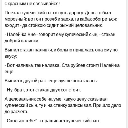
с красным не связывайся!
Поехал купеческий сын в путь-дорогу. День-то был
морозный; вот он прозяб и заехал в кабак обогреться;
входит - да стойкою сидит рыжий целовальник.
- Налей-ка мне,- говорит ему купеческий сын, - стакан
доброй наливки.
Выпил стакан наливки, и больно пришлась она ему по
вкусу:
- Вот наливка, так наливка! Ста рублев стоит! Налей-ка
еще.
Выпил в другой раз - еще лучше показалась:
- Ну, брат, этот стакан двух сот стоит.
А целовальник себе на уме: какую цену сказывал
купеческий сын, ту и на стенку записывал. Пришло дело
до расчета.
- Сколько тебе? - спрашивает купеческий сын.