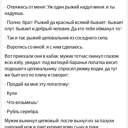
- Отвяжись от меня! Уж один рыжий надул меня, и ты
надуешь.
- Полно, брат! Рыжий да красный всякий бывает: бывает
плут, бывает и добрый человек. Да кто тебя обманул-то?
- Так и так, рыжий целовальник из соседнего села.
- Воротись со мной; я с ним сделаюсь.
Вот приехали они в кабак; мужик тотчас окинул глазом
всю избу, увидал: под матицей баранья лопатка висит,
подошел к целовальнику, спросил рюмку водки, да тут
же бьет его по плечу и говорит:
- Продай-ка мне эту лопаточку!
- Купи.
- Что возьмешь?
- Рубль серебра.
Мужик выкинул целковый; после вынул из-за пазухи
широкий нож и дает купеческому сыну в руки: