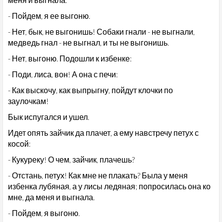
- Пойдем, я ее выгоню.
- Нет, бык, не выгонишь! Собаки гнали - не выгнали,
медведь гнал - не выгнал, и ты не выгонишь.
- Нет, выгоню. Подошли к избенке:
- Поди, лиса, вон! А она с печи:
- Как выскочу, как выпрыгну, пойдут клочки по
заулочкам!
Бык испугался и ушел.
Идет опять зайчик да плачет, а ему навстречу петух с
косой:
- Кукуреку! О чем, зайчик, плачешь?
- Отстань, петух! Как мне не плакать? Была у меня
избенка лубяная, а у лисы ледяная; попросилась она ко
мне, да меня и выгнала.
- Пойдем, я выгоню.