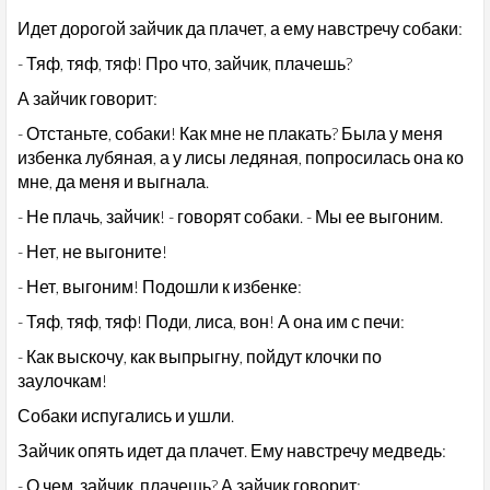
Идет дорогой зайчик да плачет, а ему навстречу собаки:
- Тяф, тяф, тяф! Про что, зайчик, плачешь?
А зайчик говорит:
- Отстаньте, собаки! Как мне не плакать? Была у меня
избенка лубяная, а у лисы ледяная, попросилась она ко
мне, да меня и выгнала.
- Не плачь, зайчик! - говорят собаки. - Мы ее выгоним.
- Нет, не выгоните!
- Нет, выгоним! Подошли к избенке:
- Тяф, тяф, тяф! Поди, лиса, вон! А она им с печи:
- Как выскочу, как выпрыгну, пойдут клочки по
заулочкам!
Собаки испугались и ушли.
Зайчик опять идет да плачет. Ему навстречу медведь:
- О чем, зайчик, плачешь? А зайчик говорит: