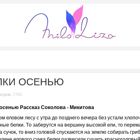
ЛКИ ОСЕНЬЮ
отров: 2980
осенью Рассказ Соколова - Микитова
ом еловом лесу с утра до позднего вечера без устали хлопо
ные белки. То заберутся на вершину высокой ели, то перем
а сучок, то вниз головой спускаются на землю собирать гри
илине елового сучка белки развесили сушить красноголовы