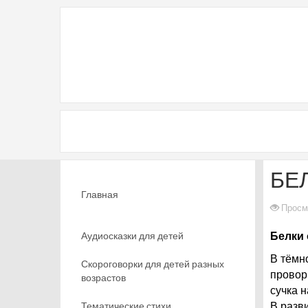
БЕ
Главная
Просм
Аудиосказки для детей
Белки 
В тёмн
Скороговорки для детей разных
провор
возрастов
сучка н
Тематические стихи
В разв