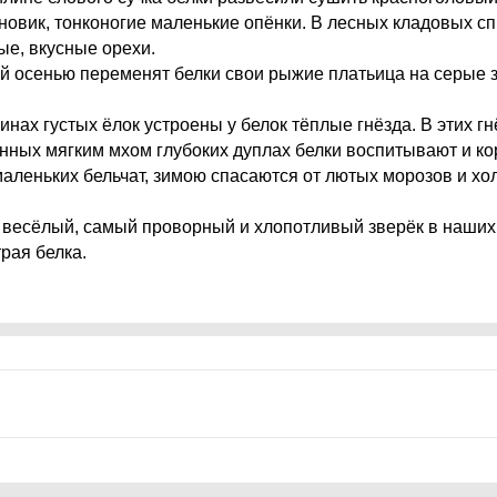
новик, тонконогие маленькие опёнки. В лесных кладовых с
ые, вкусные орехи.
й осенью переменят белки свои рыжие платьица на серые 
нах густых ёлок устроены у белок тёплые гнёзда. В этих гн
анных мягким мхом глубоких дуплах белки воспитывают и к
маленьких бельчат, зимою спасаются от лютых морозов и х
весёлый, самый проворный и хлопотливый зверёк в наших
рая белка.