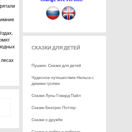
прятали
зимние
ёздах,
ормят
олодных
СКАЗКИ
ДЛЯ ДЕТЕЙ
 лесах
Пушкин. Сказки для детей
Чудесное путешествие Нильса с
дикими гусями
Сказки Луны Говард Пайл
Сказки Беатрис Поттер
Сказки о дружбе
Сказки о добре и доброте