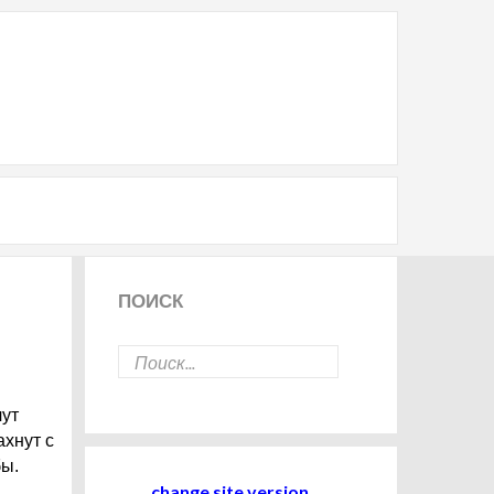
ПОИСК
чут
ахнут с
бы.
change site version
й