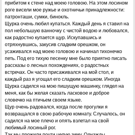
прибитом к стене над моею головою. На этом лосином
роге висели мое ружье и охотничьи принадлежности:
патронташи, сумки, бинокль.
Щурка очень любил купаться. Каждый день я ставил на
пол небольшую ванночку с чистой водою и любовался,
как радостно купается щур. Искупавшись и
отряхнувшись, закусив сладким орешком, он
усаживался над моею головою и начинал тихонечко
петь. Под его тихую песенку мне было приятно писать
рассказы о лесных похождениях, о радостных
встречах. Он часто присаживался на мой стол, и
каждый раз я угощал его сладким орешком. Иногда
Щурка садился на мою пишущую машинку, глядел на
меня, как бы желая сказать ласковое и доброе
словечко на птичьем своем языке.
Щур очень радовался, когда после прогулки я
возвращался в свою рабочую комнату. Случалось, он
садился на мое плечо и опять взлетал на свой
любимый лосиный рог.
Так мы прожили почти целую зиму. Однажды,