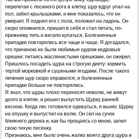
перелетая с лосиного рога в клетку, щур вдруг упал на
пол, забил крылышками, и мне показалось, что он
умирает. Я поднял его с пола, положил на ладонь. Он
скоро опомнился, пришел в себя и стал летать, по-
прежнему петь и весело купаться. Болезненные
припадки повторялись все чаще и чаще. Я догадался,
что причиною их были любимые щуром кедровые
орешки: питаясь маслянистыми орешками, он ожирел.
Пришлось посадить щура на строгую диету: кормить
тертой морковкой и сушеными ягодами. После такого
лечения щур скоро оправился, и болезненные
припадки больше не повторялись.
Я знал, что щуры плохо переносят неволю, не живут
долго в клетке, и решил выпустить Щурку ранней
весною. Когда лес готовился одеваться, я вынес Щурку
на опушку и выпустил на волю. Он сел на сучок
ближнего дерева и, как бы прощаясь со мною, запел
свою тихую песенку.
Признаюсь, мне было очень жалко моего друга щура и