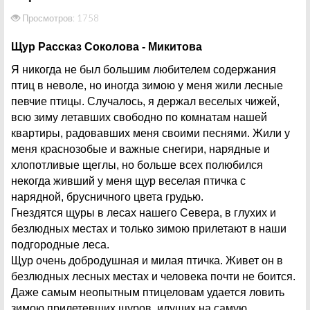
Просмотров: 1758
Щур Рассказ Соколова - Микитова
Я никогда не был большим любителем содержания
птиц в неволе, но иногда зимою у меня жили лесные
певчие птицы. Случалось, я держал веселых чижей,
всю зиму летавших свободно по комнатам нашей
квартиры, радовавших меня своими песнями. Жили у
меня краснозобые и важные снегири, нарядные и
хлопотливые щеглы, но больше всех полюбился
некогда живший у меня щур веселая птичка с
нарядной, брусничного цвета грудью.
Гнездятся щуры в лесах нашего Севера, в глухих и
безлюдных местах и только зимою прилетают в наши
подгородные леса.
Щур очень добродушная и милая птичка. Живет он в
безлюдных лесных местах и человека почти не боится.
Даже самым неопытным птицеловам удается ловить
зимою прилетевших щуров, идущих на самую