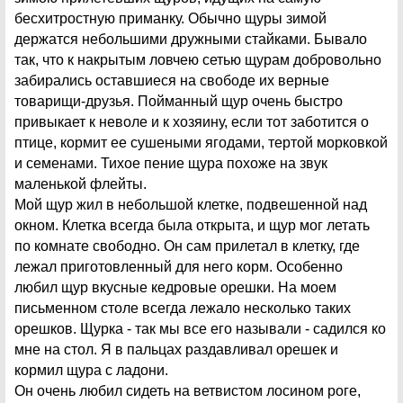
бесхитростную приманку. Обычно щуры зимой
держатся небольшими дружными стайками. Бывало
так, что к накрытым ловчею сетью щурам добровольно
забирались оставшиеся на свободе их верные
товарищи-друзья. Пойманный щур очень быстро
привыкает к неволе и к хозяину, если тот заботится о
птице, кормит ее сушеными ягодами, тертой морковкой
и семенами. Тихое пение щура похоже на звук
маленькой флейты.
Мой щур жил в небольшой клетке, подвешенной над
окном. Клетка всегда была открыта, и щур мог летать
по комнате свободно. Он сам прилетал в клетку, где
лежал приготовленный для него корм. Особенно
любил щур вкусные кедровые орешки. На моем
письменном столе всегда лежало несколько таких
орешков. Щурка - так мы все его называли - садился ко
мне на стол. Я в пальцах раздавливал орешек и
кормил щура с ладони.
Он очень любил сидеть на ветвистом лосином роге,