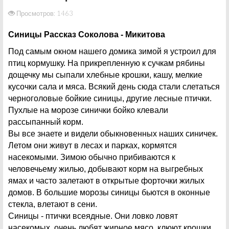
Просмотров: 1463
Синицы Рассказ Соколова - Микитова
Под самым окном нашего домика зимой я устроил для
птиц кормушку. На прикрепленную к сучкам рябины
дощечку мы сыпали хлебные крошки, кашу, мелкие
кусочки сала и мяса. Всякий день сюда стали слетаться
черноголовые бойкие синицы, другие лесные птички.
Пухлые на морозе синички бойко клевали
рассыпанный корм.
Вы все знаете и видели обыкновенных наших синичек.
Летом они живут в лесах и парках, кормятся
насекомыми. Зимою обычно прибиваются к
человечьему жилью, добывают корм на выгребных
ямах и часто залетают в открытые форточки жилых
домов. В большие морозы синицы бьются в оконные
стекла, влетают в сени.
Синицы - птички всеядные. Они ловко ловят
насекомых, очень любят жирное мясо, клюют крошки