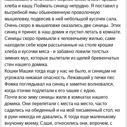
хлеба и кашу. Поймать синицу нетрудно. Я поставил у
выгребной ямы обыкновенную проволочную
мышеловку, подвесив в ней небольшой кусочек сала.
Очень скоро в мышеловке оказались две синицы. Этих
синиц я принес в наш домик и пустил летать в комнате.
Синицы скоро привыкли к человечьему жилью, сами
находили себе корм рассыпанные на столе крошки
хлеба и кусочки мяса - и забавно ловили толстых
зимних мух, которые вылетали из щелей бревенчатых
стен нашего домика.
Кошки Машки тогда еще у нас не было, и синицам не
угрожала никакая опасность. Лежавший у печки пес
Фомка поглядывал на синиц и заметно волновался,
когда птички подлетали к его чашке с едою.
Почти всю зиму синицы жили в комнатах нашего
домика. Они перелетали с места на место, часто
садились на обеденный и на мой письменный стол, но
в руки никогда не давались. К тогда еще маленькому
внучонку моему, Саше, относились они, впрочем, с