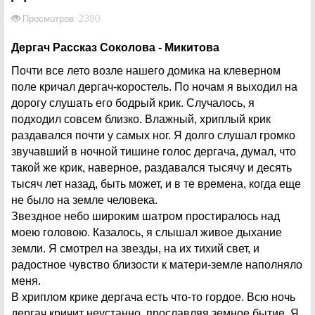
Просмотров: 2380
Дергач Рассказ Соколова - Микитова
Почти все лето возле нашего домика на клеверном
поле кричал дергач-коростель. По ночам я выходил на
дорогу слушать его бодрый крик. Случалось, я
подходил совсем близко. Влажный, хриплый крик
раздавался почти у самых ног. Я долго слушал громко
звучавший в ночной тишине голос дергача, думал, что
такой же крик, наверное, раздавался тысячу и десять
тысяч лет назад, быть может, и в те времена, когда еще
не было на земле человека.
Звездное небо широким шатром простиралось над
моею головою. Казалось, я слышал живое дыхание
земли. Я смотрел на звезды, на их тихий свет, и
радостное чувство близости к матери-земле наполняло
меня.
В хриплом крике дергача есть что-то гордое. Всю ночь
дергач кричит неустанно, прославляя земное бытие. Я