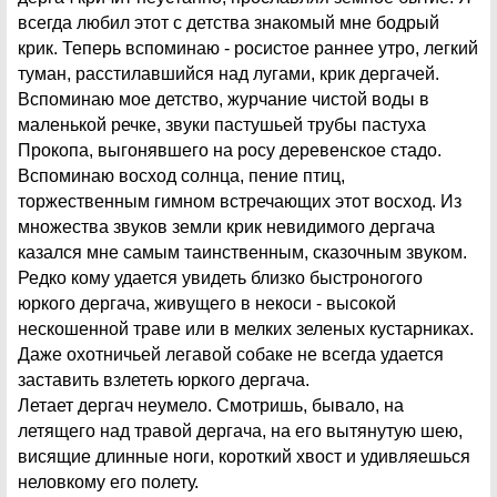
всегда любил этот с детства знакомый мне бодрый
крик. Теперь вспоминаю - росистое раннее утро, легкий
туман, расстилавшийся над лугами, крик дергачей.
Вспоминаю мое детство, журчание чистой воды в
маленькой речке, звуки пастушьей трубы пастуха
Прокопа, выгонявшего на росу деревенское стадо.
Вспоминаю восход солнца, пение птиц,
торжественным гимном встречающих этот восход. Из
множества звуков земли крик невидимого дергача
казался мне самым таинственным, сказочным звуком.
Редко кому удается увидеть близко быстроногого
юркого дергача, живущего в некоси - высокой
нескошенной траве или в мелких зеленых кустарниках.
Даже охотничьей легавой собаке не всегда удается
заставить взлететь юркого дергача.
Летает дергач неумело. Смотришь, бывало, на
летящего над травой дергача, на его вытянутую шею,
висящие длинные ноги, короткий хвост и удивляешься
неловкому его полету.