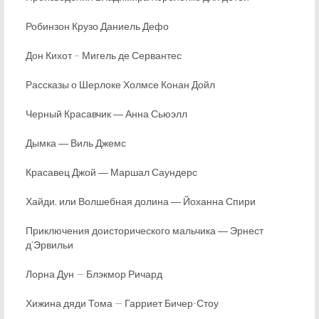
Робинзон Крузо Даниель Дефо
Дон Кихот – Мигель де Сервантес
Рассказы о Шерлоке Холмсе Конан Дойл
Черный Красавчик ― Анна Сьюэлл
Дымка ― Виль Джемс
Красавец Джой ― Маршал Саундерс
Хайди, или Волшебная долина ― Йоханна Спири
Приключения доисторического мальчика ― Эрнест
д’Эрвильи
Лорна Дун — Блэкмор Ричард
Хижина дяди Тома — Гарриет Бичер-Стоу