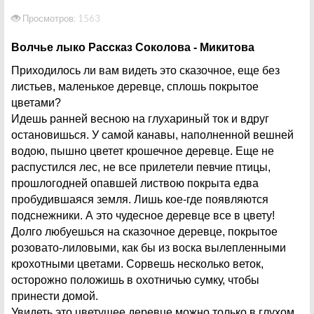
Просмотров: 1563
Волчье лыко Рассказ Соколова - Микитова
Приходилось ли вам видеть это сказочное, еще без
листьев, маленькое деревце, сплошь покрытое
цветами?
Идешь ранней весною на глухариный ток и вдруг
остановишься. У самой канавы, наполненной вешней
водою, пышно цветет крошечное деревце. Еще не
распустился лес, не все прилетели певчие птицы,
прошлогодней опавшей листвою покрыта едва
пробудившаяся земля. Лишь кое-где появляются
подснежники. А это чудесное деревце все в цвету!
Долго любуешься на сказочное деревце, покрытое
розовато-лиловыми, как бы из воска вылепленными
крохотными цветами. Сорвешь несколько веток,
осторожно положишь в охотничью сумку, чтобы
принести домой.
Увидеть это цветущее деревце можно только в глухом