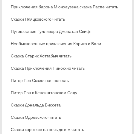
Приключения барона Мюнхаузена сказка Распе читать
Сказки Пляцковского читать
Путешествия Гулливера Джонатан Свифт
Необыкновенные приключения Карика и Вали
Сказка Старик Хоттабыч читать
Сказка Приключения Пиноккио читать
Питер Пэн Сказочная повесть
Питер Пэн в Кенсингтонском Саду
Сказки Дональда Биссета
Сказки Одоевского читать
Сказки короткие на ночь детям читать