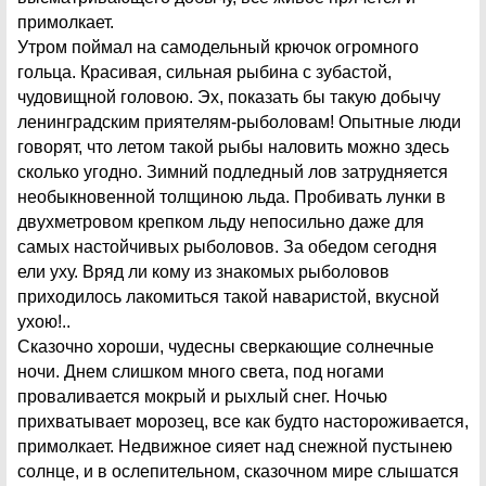
примолкает.
Утром поймал на самодельный крючок огромного
гольца. Красивая, сильная рыбина с зубастой,
чудовищной головою. Эх, показать бы такую добычу
ленинградским приятелям-рыболовам! Опытные люди
говорят, что летом такой рыбы наловить можно здесь
сколько угодно. Зимний подледный лов затрудняется
необыкновенной толщиною льда. Пробивать лунки в
двухметровом крепком льду непосильно даже для
самых настойчивых рыболовов. За обедом сегодня
ели уху. Вряд ли кому из знакомых рыболовов
приходилось лакомиться такой наваристой, вкусной
ухою!..
Сказочно хороши, чудесны сверкающие солнечные
ночи. Днем слишком много света, под ногами
проваливается мокрый и рыхлый снег. Ночью
прихватывает морозец, все как будто настороживается,
примолкает. Недвижное сияет над снежной пустынею
солнце, и в ослепительном, сказочном мире слышатся