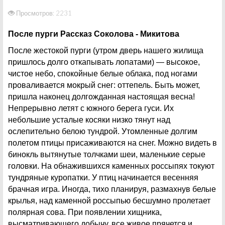
Просмотров: 2231
После пурги Рассказ Соколова - Микитова
После жестокой пурги (утром дверь нашего жилища
пришлось долго откапывать лопатами) — высокое,
чистое небо, спокойные белые облака, под ногами
проваливается мокрый снег: оттепель. Быть может,
пришла наконец долгожданная настоящая весна!
Непрерывно летят с южного берега гуси. Их
небольшие усталые косяки низко тянут над
ослепительно белою тундрой. Утомленные долгим
полетом птицы присаживаются на снег. Можно видеть в
бинокль вытянутые толчками шеи, маленькие серые
головки. На обнажившихся каменных россыпях токуют
тундряные куропатки. У птиц начинается весенняя
брачная игра. Иногда, тихо планируя, размахнув белые
крылья, над каменной россыпью бесшумно пролетает
полярная сова. При появлении хищника,
высматривающего добычу, все живое прячется и