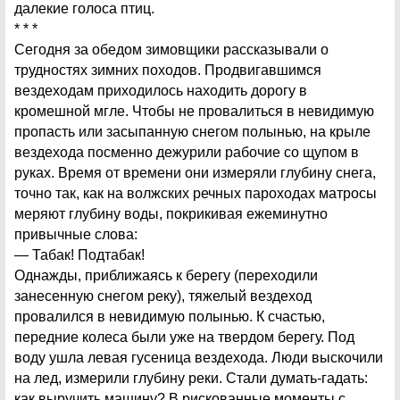
далекие голоса птиц.
* * *
Сегодня за обедом зимовщики рассказывали о
трудностях зимних походов. Продвигавшимся
вездеходам приходилось находить дорогу в
кромешной мгле. Чтобы не провалиться в невидимую
пропасть или засыпанную снегом полынью, на крыле
вездехода посменно дежурили рабочие со щупом в
руках. Время от времени они измеряли глубину снега,
точно так, как на волжских речных пароходах матросы
меряют глубину воды, покрикивая ежеминутно
привычные слова:
— Табак! Подтабак!
Однажды, приближаясь к берегу (переходили
занесенную снегом реку), тяжелый вездеход
провалился в невидимую полынью. К счастью,
передние колеса были уже на твердом берегу. Под
воду ушла левая гусеница вездехода. Люди выскочили
на лед, измерили глубину реки. Стали думать-гадать:
как выручить машину? В рискованные моменты с