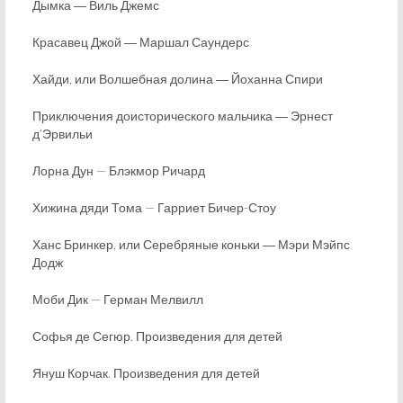
Дымка ― Виль Джемс
Красавец Джой ― Маршал Саундерс
Хайди, или Волшебная долина ― Йоханна Спири
Приключения доисторического мальчика ― Эрнест
д’Эрвильи
Лорна Дун — Блэкмор Ричард
Хижина дяди Тома — Гарриет Бичер-Стоу
Ханс Бринкер, или Серебряные коньки ― Мэри Мэйпс
Додж
Моби Дик — Герман Мелвилл
Софья де Сегюр. Произведения для детей
Януш Корчак. Произведения для детей