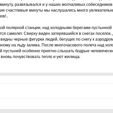
 минуту, развязывался и у наших молчаливых собеседников
кие счастливые минуты мы наслушались много увлекатель
ов!..
кой полярной станции, над холодными берегами пустынной 
тся самолет. Сверху виден затерявшийся в снегах поселок,
, видны черные фигурки людей, бегущих по снегу к аэродром
нному на льду залива. После многочасового полета над хол
й пустыней особенно приятно слышать бодрые человеческ
, вновь почувствовать тепло и уют жилища.