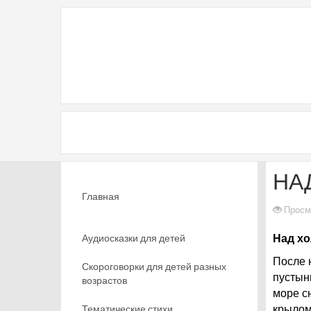
НА
Главная
Просм
Аудиосказки для детей
Над хо
После 
Скороговорки для детей разных
пустын
возрастов
море с
Тематические стихи
крылом