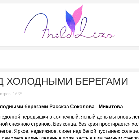
Д ХОЛОДНЫМИ БЕРЕГАМИ
отров: 1635
лодными берегами Рассказ Соколова - Микитова
недолгой передышки в солнечный, ясный день мы вновь ле
ной снежною страною. Без конца, без края простирается хо
негов. Яркое, недвижное, сияет над белой пустынею солнце
 самолета видны ледяные поля, застывшим темным стекл