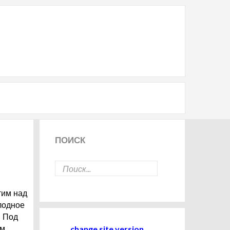
ПОИСК
тим над
лодное
. Под
change site version
ом