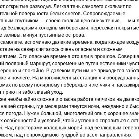
ют открытые разводья. Легкая тень самолета скользит по
тельной поверхности белых снегов. Сопровождаемые
упным спутником — своею скользящею внизу тенью, — мы л
над безлюдными холодными берегами, пересекая покрытые
е заливы, минуя пустынные острова.
 самолете, вспоминаю далекие времена, когда каждое возд
ствие на север считалось очень опасным и сложным
иятием. Эти опасные времена отошли в прошлое. Соверш
й полярный маршрут, современные путешественники чувс
веренно и спокойно. В далеком пути им не приходится забот
ыхе и ночлеге. На многочисленных станциях и оборудованн
омах по всему полярному побережью и летчики и пассажир
т приют и заботливый уход.
 же необычайно сложна и опасна работа летчиков на далек
 нашей страны, где месяцами тянутся ночи, нежданно и быс
ся погода. Нужен большой, многолетний опыт, хорошее зна
х особенностей и условий, чтобы успешно справиться с ле
й. Над просторами холодных морей, над безлюдным север
жьем, над непроходимою тундрой во всех направлениях