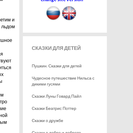
етим и
 льдом
ушное
СКАЗКИ
ДЛЯ ДЕТЕЙ
ая
твуют
Пушкин. Сказки для детей
иться
ых
Чудесное путешествие Нильса с
ы
дикими гусями
ом
Сказки Луны Говард Пайл
тро
Сказки Беатрис Поттер
ние
тной
Сказки о дружбе
ным
Сказки о добре и доброте