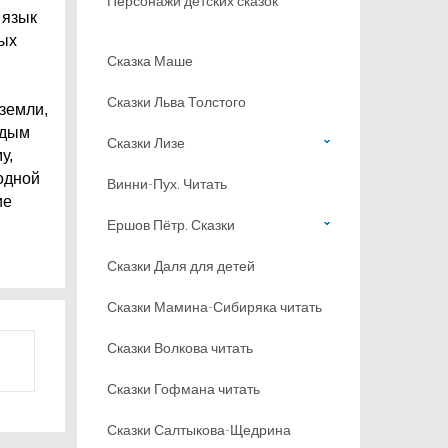
Персонажи детских сказок
 язык
ных
Сказка Маше
Сказки Льва Толстого
земли,
 дым
Сказки Лизе
у,
одной
Винни-Пух. Читать
ие
Ершов Пётр. Сказки
Сказки Даля для детей
Сказки Мамина-Сибиряка читать
Сказки Волкова читать
Сказки Гофмана читать
Сказки Салтыкова-Щедрина