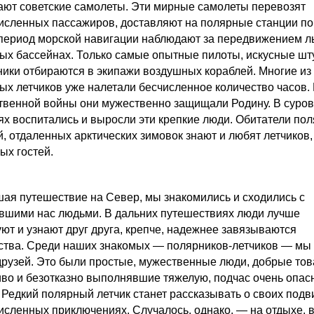
ают советские самолеты. Эти мирные самолеты перевозят
исленных пассажиров, доставляют на полярные станции по
в период морской навигации наблюдают за передвижением л
ых бассейнах. Только самые опытные пилоты, искусные ш
ники отбираются в экипажи воздушных кораблей. Многие из
ых летчиков уже налетали бесчисленное количество часов.
твенной войны они мужественно защищали Родину. В суро
ях воспитались и выросли эти крепкие люди. Обитатели по
й, отдаленных арктических зимовок знают и любят летчиков,
ых гостей.
ая путешествие на Север, мы знакомились и сходились с
вшими нас людьми. В дальних путешествиях люди лучше
уют и узнают друг друга, крепче, надежнее завязываются
ства. Среди наших знакомых — полярников-летчиков — мы
друзей. Это были простые, мужественные люди, добрые то
иво и безотказно выполнявшие тяжелую, подчас очень опас
. Редкий полярный летчик станет рассказывать о своих подв
исленных приключениях. Случалось, однако, — на отдыхе, 