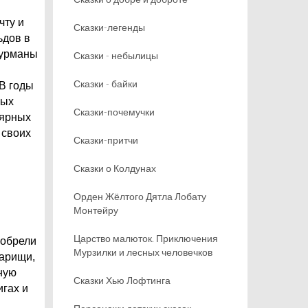
чту и
Сказки-легенды
ьдов в
турманы
Сказки - небылицы
Сказки - байки
 В годы
вых
Сказки-почемучки
лярных
 своих
Сказки-притчи
Сказки о Колдунах
Орден Жёлтого Дятла Лобату
Монтейру
Царство малюток. Приключения
 обрели
Мурзилки и лесных человечков
варищи,
ную
Сказки Хью Лофтинга
игах и
в