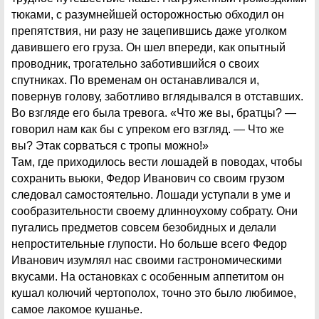
тюками, с разумнейшей осторожностью обходил он
препятствия, ни разу не зацепившись даже уголком
давившего его груза. Он шел впереди, как опытный
проводник, трогательно заботившийся о своих
спутниках. По временам он останавливался и,
повернув голову, заботливо вглядывался в отставших.
Во взгляде его была тревога. «Что же вы, братцы? —
говорил нам как бы с упреком его взгляд. — Что же
вы? Этак сорваться с тропы можно!»
Там, где приходилось вести лошадей в поводах, чтобы
сохранить вьюки, Федор Иванович со своим грузом
следовал самостоятельно. Лошади уступали в уме и
сообразительности своему длинноухому собрату. Они
пугались предметов совсем безобидных и делали
непростительные глупости. Но больше всего Федор
Иванович изумлял нас своими гастрономическими
вкусами. На остановках с особенным аппетитом он
кушал колючий чертополох, точно это было любимое,
самое лакомое кушанье.