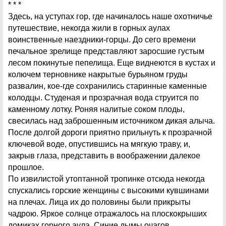
* * *
Здесь, на уступах гор, где начиналось наше охотничье
путешествие, некогда жили в горных аулах
воинственные наездники-горцы. До сего времени
печальное зрелище представляют заросшие густым
лесом покинутые пепелища. Еще виднеются в кустах и
колючем терновнике накрытые бурьяном груды
развалин, кое-где сохранились старинные каменные
колодцы. Студеная и прозрачная вода струится по
каменному лотку. Роняя налитые соком плоды,
свесилась над заброшенным источником дикая алыча.
После долгой дороги приятно прильнуть к прозрачной
ключевой воде, опустившись на мягкую траву, и,
закрыв глаза, представить в воображении далекое
прошлое.
По извилистой утоптанной тропинке отсюда некогда
спускались горские женщины с высокими кувшинами
на плечах. Лица их до половины были прикрыты
чадрою. Яркое солнце отражалось на плоскокрыших
домиках горного аула. Синие дымы очагов