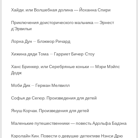
Хайди, или Волшебная долина ― Йоханна Спири
Приключения доисторического мальчика ― Эрнест
д’Эрвильи
Лорна Дун — Блэкмор Ричард
Хижина дяди Тома — Гарриет Бичер-Стоу
Ханс Бринкер, или Серебряные коньки ― Мэри Мэйпс
Додж
Моби Дик — Герман Мелвилл
Софья де Сегюр. Произведения для детей
Януш Корчак. Произведения для детей
Маленькие путешественники ― повесть Адольфа Бадэна
Кэролайн Кин. Повести о девушке-детективе Нэнси Дрю