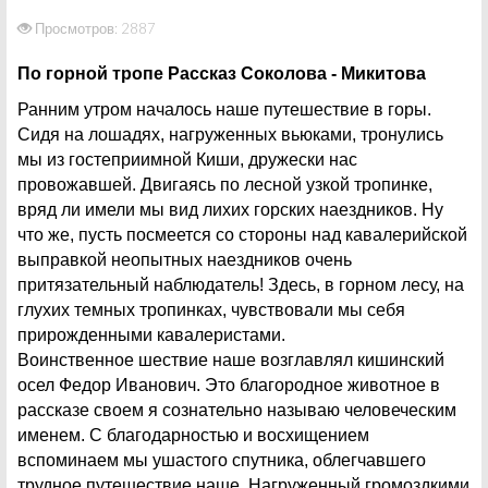
Просмотров: 2887
По горной тропе Рассказ Соколова - Микитова
Ранним утром началось наше путешествие в горы.
Сидя на лошадях, нагруженных вьюками, тронулись
мы из гостеприимной Киши, дружески нас
провожавшей. Двигаясь по лесной узкой тропинке,
вряд ли имели мы вид лихих горских наездников. Ну
что же, пусть посмеется со стороны над кавалерийской
выправкой неопытных наездников очень
притязательный наблюдатель! Здесь, в горном лесу, на
глухих темных тропинках, чувствовали мы себя
прирожденными кавалеристами.
Воинственное шествие наше возглавлял кишинский
осел Федор Иванович. Это благородное животное в
рассказе своем я сознательно называю человеческим
именем. С благодарностью и восхищением
вспоминаем мы ушастого спутника, облегчавшего
трудное путешествие наше. Нагруженный громоздкими