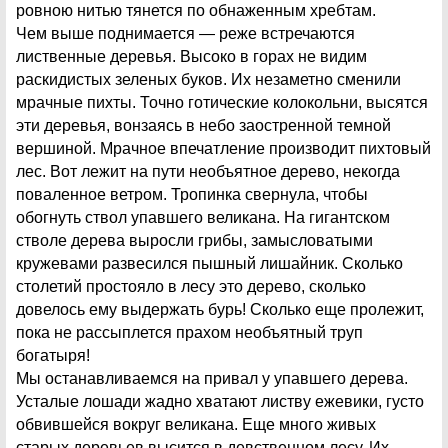
ровною нитью тянется по обнаженным хребтам.
Чем выше поднимается — реже встречаются
лиственные деревья. Высоко в горах не видим
раскидистых зеленых буков. Их незаметно сменили
мрачные пихты. Точно готические колокольни, высятся
эти деревья, вонзаясь в небо заостренной темной
вершиной. Мрачное впечатление производит пихтовый
лес. Вот лежит на пути необъятное дерево, некогда
поваленное ветром. Тропинка свернула, чтобы
обогнуть ствол упавшего великана. На гигантском
стволе дерева выросли грибы, замысловатыми
кружевами развесился пышный лишайник. Сколько
столетий простояло в лесу это дерево, сколько
довелось ему выдержать бурь! Сколько еще пролежит,
пока не рассыплется прахом необъятный труп
богатыря!
Мы останавливаемся на привал у упавшего дерева.
Усталые лошади жадно хватают листву ежевики, густо
обвившейся вокруг великана. Еще много живых
старых деревьев высится в девственном лесу. Их