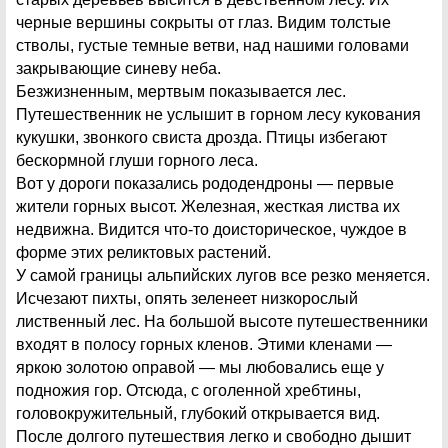
черные вершины сокрыты от глаз. Видим толстые
стволы, густые темные ветви, над нашими головами
закрывающие синеву неба.
Безжизненным, мертвым показывается лес.
Путешественник не услышит в горном лесу кукования
кукушки, звонкого свиста дрозда. Птицы избегают
бескормной глуши горного леса.
Вот у дороги показались рододендроны — первые
жители горных высот. Железная, жесткая листва их
недвижна. Видится что-то доисторическое, чуждое в
форме этих реликтовых растений.
У самой границы альпийских лугов все резко меняется.
Исчезают пихты, опять зеленеет низкорослый
лиственный лес. На большой высоте путешественники
входят в полосу горных кленов. Этими кленами —
яркою золотою оправой — мы любовались еще у
подножия гор. Отсюда, с оголенной хребтины,
головокружительный, глубокий открывается вид.
После долгого путешествия легко и свободно дышит