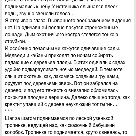
поднимались к небу. У источника слышался плеск
воды, звучно звенели голоса…
Я открываю глаза. Вызванного воображением видения
нет. На одичавшей поляне пасутся стреноженные
лошади. Дым охотничьего костра стелется тонкою
струйкой.
И особенно печальными кажутся одичавшие сады.
Медведи и кабаны приходят по ночам собирать
падающие с деревьев плоды. В этих одичалых садах
удобно подкарауливать ночью медведей. В темноте
слышит охотник, как, лакомясь сладкими грушами,
орудует под деревьями зверь. Вот он забрался на
дерево, и под его тяжестью внезапно обломилась
покрытая плодами вершина. Далеко слышно тогда, как
кряхтит упавший с дерева неуклюжий топтыгин…
* * *
Шаг за шагом поднимаемся по лесной узенькой
тропинке, ведущей нас, как сказочный бабушкин
колобок. Тропинка то поднимается, круто свиваясь, то