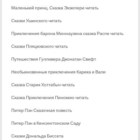
Маленький принц. Сказка Экзюпери читать
Сказки Ушинского читать
Приключения барона Мюнхаузена сказка Распе читать
Сказки Пляцковского читать
Путешествия Гулливера Джонатан Свифт
Необыкновенные приключения Карика и Вали
Сказка Старик Хоттабыч читать
Сказка Приключения Пиноккио читать
Питер Пэн Сказочная повесть
Питер Пэн в Кенсингтонском Саду
Сказки Дональда Биссета