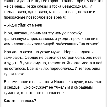
свинцом давят и жгут ее горло... Голова горит. В ней тот
же свинец... Те же слезы и тоска безысходная... И
только глаза, одни глаза, мокрые от слез, но злые и
прекрасные повторяют все время:
-- Уйди! Уйди от меня!
И он, наконец, понимает эту немую просьбу,
граничащую с приказанием, и уходит, проклиная ни в
чем неповинных товарищей, забежавших "на огонек".
Ира долго лежит по уходе мужа... Нервы падают и
замирают... Сердце не рвется от острой боли, оно ноет
и зудит... В душе смутно, тревожно. Живого места в ней
не осталось. Все изныло, переболело... И теперь одна
тупая тоска...
Вспоминание о несчастном Иванове в душе, в мыслях
и сердце... Оно окружает ее тяжелым и смрадным
туманом, от которого нет спасенья...
Как это началось?