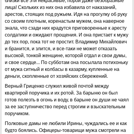
близки все эти некрасивые, порой даже безобразные
лица! Скольких из них она избавила от наказаний,
арестов, стоящих под ружьем. Идя на прогулку об руку
со своим плотным, коренастым мужем, она наверное
знала, что сзади них крадутся приговоренные к аресту
солдатики и ожидают прощения. И она пристает к мужу
до тех пор, пока тот не простит. Владимир Михайлович
и бранится, и злится, и все-таки не может отказать
высокой, тонкой женщине, которой отдал и свои думы,
и свое сердце... По субботам она посылала потихоньку
от мужа ситный и колбасы в казарму, купленные на
деньги, скопленные от хозяйских сбережений.
Верный Гриценко служил живой почтой между
квартирой поручика и их ротой. За барыню он был
готов полезть в огонь и воду, в барыне он души не чаял
за ее заступничество перед строгим и взыскательным
поручиком.
Полковые дамы не любили Ирины, чуждались ее и как
будто боялись. Офицеры-товарищи мужа смотрели на