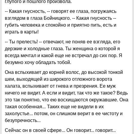
глупого и пошлого произвола.
-- Какая гнусность, -- говорят ее глаза, погружаясь
взглядом в глаза Бойницкого. -- Какая гнусность --
губить человека и спокойно и приятно пить, есть и
играть в карты!
-- Ты прелесть! -- отвечают, не поняв ее взгляда, его
дерзкие и холодные глаза. Ты женщина о которой я
всегда мечтал и какой еще не встречал до сих пор. Я
безумно хочу обладать тобой.
Она вспыхивает до корней волос, до высокой тонкой
шеи, выходящей из широкого отложного ворота
халата, вспыхивает от гнева и презрения. Ее муж
ничего не видит. А если и видит, так что же такое? Ведь
это так понятно, что ею восхищаются окружавшие. Она
такая особенная... Таких еще не видели в их
захолустье... потом, он слишком верит в ее чистоту и
безупречность...
Сейчас он в своей сфере... Он говорит... говорит...