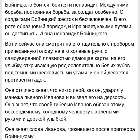
Бойницкого боится, боится и ненавидит. Между ними
борьба, постоянная борьба, за солдат особенно. С
солдатами Бойницкий жесток и бесчеловечен. В его
роте образцовый порядок, и Ира знает, какими путями
он достигнуть. И она ненавидит Бойницкого...
Вот и сейчас она смотрит на его тщательно с пробором
причесанную голову, на его холеные руки, с
самоуверенной плавностью сдающая карты, на его
улыбку, открывающую ряд ослепительно белых зубов
под темными шелковистыми усами, и он ей делается
противен и гадок.
Она отлично знает, что никто иной, как он, ударил у
манежа пьяного Иванова и вызвал его на дерзость.
Она знает, что своей гибелью Иванов обязан этому
бессердечному, холодному человеку с холеными
руками и дерзкой улыбкой.
Она знает слова Иванова, грозившего после приговора
Бойницкому: