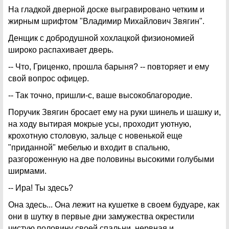
На гладкой дверной доске выгравировано четким и
жирным шрифтом "Владимир Михайлович Звягин".
Денщик с добродушной хохлацкой физиономией
широко распахивает дверь.
-- Что, Гриценко, прошла барыня? -- повторяет и ему
свой вопрос офицер.
-- Так точно, пришли-с, ваше высокоблагоpoдиe.
Поручик Звягин бросает ему на руки шинель и шашку и,
на ходу вытирая мокрые усы, проходит уютную,
крохотную столовую, зальце с новенькой еще
"приданной" мебелью и входит в спальню,
разгороженную на две половины высокими голубыми
ширмами.
-- Ира! Ты здесь?
Она здесь... Она лежит на кушетке в своем будуаре, как
они в шутку в первые дни замужества окрестили
чистую половину своей спальни, нервная и