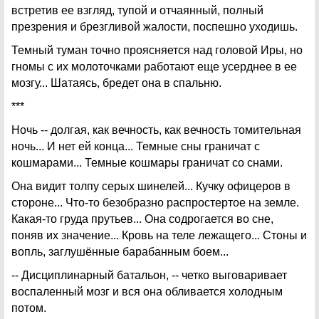
встретив ее взгляд, тупой и отчаянный, полный
презрения и брезгливой жалости, поспешно уходишь.
Темный туман точно проясняется над головой Иры, но
гномы с их молоточками работают еще усерднее в ее
мозгу... Шатаясь, бредет она в спальню.
***
Ночь -- долгая, как вечность, как вечность томительная
ночь... И нет ей конца... Темные сны граничат с
кошмарами... Темные кошмары граничат со снами.
Она видит толпу серых шинелей... Кучку офицеров в
стороне... Что-то безобразно распростертое на земле.
Какая-то груда прутьев... Она содрогается во сне,
поняв их значение... Кровь на теле лежащего... Стоны и
вопль, заглушённые барабанным боем...
-- Дисциплинарный батальон, -- четко выговаривает
воспаленный мозг и вся она обливается холодным
потом.