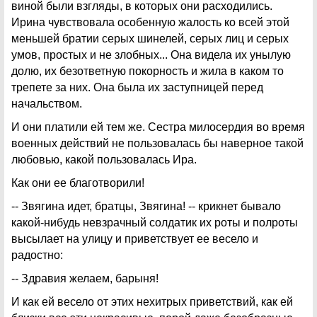
виной были взгляды, в которых они расходились.
Ирина чувствовала особенную жалость ко всей этой
меньшей братии серых шинелей, серых лиц и серых
умов, простых и не злобных... Она видела их унылую
долю, их безответную покорность и жила в каком то
трепете за них. Она была их заступницей перед
начальством.
И они платили ей тем же. Сестра милосердия во время
военных действий не пользовалась бы наверное такой
любовью, какой пользовалась Ира.
Как они ее благотворили!
-- Звягина идет, братцы, Звягина! -- крикнет бывало
какой-нибудь невзрачный солдатик их роты и полроты
высылает на улицу и приветствует ее весело и
радостно:
-- Здравия желаем, барыня!
И как ей весело от этих нехитрых приветствий, как ей