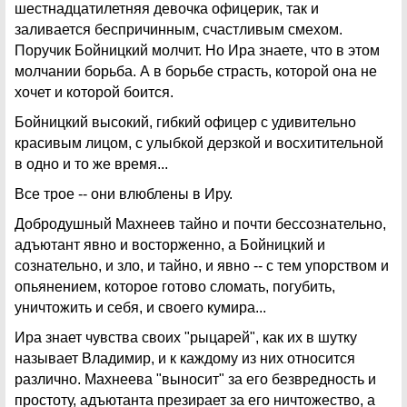
шестнадцатилетняя девочка офицерик, так и
заливается беспричинным, счастливым смехом.
Поручик Бойницкий молчит. Но Ира знаете, что в этом
молчании борьба. А в борьбе страсть, которой она не
хочет и которой боится.
Бойницкий высокий, гибкий офицер с удивительно
красивым лицом, с улыбкой дерзкой и восхитительной
в одно и то же время...
Все трое -- они влюблены в Иру.
Добродушный Махнеев тайно и почти бессознательно,
адъютант явно и восторженно, а Бойницкий и
сознательно, и зло, и тайно, и явно -- с тем упорством и
опьянением, которое готово сломать, погубить,
уничтожить и себя, и своего кумира...
Ира знает чувства своих "рыцарей", как их в шутку
называет Владимир, и к каждому из них относится
различно. Махнеева "выносит" за его безвредность и
простоту, адъютанта презирает за его ничтожество, а