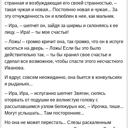
странная и возбуждающая его своей странностью, --
такая чужая и новая... Постоянно новая и чужая... За
эту отчужденность он и влюблен в нее, как мальчик.
-- Ира, -- шепчет он, зайдя за ширмы и склоняясь к ее
лицу. -- Ира! -- ты мое счастье!
-- Ложь! -- громко кричит она, так громко, что он в испуге
коситься на дверь. -- Ложь! Если бы это было
действительно так, -- ты бы хранил свое счастье и
сделал все возможное, чтобы спасти этого несчастного
Иванова.
И вдруг, совсем неожиданно, она бьется в конвульсиях
и рыданьях...
-- Ира, Ира, -- испуганно шепчет Звягин, силясь
оторвать от подушки ее волнистую голову с
рассыпавшимся узлом белокурых кос, -- Ирочка, тише...
Могут услышать... Там посторонние...
Но она не может перестать... Слезы раскаленным