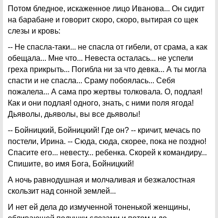
Потом бледное, искаженное лицо Иванова... Он сидит
на барабане и говорит скоро, скоро, вытирая со щек
слезы и кровь:
-- Не спасла-таки... не спасла от гибели, от срама, а как
обещала... Мне что... Невеста осталась... не успели
греха прикрыть... Погибла ни за что девка... А ты могла
спасти и не спасла... Сраму побоялась... Себя
пожалела... А сама про жертвы толковала. О, подлая!
Как и они подлая! одного, знать, с ними поля ягода!
Дьяволы, дьяволы, вы все дьяволы!
-- Бойницкий, Бойницкий! Где он? -- кричит, мечась по
постели, Ирина. -- Сюда, сюда, скорее, пока не поздно!
Спасите его... невесту... ребенка. Скорей к командиру...
Спишите, во имя Бога, Бойницкий!
А ночь равнодушная и молчаливая и безжалостная
скользит над сонной землей...
И нет ей дела до измученной тоненькой женщины,