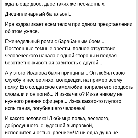
ждать еще двое, двое таких же несчастных.
Дисциплинарный батальон!..
Ира вздрагивает всем телом при одном представлении
об этом ужасе.
Еженедельный розги с барабанным боем...
Постоянные темные аресты, полное отсутствие
человеческого начала с одной стороны и подлая
безответно-животная забитость с другой...
А у этого Иванова были принципы... Он любил свою
службу и нес ее лихо, молодецки, на пример всему
полку. Его солдатское самолюбие попрали его гордость
сломали и он погиб... И из-за чего? Из-за никому не
нужного рвения офицера... Из-за какого-то глупого
испытания, погубившего человека!
И какого человека! Любимца полка, веселого,
добродушного, с чудесной выправкой,
исполнительностью, рвением! И ни одна душа не