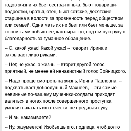
годов жизни их бьет сестра-нянька, бьют товарищи-
подростки, братья, отец, бьют сотские, десятские,
старшина в волости за провинность перед обществом
или семьей. Одна мать их не бьет или бьет меньше, за
то они сами побьют ее, как вырастут, под пьяную руку в
благодарность за гуманное обращение.
-- О, какой ужас! Какой ужас! -- говорит Ирина и
закрывает лицо руками.
-- Нет, не ужас, а жизнь! -- вторит другой голос,
приятный, не менее ей ненавистный голос Бойницкого.
-- Надо проще смотреть на жизнь, Ирина Павловна, --
подхватывает добродушный Махнеев, -- эти самые
невинные по-вашему мученики-солдаты приходят
валяться в ногах после совершенного проступка,
умоляя наказать их отечески, не предавая суду.
-- И вы наказываете?
-- Ну, разумеется! Изобьешь его, подлеца, чтоб долго