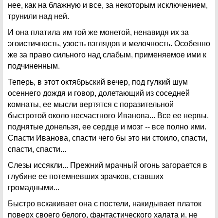
нее, как на блажную и все, за некоторым исключением,
трунили над ней.
И она платила им той же монетой, ненавидя их за
эгоистичность, узость взглядов и мелочность. Особенно
же за право сильного над слабым, применяемое ими к
подчиненным.
Теперь, в этот октябрьский вечер, под гулкий шум
осеннего дождя и говор, долетающий из соседней
комнаты, ее мысли вертятся с поразительной
быстротой около несчастного Иванова... Все ее нервы,
поднятые донельзя, ее сердце и мозг -- все полно ими.
Спасти Иванова, спасти чего бы это ни стоило, спасти,
спасти, спасти...
Слезы иссякли... Прежний мрачный огонь загорается в
глубине ее потемневших зрачков, ставших
громадными...
Быстро вскакивает она с постели, накидывает платок
поверх своего белого, фантастического халата и, не