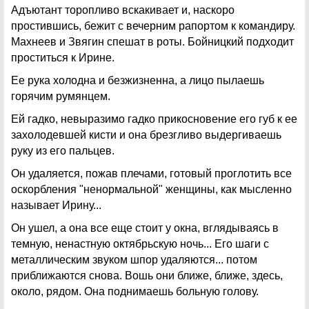
Адъютант торопливо вскакивает и, наскоро
простившись, бежит с вечерним рапортом к командиру.
Махнеев и Звягин спешат в роты. Бойницкий подходит
проститься к Ирине.
Ее рука холодна и безжизненна, а лицо пылаешь
горячим румянцем.
Ей гадко, невыразимо гадко прикосновение его губ к ее
захолодевшей кисти и она брезгливо выдергиваешь
руку из его пальцев.
Он удаляется, пожав плечами, готовый проглотить все
оскорбления "ненормальной" женщины, как мысленно
называет Ирину...
Он ушел, а она все еще стоит у окна, вглядываясь в
темную, ненастную октябрьскую ночь... Его шаги с
металлическим звуком шпор удаляются... потом
приближаются снова. Вошь они ближе, ближе, здесь,
около, рядом. Она поднимаешь больную голову.