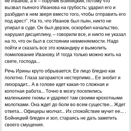
не Иванов, а я -- поручик Бойницкий, потому что
вызвал пьяного Иванова на грубость: ударил его и
разбудил в нем зверя вместо того, чтобы отправить его
под арест". На то, что Иванов был пьян, никто не
упирал в суде. Он был дерзок, оскорбил начальство,
нарушил дисциплину, -- говорили все, и никто не указал
на то, что он был в состоянии невменяемости. Надо
пойти и сказать все это командиру и вымолить
помилование Иванову. И тогда только можно жить на
свете, господа...
Речь Ирины круто обрывается. Ее лицо бледно как
полотно. Глаза загораются нестерпимо... Ее знобит и
лихорадит... А в голове идет какая-то сложная и
копотная работа... Точно в мозгу поселились
маленькиее гномы и ударяют там своими крохотными
молотками. Она ждет до боли во всем существе... Ждет
ответа... Офицеры молчат... Их спокойствие мучит ее... .
Бойницкий бледен и зол, стараясь не дать заметить
своего смущения.