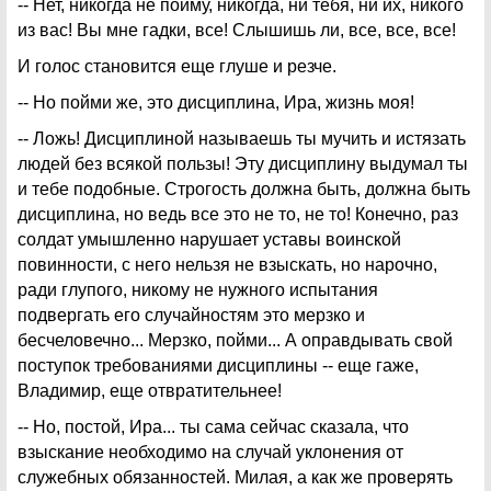
-- Нет, никогда не пойму, никогда, ни тебя, ни их, никого
из вас! Вы мне гадки, все! Слышишь ли, все, все, все!
И голос становится еще глуше и резче.
-- Но пойми же, это дисциплина, Ира, жизнь моя!
-- Ложь! Дисциплиной называешь ты мучить и истязать
людей без всякой пользы! Эту дисциплину выдумал ты
и тебе подобные. Строгость должна быть, должна быть
дисциплина, но ведь все это не то, не то! Конечно, раз
солдат умышленно нарушает уставы воинской
повинности, с него нельзя не взыскать, но нарочно,
ради глупого, никому не нужного испытания
подвергать его случайностям это мерзко и
бесчеловечно... Мерзко, пойми... А оправдывать свой
поступок требованиями дисциплины -- еще гаже,
Владимир, еще отвратительнее!
-- Но, постой, Ира... ты сама сейчас сказала, что
взыскание необходимо на случай уклонения от
служебных обязанностей. Милая, а как же проверять