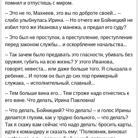
помнил и отпустишь с миром.
-- Это не то, Махнеев, это вы по доброте своей... --
слабо улыбнулась Ирина. -- Но отчего же Бойницкий не
избил того же Иванова у манежа, а предал его суду?
-- Это был не проступок, а преступление, преступление
перед законом службы... и оскорбление начальства...
-- Так зачем было предавать это гласности, убивать без
оружия, губить на всю жизнь? У этого Иванова,
говорят, невеста... или даже больше того. Я слышала о
ребенке... И потом он был до сих пор примерный
служака, -- исполнительный, славный...
-- Тем больше вина его... Тем строже надо отнестись к
его вине. Что делать, Ирина Павловна!
-- Что делать, Бойницкий? Что делать! -- и голос Ирины
делается глухим, как у трудно больного, -- что делать?
Так я скажу вам сейчас что надо делать: бросить карты,
идти к командиру и сказать ему: "Полковник, виноват