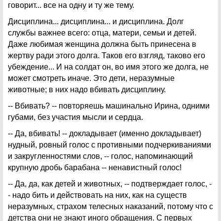
говорит... все на одну и ту же тему.
Дисциплина... дисциплина... и дисциплина. Долг
службы важнее всего: отца, матери, семьи и детей.
Даже любимая женщина должна быть принесена в
жертву ради этого долга. Таков его взгляд, таково его
убеждение... И на солдат он, во имя этого же долга, не
может смотреть иначе. Это дети, неразумные
животные; в них надо вбивать дисциплину.
-- Вбивать? -- повторяешь машинально Ирина, одними
губами, без участия мысли и сердца.
-- Да, вбивать! -- докладывает (именно докладывает)
нудный, ровный голос с противными подчеркиваниями
и закругленностями слов, -- голос, напоминающий
крупную дробь барабана -- ненавистный голос!
-- Да, да, как детей и животных, -- подтверждает голос, -
- надо бить и действовать на них, как на существ
неразумных, страхом телесных наказаний, потому что с
детства они не знают иного обращения. С первых