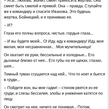
-- Ага!.. любовь, значит, смеет приносить жертвы. Она
смеет быть смелой и прямой. Она -- правда. Ступайте
же к командиру и спасите Иванова. Это будешь
жертва, Бойницкий, и я принимаю ее.
-- И?
Глаза его полны вопроса, чистые, гордые глаза...
-- И вы будете моей... О! Иду, иду к командиру! Иду, моя
милая, моя несравненная.. . Моя мучительница!
Он хватает ее руки, бессильные и холодные... Его
дыханье близко от нее... Его губы на ее щеках, глазах,
шее...
Темный туман сгущается над ней... Что-то ноет и бьется
в груди...
-- Пойдите вон, вы мне гадки! -- стоном рвется из ее
груди, и слезы бессилия, злобы и унижения катятся по
лицу.
Он смотрит на нее, ничего не понимая... Потом,