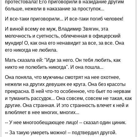
протестовала! Его приговорили в назидание другим
больше, нежели в наказание за проступок...
И все-таки приговорили... И все-таки погиб человек!
И виной всему ее муж, Владимир Звягин, эта
мелочность и суетность, облеченная в офицерский
мундир! О, как она его ненавидит за все, за все. Она
его никогда не любила.
Мать сказала ей: "Иди за него. Он тебя любить, как
никто не полюбить никогда". И она пошла...
Она поняла, что мужчины смотрят на нее охотнее,
нежели на других девушек ее круга. Она без красоты
прекрасна. В ней что-то особенное, что бьет по нервам
и туманить рассудок... Она совсем, совсем не такая, как
другие. Она странная. И это странность влечет к ней и
влюбляет в нее многих, многих...
-- У нее многообещающее лицо! -- сказал один циник.
-- За такую умереть можно! -- подтвердил другой.