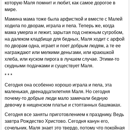
которую Маля помнит и любит, как самое дорогое в
мире.
Мамина мама тоже была арфисткой и вместе с Малей
ходила по дворам, играла и пела. Теперь же, когда
мама умерла и лежит, зарытая под снежным сугробом,
на далеком кладбище для бедных, Маля ходит с арфой
по дворам одна, играет и поет добрым людям, а те ее
награждают или мелкими деньгами, или краюшкой
хлеба, или куском пирога в лучшем случае. Этими-то
скудными подачками и существует Маля.
* * *
Сегодня она особенно хорошо играла и пела, эта
маленькая, двенадцатилетняя Маля. Но сегодня
почему-то добрые люди мало замечали бедную
девочку в нищенском платье и стоптанных башмаках.
Сегодня все заняты приготовлением к празднику. Ведь
завтра Рождество Христово. Сегодня канун его,
сочельник. Маля знает это твердо, потому что покойная