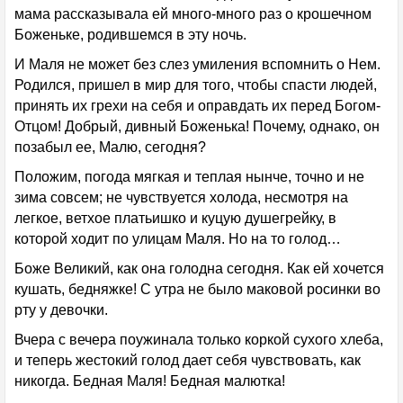
мама рассказывала ей много-много раз о крошечном
Боженьке, родившемся в эту ночь.
И Маля не может без слез умиления вспомнить о Нем.
Родился, пришел в мир для того, чтобы спасти людей,
принять их грехи на себя и оправдать их перед Богом-
Отцом! Добрый, дивный Боженька! Почему, однако, он
позабыл ее, Малю, сегодня?
Положим, погода мягкая и теплая нынче, точно и не
зима совсем; не чувствуется холода, несмотря на
легкое, ветхое платьишко и куцую душегрейку, в
которой ходит по улицам Маля. Но на то голод…
Боже Великий, как она голодна сегодня. Как ей хочется
кушать, бедняжке! С утра не было маковой росинки во
рту у девочки.
Вчера с вечера поужинала только коркой сухого хлеба,
и теперь жестокий голод дает себя чувствовать, как
никогда. Бедная Маля! Бедная малютка!