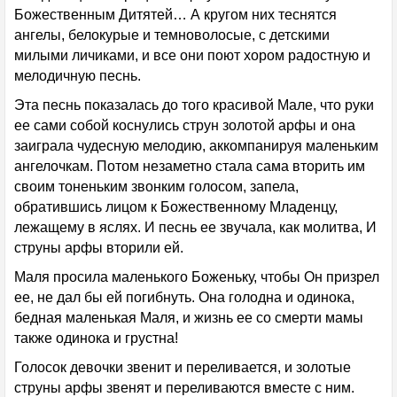
Божественным Дитятей… А кругом них теснятся
ангелы, белокурые и темноволосые, с детскими
милыми личиками, и все они поют хором радостную и
мелодичную песнь.
Эта песнь показалась до того красивой Мале, что руки
ее сами собой коснулись струн золотой арфы и она
заиграла чудесную мелодию, аккомпанируя маленьким
ангелочкам. Потом незаметно стала сама вторить им
своим тоненьким звонким голосом, запела,
обратившись лицом к Божественному Младенцу,
лежащему в яслях. И песнь ее звучала, как молитва, И
струны арфы вторили ей.
Маля просила маленького Боженьку, чтобы Он призрел
ее, не дал бы ей погибнуть. Она голодна и одинока,
бедная маленькая Маля, и жизнь ее со смерти мамы
также одинока и грустна!
Голосок девочки звенит и переливается, и золотые
струны арфы звенят и переливаются вместе с ним.