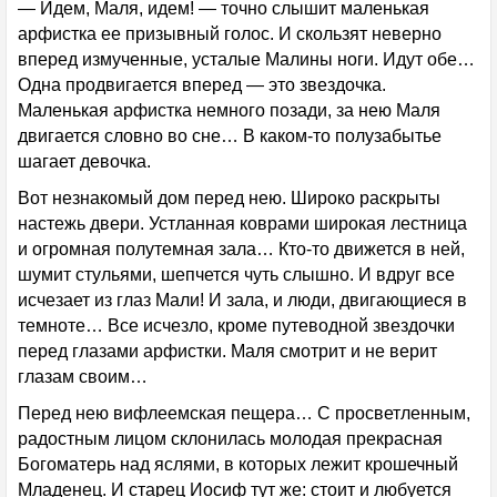
— Идем, Маля, идем! — точно слышит маленькая
арфистка ее призывный голос. И скользят неверно
вперед измученные, усталые Малины ноги. Идут обе…
Одна продвигается вперед — это звездочка.
Маленькая арфистка немного позади, за нею Маля
двигается словно во сне… В каком-то полузабытье
шагает девочка.
Вот незнакомый дом перед нею. Широко раскрыты
настежь двери. Устланная коврами широкая лестница
и огромная полутемная зала… Кто-то движется в ней,
шумит стульями, шепчется чуть слышно. И вдруг все
исчезает из глаз Мали! И зала, и люди, двигающиеся в
темноте… Все исчезло, кроме путеводной звездочки
перед глазами арфистки. Маля смотрит и не верит
глазам своим…
Перед нею вифлеемская пещера… С просветленным,
радостным лицом склонилась молодая прекрасная
Богоматерь над яслями, в которых лежит крошечный
Младенец. И старец Иосиф тут же: стоит и любуется