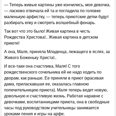
— Теперь живые картины уже кончились, моя девочка,
— ласково отвечала ей та и погладила по головке
маленькую арфистку, — теперь приютские детки будут
разбирать елку и смотреть волшебный фонарь.
Так вот что это было! Живая картина в честь
Рождества Христова!.. Живая картина в детском
приюте!
А она, Маля, приняла Младенца, лежащего в яслях, за
Живого Боженьку Христа!..
И все-таки она счастлива, Маля! С того
рождественского сочельника ей не надо ходить по
дворам, как раньше. Ее приняли в приют (красивая
дама, приласкавшая ее, оказалась главною
попечительницею приюта). Маля теперь ведет новую,
довольную и счастливую жизнь. Работая наравне с
девочками, воспитанницами приюта, она в свободные
часы под руководством учительницы занимается
уроками пения и игры на арфе.