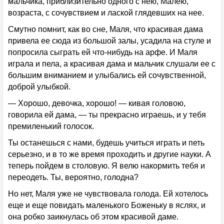
мальчика, приблизительно одного с нею, Малею,
возраста, с сочувствием и лаской глядевших на нее.
Смутно помнит, как во сне, Маля, что красивая дама
привела ее сюда из большой залы, усадила на стуле и
попросила сыграть ей что-нибудь на арфе. И Маля
играла и пела, а красивая дама и мальчик слушали ее с
большим вниманием и улыбались ей сочувственной,
доброй улыбкой.
— Хорошо, девочка, хорошо! — кивая головою,
говорила ей дама, — ты прекрасно играешь, и у тебя
премиленький голосок.
Ты останешься с нами, будешь учиться играть и петь
серьезно, и в то же время проходить и другие науки. А
теперь пойдем в столовую. Я велю накормить тебя и
переодеть. Ты, вероятно, голодна?
Но нет, Маля уже не чувствовала голода. Ей хотелось
еще и еще повидать маленького Боженьку в яслях, и
она робко заикнулась об этом красивой даме.