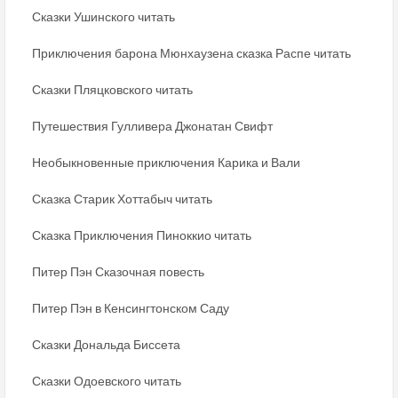
Сказки Ушинского читать
Приключения барона Мюнхаузена сказка Распе читать
Сказки Пляцковского читать
Путешествия Гулливера Джонатан Свифт
Необыкновенные приключения Карика и Вали
Сказка Старик Хоттабыч читать
Сказка Приключения Пиноккио читать
Питер Пэн Сказочная повесть
Питер Пэн в Кенсингтонском Саду
Сказки Дональда Биссета
Сказки Одоевского читать