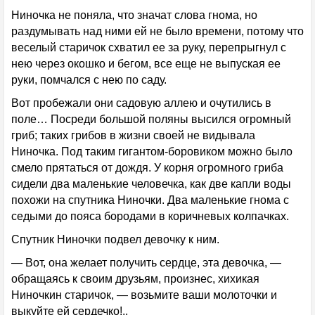
Ниночка не поняла, что значат слова гнома, но
раздумывать над ними ей не было времени, потому что
веселый старичок схватил ее за руку, перепрыгнул с
нею через окошко и бегом, все еще не выпуская ее
руки, помчался с нею по саду.
Вот пробежали они садовую аллею и очутились в
поле… Посреди большой поляны высился огромный
гриб; таких грибов в жизни своей не видывала
Ниночка. Под таким гигантом-боровиком можно было
смело прятаться от дождя. У корня огромного гриба
сидели два маленькие человечка, как две капли воды
похожи на спутника Ниночки. Два маленькие гнома с
седыми до пояса бородами в коричневых колпачках.
Спутник Ниночки подвел девочку к ним.
— Вот, она желает получить сердце, эта девочка, —
обращаясь к своим друзьям, произнес, хихикая
Ниночкин старичок, — возьмите ваши молоточки и
выкуйте ей сердечко!..