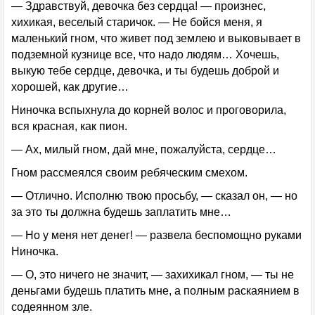
— Здравствуй, девочка без сердца! — произнес,
хихикая, веселый старичок. — Не бойся меня, я
маленький гном, что живет под землею и выковывает в
подземной кузнице все, что надо людям… Хочешь,
выкую тебе сердце, девочка, и ты будешь доброй и
хорошей, как другие…
Ниночка вспыхнула до корней волос и проговорила,
вся красная, как пион.
— Ах, милый гном, дай мне, пожалуйста, сердце…
Гном рассмеялся своим ребяческим смехом.
— Отлично. Исполню твою просьбу, — сказал он, — но
за это ты должна будешь заплатить мне…
— Но у меня нет денег! — развела беспомощно руками
Ниночка.
— О, это ничего не значит, — захихикал гном, — ты не
деньгами будешь платить мне, а полным раскаянием в
содеянном зле.