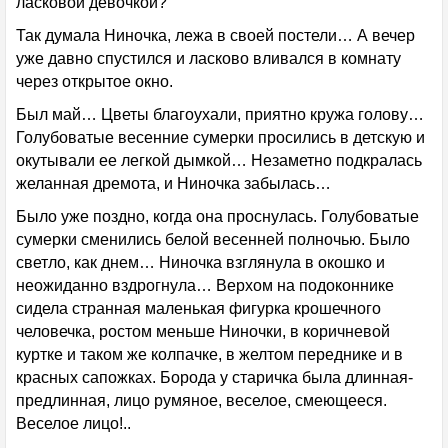
ласковой девочкой?
Так думала Ниночка, лежа в своей постели… А вечер
уже давно спустился и ласково вливался в комнату
через открытое окно.
Был май… Цветы благоухали, приятно кружа голову…
Голубоватые весенние сумерки просились в детскую и
окутывали ее легкой дымкой… Незаметно подкралась
желанная дремота, и Ниночка забылась…
Было уже поздно, когда она проснулась. Голубоватые
сумерки сменились белой весенней полночью. Было
светло, как днем… Ниночка взглянула в окошко и
неожиданно вздрогнула… Верхом на подоконнике
сидела странная маленькая фигурка крошечного
человечка, ростом меньше Ниночки, в коричневой
куртке и таком же колпачке, в желтом переднике и в
красных сапожках. Борода у старичка была длинная-
предлинная, лицо румяное, веселое, смеющееся.
Веселое лицо!..