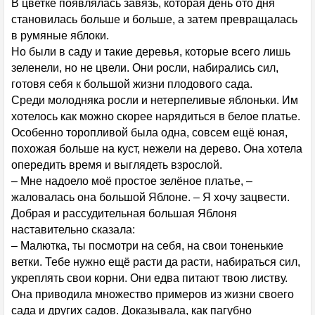
В цветке появлялась завязь, которая день ото дня
становилась больше и больше, а затем превращалась
в румяные яблоки.
Но были в саду и такие деревья, которые всего лишь
зеленели, но не цвели. Они росли, набирались сил,
готовя себя к большой жизни плодового сада.
Среди молодняка росли и нетерпеливые яблоньки. Им
хотелось как можно скорее нарядиться в белое платье.
Особенно торопливой была одна, совсем ещё юная,
похожая больше на куст, нежели на дерево. Она хотела
опередить время и выглядеть взрослой.
– Мне надоело моё простое зелёное платье, –
жаловалась она большой Яблоне. – Я хочу зацвести.
Добрая и рассудительная большая Яблоня
наставительно сказала:
– Малютка, ты посмотри на себя, на свои тоненькие
ветки. Тебе нужно ещё расти да расти, набираться сил,
укреплять свои корни. Они едва питают твою листву.
Она приводила множество примеров из жизни своего
сада и других садов. Доказывала, как пагубно