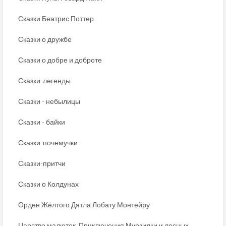
Сказки Беатрис Поттер
Сказки о дружбе
Сказки о добре и доброте
Сказки-легенды
Сказки - небылицы
Сказки - байки
Сказки-почемучки
Сказки-притчи
Сказки о Колдунах
Орден Жёлтого Дятла Лобату Монтейру
Царство малюток. Приключения Мурзилки и лесных