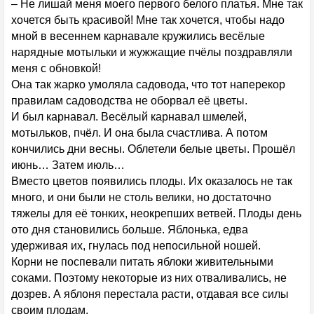
– Не лишай меня моего первого белого платья. Мне так
хочется быть красивой! Мне так хочется, чтобы надо
мной в весеннем карнавале кружились весёлые
нарядные мотыльки и жужжащие пчёлы поздравляли
меня с обновкой!
Она так жарко умоляла садовода, что тот наперекор
правилам садоводства не оборвал её цветы.
И был карнавал. Весёлый карнавал шмелей,
мотыльков, пчёл. И она была счастлива. А потом
кончились дни весны. Облетели белые цветы. Прошёл
июнь… Затем июль…
Вместо цветов появились плоды. Их оказалось не так
много, и они были не столь велики, но достаточно
тяжелы для её тонких, неокрепших ветвей. Плоды день
ото дня становились больше. Яблонька, едва
удерживая их, гнулась под непосильной ношей.
Корни не поспевали питать яблоки живительными
соками. Поэтому некоторые из них отваливались, не
дозрев. А яблоня перестала расти, отдавая все силы
своим плодам.