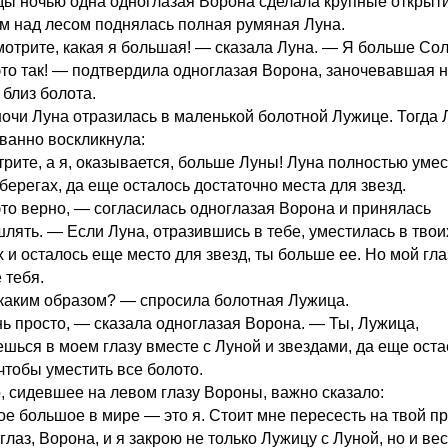
ы ночью одна одноглазая Ворона сделала крупные открыти
м над лесом поднялась полная румяная Луна.
отрите, какая я большая! — сказала Луна. — Я больше Сол
это так! — подтвердила одноглазая Ворона, заночевавшая 
 близ болота.
ночи Луна отразилась в маленькой болотной Лужице. Тогда
ванно воскликнула:
рите, а я, оказывается, больше Луны! Луна полностью уме
берегах, да еще осталось достаточно места для звезд.
это верно, — согласилась одноглазая Ворона и принялась
лять. — Если Луна, отразившись в тебе, уместилась в твои
 и осталось еще место для звезд, ты больше ее. Но мой гла
 тебя.
каким образом? — спросила болотная Лужица.
ь просто, — сказала одноглазая Ворона. — Ты, Лужица,
шься в моем глазу вместе с Луной и звездами, да еще оста
чтобы уместить все болото.
, сидевшее на левом глазу Вороны, важно сказало:
е большое в мире — это я. Стоит мне пересесть на твой п
глаз, Ворона, и я закрою не только Лужицу с Луной, но и вес