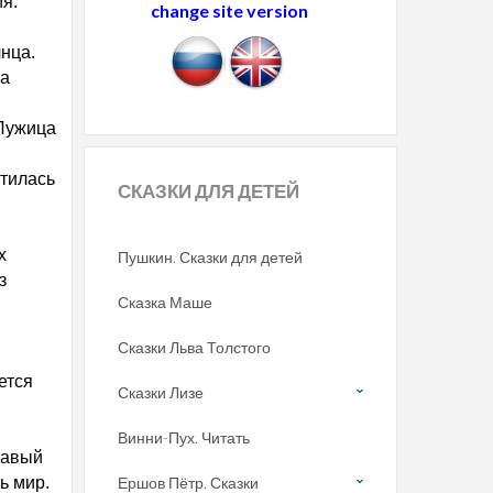
я.
change site version
нца.
на
 Лужица
стилась
СКАЗКИ
ДЛЯ ДЕТЕЙ
х
Пушкин. Сказки для детей
з
Сказка Маше
Сказки Льва Толстого
ется
Сказки Лизе
Винни-Пух. Читать
равый
ь мир.
Ершов Пётр. Сказки