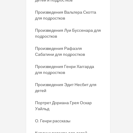
Произведения Вальтера Скотта
для подростков
Произведения Луи Буссенара для
подростков
Произведения Рафаэля
Сабатини для подростков
Произведения Генри Хаггарда
для подростков
Произведения Эдит Несбит для
детей
Портрет Дориана Грея Оскар
Уайльд
О. Генри рассказы
Киплинг повести для детей