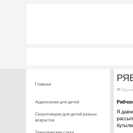
РЯ
Главная
Просм
Аудиосказки для детей
Рябчон
Я давн
Скороговорки для детей разных
рассып
возрастов
бутылк
Тематические стихи