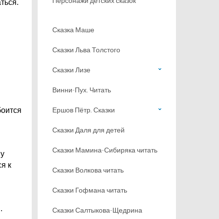
Персонажи детских сказок
ться.
Сказка Маше
Сказки Льва Толстого
и
Сказки Лизе
Винни-Пух. Читать
Ершов Пётр. Сказки
боится
Сказки Даля для детей
Сказки Мамина-Сибиряка читать
му
я к
Сказки Волкова читать
Сказки Гофмана читать
.
Сказки Салтыкова-Щедрина