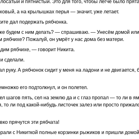
лосатый и пятнистый. Это для того, чтобы легче было прята
ховый, а на крылышках перья — значит, уже летает.
ките дал подержать рябчонка.
же будем с ним делать? — спрашиваю. — Унесём домой ил
м рябчихе? Пожалуй, он умрёт у нас дома без матери.
дим рябчихе, — говорит Никита.
 и сделали.
л руку. А рябчонок сидит у меня на ладони и не двигается, 
емножко его подтолкнул, и он полетел.
л шагов пять, сел на землю да и с глаз пропал — то ли в я
, то ли под какой-нибудь листочек залез или просто прижалс
вко прячутся эти рябчата!
рали с Никиткой полные корзинки рыжиков и пришли домой