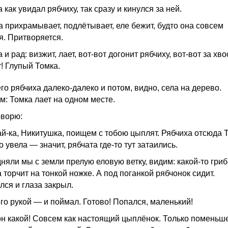
 как увидал рябчиху, так сразу и кинулся за ней.
а прихрамывает, подлётывает, еле бежит, будто она совсем
я. Притворяется.
 и рад: визжит, лает, вот-вот догонит рябчиху, вот-вот за хво
т! Глупый Томка.
го рябчиха далеко-далеко и потом, видно, села на дерево.
: Томка лает на одном месте.
оворю:
й-ка, Никитушка, поищем с тобою цыплят. Рябчиха отсюда 
 увела — значит, рябчата где-то тут затаились.
няли мы с земли прелую еловую ветку, видим: какой-то гриб
 торчит на тонкой ножке. А под поганкой рябчонок сидит.
лся и глаза закрыл.
его рукой — и поймал. Готово! Попался, маленький!
 он какой! Совсем как настоящий цыплёнок. Только поменьше