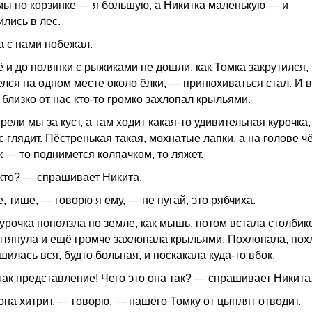
мы по корзинке — я большую, а Никитка маленькую — и
ились в лес.
а с нами побежал.
 и до полянки с рыжиками не дошли, как Томка закрутился,
елся на одном месте около ёлки, — принюхиваться стал. И 
близко от нас кто-то громко захлопал крыльями.
ели мы за куст, а там ходит какая-то удивительная курочка,
с глядит. Пёстренькая такая, мохнатые лапки, а на голове 
к — то поднимется колпачком, то ляжет.
кто? — спрашивает Никита.
 тише, — говорю я ему, — не пугай, это рябчиха.
курочка поползла по земле, как мышь, потом встала столбик
тянула и ещё громче захлопала крыльями. Похлопала, пох
илась вся, будто больная, и поскакала куда-то вбок.
так представление! Чего это она так? — спрашивает Никита
она хитрит, — говорю, — нашего Томку от цыплят отводит.