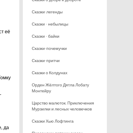
Сказки-легенды
Сказки - небылицы
ст её
Сказки - байки
Сказки-почемучки
Сказки-притчи
Сказки о Колдунах
Томку
Орден Жёлтого Дятла Лобату
Монтейру
-
Царство малюток. Приключения
Мурзилки и лесных человечков
Сказки Хью Лофтинга
, да