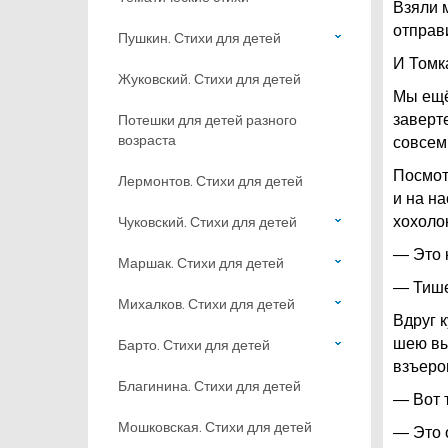
Взяли 
отправ
Пушкин. Стихи для детей
И Томк
Жуковский. Стихи для детей
Мы ещё
Потешки для детей разного
заверт
возраста
совсем 
Посмотр
Лермонтов. Стихи для детей
и на на
Чуковский. Стихи для детей
хохоло
— Это 
Маршак. Стихи для детей
— Тише,
Михалков. Стихи для детей
Вдруг 
шею вы
Барто. Стихи для детей
взъерош
Благинина. Стихи для детей
— Вот 
Мошковская. Стихи для детей
— Это 