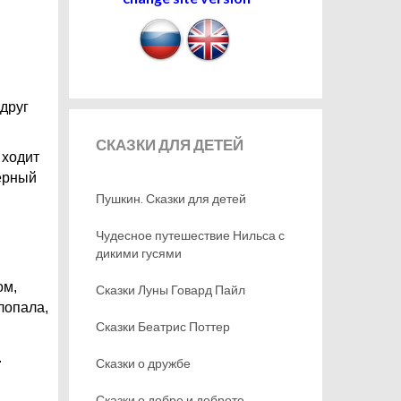
вдруг
СКАЗКИ
ДЛЯ ДЕТЕЙ
 ходит
чёрный
Пушкин. Сказки для детей
Чудесное путешествие Нильса с
дикими гусями
ом,
Сказки Луны Говард Пайл
лопала,
Сказки Беатрис Поттер
.
Сказки о дружбе
Сказки о добре и доброте