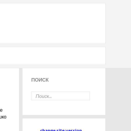
ПОИСК
ве
шко
change site version