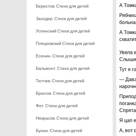
А Томка
Берестов. Стихи для детей
Рябчих
Заходер. Стихи для детей
больна
Успенский Стихи для детей
А Томка
схвати
Пляцковский Стихи для детей
Увела е
Есенин. Стихи для детей
Слышим
Бальмонт. Стихи для детей
Тут я г
— Дава
Тютчев. Стихи для детей
нарочно
Брюсов. Стихи для детей
Припод
поганка
Фет. Стихи для детей
Спрята
Некрасов. Стихи для детей
Я цап 
Бунин. Стихи для детей
А, вот