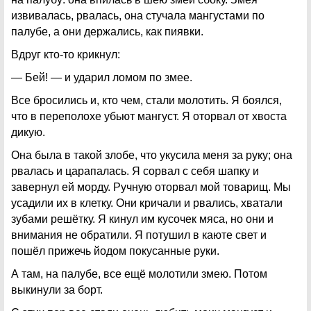
извивалась, рвалась, она стучала мангустами по
палубе, а они держались, как пиявки.
Вдруг кто-то крикнул:
— Бей! — и ударил ломом по змее.
Все бросились и, кто чем, стали молотить. Я боялся,
что в переполохе убьют мангуст. Я оторвал от хвоста
дикую.
Она была в такой злобе, что укусила меня за руку; она
рвалась и царапалась. Я сорвал с себя шапку и
завернул ей морду. Ручную оторвал мой товарищ. Мы
усадили их в клетку. Они кричали и рвались, хватали
зубами решётку. Я кинул им кусочек мяса, но они и
внимания не обратили. Я потушил в каюте свет и
пошёл прижечь йодом покусанные руки.
А там, на палубе, все ещё молотили змею. Потом
выкинули за борт.