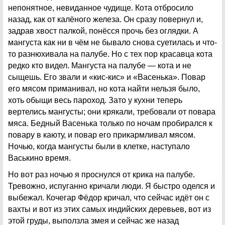
непонятное, невиданное чудище. Кота отбросило
назад, как от калёного железа. Он сразу повернул и,
задрав хвост палкой, понёсся прочь без оглядки. А
мангуста как ни в чём не бывало снова суетилась и что-
то разнюхивала на палубе. Но с тех пор красавца кота
редко кто видел. Мангуста на палубе — кота и не
сыщешь. Его звали и «кис-кис» и «Васенька». Повар
его мясом приманивал, но кота найти нельзя было,
хоть обыщи весь пароход. Зато у кухни теперь
вертелись мангусты; они крякали, требовали от повара
мяса. Бедный Васенька только по ночам пробирался к
повару в каюту, и повар его прикармливал мясом.
Ночью, когда мангусты были в клетке, наступало
Васькино время.
Но вот раз ночью я проснулся от крика на палубе.
Тревожно, испуганно кричали люди. Я быстро оделся и
выбежал. Кочегар Фёдор кричал, что сейчас идёт он с
вахты и вот из этих самых индийских деревьев, вот из
этой груды, выползла змея и сейчас же назад