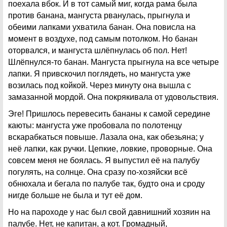
поехала вбок. И в тот самый миг, когда рама была
против банана, мангуста рванулась, прыгнула и
обеими лапками ухватила банан. Она повисла на
момент в воздухе, под самым потолком. Но банан
оторвался, и мангуста шлёпнулась об пол. Нет!
Шлёпнулся-то банан. Мангуста прыгнула на все четыре
лапки. Я привскочил поглядеть, но мангуста уже
возилась под койкой. Через минуту она вышла с
замазанной мордой. Она покрякивала от удовольствия.
Эге! Пришлось перевесить бананы к самой середине
каюты: мангуста уже пробовала по полотенцу
вскарабкаться повыше. Лазала она, как обезьяна; у
неё лапки, как ручки. Цепкие, ловкие, проворные. Она
совсем меня не боялась. Я выпустил её на палубу
погулять, на солнце. Она сразу по-хозяйски всё
обнюхала и бегала по палубе так, будто она и сроду
нигде больше не была и тут её дом.
Но на пароходе у нас был свой давнишний хозяин на
палубе. Нет, не капитан, а кот. Громадный,