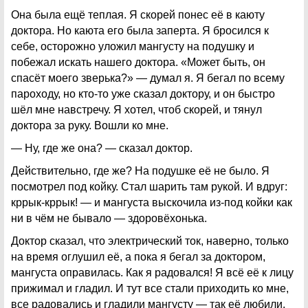
Она была ещё теплая. Я скорей понес её в каюту
доктора. Но каюта его была заперта. Я бросился к
себе, осторожно уложил мангусту на подушку и
побежал искать нашего доктора. «Может быть, он
спасёт моего зверька?» — думал я. Я бегал по всему
пароходу, но кто-то уже сказал доктору, и он быстро
шёл мне навстречу. Я хотел, чтоб скорей, и тянул
доктора за руку. Вошли ко мне.
— Ну, где же она? — сказал доктор.
Действительно, где же? На подушке её не было. Я
посмотрел под койку. Стал шарить там рукой. И вдруг:
кррык-кррык! — и мангуста выскочила из-под койки как
ни в чём не бывало — здоровёхонька.
Доктор сказал, что электрический ток, наверно, только
на время оглушил её, а пока я бегал за доктором,
мангуста оправилась. Как я радовался! Я всё её к лицу
прижимал и гладил. И тут все стали приходить ко мне,
все радовались и гладили мангусту — так её любили.