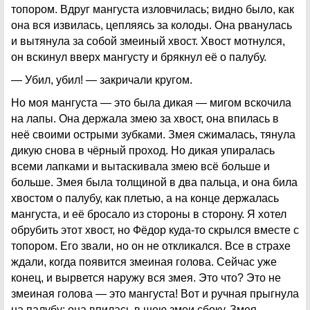
топором. Вдруг мангуста изловчилась; видно было, как
она вся извилась, цепляясь за колоды. Она рванулась
и вытянула за собой змеиный хвост. Хвост мотнулся,
он вскинул вверх мангусту и брякнул её о палубу.
— Убил, убил! — закричали кругом.
Но моя мангуста — это была дикая — мигом вскочила
на лапы. Она держала змею за хвост, она впилась в
неё своими острыми зубками. Змея сжималась, тянула
дикую снова в чёрный проход. Но дикая упиралась
всеми лапками и вытаскивала змею всё больше и
больше. Змея была толщиной в два пальца, и она била
хвостом о палубу, как плетью, а на конце держалась
мангуста, и её бросало из стороны в сторону. Я хотел
обрубить этот хвост, но Фёдор куда-то скрылся вместе с
топором. Его звали, но он не откликался. Все в страхе
ждали, когда появится змеиная голова. Сейчас уже
конец, и вырвется наружу вся змея. Это что? Это не
змеиная голова — это мангуста! Вот и ручная прыгнула
на палубу: она впилась в шею змеи сбоку. Змея