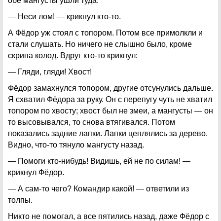
обе мангусты ушли туда.
— Неси лом! — крикнул кто-то.
А Фёдор уж стоял с топором. Потом все примолкли и
стали слушать. Но ничего не слышно было, кроме
скрипа колод. Вдруг кто-то крикнул:
— Гляди, гляди! Хвост!
Фёдор замахнулся топором, другие отсунулись дальше.
Я схватил Фёдора за руку. Он с перепугу чуть не хватил
топором по хвосту; хвост был не змеи, а мангусты — он
то высовывался, то снова втягивался. Потом
показались задние лапки. Лапки цеплялись за дерево.
Видно, что-то тянуло мангусту назад.
— Помоги кто-нибудь! Видишь, ей не по силам! —
крикнул Фёдор.
— А сам-то чего? Командир какой! — ответили из
толпы.
Никто не помогал, а все пятились назад, даже Фёдор с