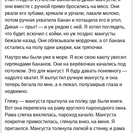
они вместе с ручной прямо бросились на мясо. Они
рвали его зубами, крякали и урчали, лакали молоко,
потом ручная ухватила банан и потащила его в угол.
Дикая — прыг! — и уж рядом с ней. Я хотел поглядеть,
что будет, вскочил с койки, но уж поздно: мангусты
бежали назад. Они облизывали мордочки, а от банана
остались на полу одни шкурки, как тряпочки.
Наутро мы были уже в море. Я всю свою каюту увесил
гирляндами бананов. Они на верёвочках качались под
потолком. Это для мангуст. Я буду давать понемногу —
надолго хватит. Я выпустил ручную мангусту, и она
теперь бегала по мне, а я лежал, полузакрыв глаза и
недвижно.
Гляжу — мангуста прыгнула на полку, где были книги.
Вот она перелезла на раму круглого пароходного окна.
Рама слегка вихлялась, пароход качало. Мангуста
покрепче примостилась, глянула вниз, на меня. Я
притаился. Мангуста толкнула лапкой в стенку, и рама