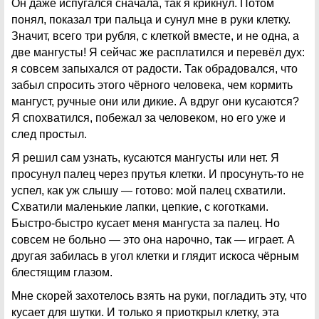
Он даже испугался сначала, так я крикнул. Потом
понял, показал три пальца и сунул мне в руки клетку.
Значит, всего три рубля, с клеткой вместе, и не одна, а
две мангусты! Я сейчас же расплатился и перевёл дух:
я совсем запыхался от радости. Так обрадовался, что
забыл спросить этого чёрного человека, чем кормить
мангуст, ручные они или дикие. А вдруг они кусаются?
Я спохватился, побежал за человеком, но его уже и
след простыл.
Я решил сам узнать, кусаются мангусты или нет. Я
просунул палец через прутья клетки. И просунуть-то не
успел, как уж слышу — готово: мой палец схватили.
Схватили маленькие лапки, цепкие, с коготками.
Быстро-быстро кусает меня мангуста за палец. Но
совсем не больно — это она нарочно, так — играет. А
другая забилась в угол клетки и глядит искоса чёрным
блестящим глазом.
Мне скорей захотелось взять на руки, погладить эту, что
кусает для шутки. И только я приоткрыл клетку, эта