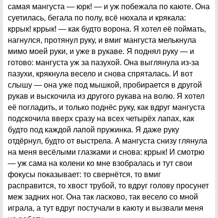
самая мангуста — юрк! — и уж побежала по каюте. Она
суетилась, бегала по полу, всё нюхала и крякала:
кррык! кррык! — как будто ворона. Я хотел её поймать,
нагнулся, протянул руку, и вмиг мангуста мелькнула
мимо моей руки, и уже в рукаве. Я поднял руку — и
готово: мангуста уж за пазухой. Она выглянула из-за
пазухи, крякнула весело и снова спряталась. И вот
слышу — она уже под мышкой, пробирается в другой
рукав и выскочила из другого рукава на волю. Я хотел
её погладить, и только поднёс руку, как вдруг мангуста
подскочила вверх сразу на всех четырёх лапах, как
будто под каждой лапой пружинка. Я даже руку
отдёрнул, будто от выстрела. А мангуста снизу глянула
на меня весёлыми глазками и снова: кррык! И смотрю
— уж сама на колени ко мне взобралась и тут свои
фокусы показывает: то свернётся, то вмиг
расправится, то хвост трубой, то вдруг голову просунет
меж задних ног. Она так ласково, так весело со мной
играла, а тут вдруг постучали в каюту и вызвали меня