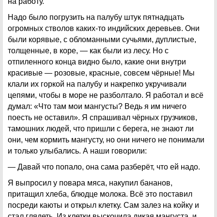
на работу.
Надо было погрузить на палубу штук пятнадцать
огромных стволов каких-то индийских деревьев. Они
были корявые, с обломанными сучьями, дуплистые,
толщенные, в коре, — как были из лесу. Но с
отпиленного конца видно было, какие они внутри
красивые — розовые, красные, совсем чёрные! Мы
клали их горкой на палубу и накрепко укручивали
цепями, чтобы в море не разболтало. Я работал и всё
думал: «Что там мои мангусты? Ведь я им ничего
поесть не оставил». Я спрашивал чёрных грузчиков,
тамошних людей, что пришли с берега, не знают ли
они, чем кормить мангусту, но они ничего не понимали
и только улыбались. А наши говорили:
— Давай что попало, она сама разберёт, что ей надо.
Я выпросил у повара мяса, накупил бананов,
притащил хлеба, блюдце молока. Всё это поставил
посреди каюты и открыл клетку. Сам залез на койку и
стал глядеть. Из клетки выскочила дикая мангуста, и