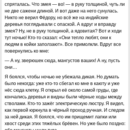
спряталась. Что змея — во! — в руку толщиной, чуть ли
не две сажени длиной. И вот даже на него сунулась.
Никто не верил Фёдору, но всё же на индийские
деревья поглядывали с опаской. А вдруг и вправду
змея? Ну, не в руку толщиной, а ядовитая? Вот и ходи
тут ночью! Кто-то сказал: «Они тепло любят, они к
людям в койки заползают». Все примолкли. Вдруг все
повернулись ко мне:
— А ну, зверюшек сюда, мангустов ваших! А ну, пусть
они…
Я боялся, чтобы ночью не убежала дикая. Но думать
было некогда: уже кто-то сбегал ко мне в каюту и уже
нёс сюда клетку. Я открыл её около самой груды, где
кончались деревья и видны были чёрные ходы между
стволами. Кто-то зажёг электрическую люстру. Я видел,
как первой юркнула в чёрный проход ручная. И следом
за ней дикая. Я боялся, что им прищемит лапки или
хвост среди этих тяжёлых брёвен. Но уже было поздно: