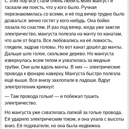
С этих пор все стали очень любить моих мангуст и
таскали им поесть, что у кого было. Ручная
перезнакомилась со всеми, и её под вечер трудно было
дозваться: вечно гостит у кого-нибудь. Она бойко
лазала по снастям. И раз под вечер, когда уже зажгли
электричество, мангуста полезла на мачту по канатам,
что шли от борта. Все любовались на её ловкость,
глядели, задрав головы. Но вот канат дошёл до мачты.
Дальше шло голое, скользкое дерево. Но мангуста
извернулась всем телом и ухватилась за медные
трубки. Они шли вдоль мачты. В них — электрические
провода к фонарю наверху. Мангуста быстро полезла
ещё выше. Все внизу захлопали в ладоши. Вдруг
электротехник крикнул:
— Там провода голые! — и побежал тушить
электричество.
Но мангуста уже схватилась лапкой за голые провода.
Её ударило электрическим током, и она упала с высоты
вниз. Её подхватили, но она была недвижна.