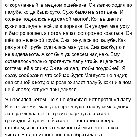
откормленный, в медном ошейнике. Он важно ходил по
палубе, когда было сухо. Сухо было и в этот день. И
солнце поднялось над самой мачтой. Кот вышел из
кухни поглядеть, всё ли в порядке. Он увидел мангусту
и быстро пошёл, а потом начал осторожно красться. Он
шёл по железной трубе. Она тянулась по палубе. Как
раз у этой трубы суетилась мангуста. Она как будто и
не видела кота. А кот был уж совсем над нею. Ему
оставалось только протянуть лапу, чтобы вцепиться
когтями ей в спину. Он выжидал, чтобы поудобней. Я
сразу сообразил, что сейчас будет. Мангуста не видит,
она спиной к коту, она разнюхивает палубу как ни в чём
не бывало; кот уже прицелился.
Я бросился бегом. Но я не добежал. Кот протянул лапу.
И в тот же миг мангуста просунула голову меж задних
лап, разинула пасть, громко каркнула, а хвост —
громадный пушистый хвост — поставила вверх
столбом, и он стал как ламповый ёжик, что стёкла
чистят. В одно мгновение она обратилась в