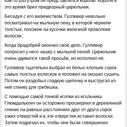
Как-то раз утром он представлялся королю. Короля в
это время брил придворный цирюльник.
Беседуя с его величеством, Гулливер невольно
посматривал на мыльную пену, в которой чернели
толстые, похожие на кусочки железной проволоки
волоски.
Когда брадобрей окончил своё дело, Гулливер
попросил у него чашку с мыльной пеной. Цирюльник
очень удивился такой просьбе, но исполнил её.
Гулливер тщательно выбрал из белых хлопьев сорок
самых толстых волосков и положил на окошко сушить.
Потом он раздобыл гладкую щепочку и выстругал из
неё спинку для гребешка.
С помощью самой тонкой иголки из игольника
Глюмдальклич он осторожно просверлил в деревянной
спинке на равных расстояниях друг от друга сорок
узких отверстий и в эти отверстия вставил волоски.
Затем подрезал их, чтобы они были совершенно