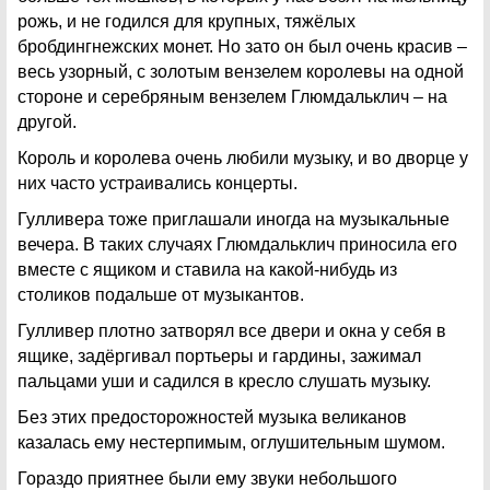
рожь, и не годился для крупных, тяжёлых
бробдингнежских монет. Но зато он был очень красив –
весь узорный, с золотым вензелем королевы на одной
стороне и серебряным вензелем Глюмдальклич – на
другой.
Король и королева очень любили музыку, и во дворце у
них часто устраивались концерты.
Гулливера тоже приглашали иногда на музыкальные
вечера. В таких случаях Глюмдальклич приносила его
вместе с ящиком и ставила на какой-нибудь из
столиков подальше от музыкантов.
Гулливер плотно затворял все двери и окна у себя в
ящике, задёргивал портьеры и гардины, зажимал
пальцами уши и садился в кресло слушать музыку.
Без этих предосторожностей музыка великанов
казалась ему нестерпимым, оглушительным шумом.
Гораздо приятнее были ему звуки небольшого