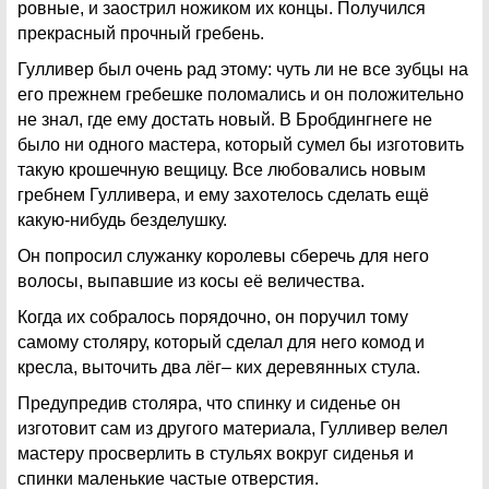
ровные, и заострил ножиком их концы. Получился
прекрасный прочный гребень.
Гулливер был очень рад этому: чуть ли не все зубцы на
его прежнем гребешке поломались и он положительно
не знал, где ему достать новый. В Бробдингнеге не
было ни одного мастера, который сумел бы изготовить
такую крошечную вещицу. Все любовались новым
гребнем Гулливера, и ему захотелось сделать ещё
какую-нибудь безделушку.
Он попросил служанку королевы сберечь для него
волосы, выпавшие из косы её величества.
Когда их собралось порядочно, он поручил тому
самому столяру, который сделал для него комод и
кресла, выточить два лёг– ких деревянных стула.
Предупредив столяра, что спинку и сиденье он
изготовит сам из другого материала, Гулливер велел
мастеру просверлить в стульях вокруг сиденья и
спинки маленькие частые отверстия.