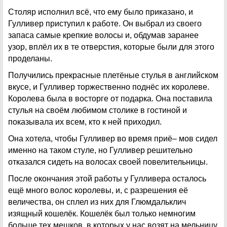
Столяр исполнил всё, что ему было приказано, и
Гулливер приступил к работе. Он выбрал из своего
запаса самые крепкие волосы и, обдумав заранее
узор, вплёл их в те отверстия, которые были для этого
проделаны.
Получились прекрасные плетёные стулья в английском
вкусе, и Гулливер торжественно поднёс их королеве.
Королева была в восторге от подарка. Она поставила
стулья на своём любимом столике в гостиной и
показывала их всем, кто к ней приходил.
Она хотела, чтобы Гулливер во время приё– мов сидел
именно на таком стуле, но Гулливер решительно
отказался сидеть на волосах своей повелительницы.
После окончания этой работы у Гулливера осталось
ещё много волос королевы, и, с разрешения её
величества, он сплел из них для Глюмдальклич
изящный кошелёк. Кошелёк был только немногим
больше тех мешков, в которых у нас возят на мельницу